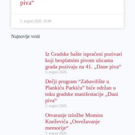
piva“
5. avgust 2026.
10:44
Najnovije vesti
Iz Gradske bašte ispraćeni pozivari
koji besplatnim pivom ulicama
grada pozivaju na 41. „Dane piva“
5. avgust 2026.
Dečji program “Zabavilište u
Plankiću Parkiću” biće održan u
toku gradske manifestacije „Dani
piva“
5. avgust 2026.
Otvaranje izložbe Momira
Kneževića „Osvežavanje
memorije“
5. avgust 2026.