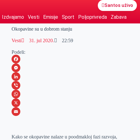
Santos uživo
Izdvajamo
Vesti
Emisije
Sport
Poljoprivreda
Zabava
Okopavine su u dobrom stanju
Vesti
31. jul 2020.
22:59
Podeli:
F
a
M
c
e
L
e
s
i
V
b
s
n
i
W
o
e
k
b
h
X
o
n
e
e
a
E
k
g
d
r
t
m
Kako se okopavine nalaze u poodmakloj fazi razvoja,
e
I
s
a