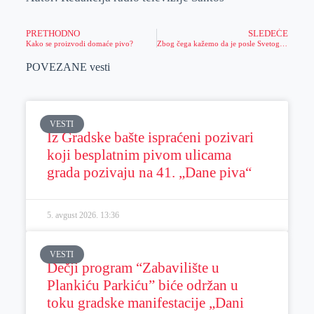
PRETHODNO
SLEDEĆE
Kako se proizvodi domaće pivo?
Zbog čega kažemo da je posle Svetog Ilije sunce sve milije
POVEZANE vesti
VESTI
Iz Gradske bašte ispraćeni pozivari
koji besplatnim pivom ulicama
grada pozivaju na 41. „Dane piva“
5. avgust 2026.
13:36
VESTI
Dečji program “Zabavilište u
Plankiću Parkiću” biće održan u
toku gradske manifestacije „Dani