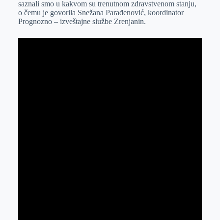
saznali smo u kakvom su trenutnom zdravstvenom stanju,
r
n
A
i
o čemu je govorila Snežana Parađenović, koordinator
Prognozno – izveštajne službe Zrenjanin.
p
l
p