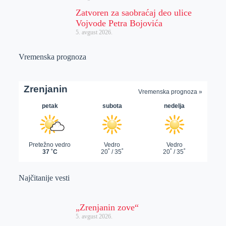
Zatvoren za saobraćaj deo ulice
Vojvode Petra Bojovića
5. avgust 2026.
Vremenska prognoza
Najčitanije vesti
„Zrenjanin zove“
5. avgust 2026.