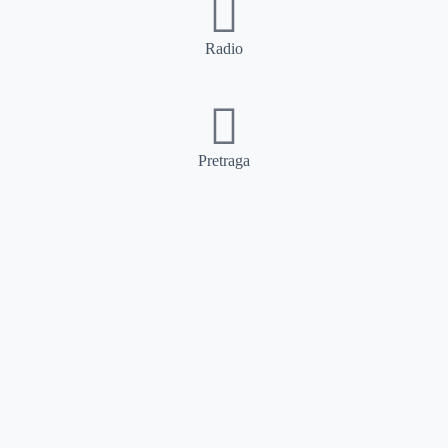
Radio
Pretraga
Pretraga
Kategorije
Ostalo
Naslovna
Izdvajamo