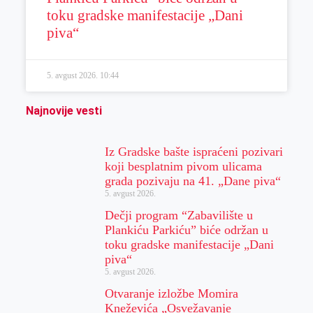
toku gradske manifestacije „Dani
piva“
5. avgust 2026.
10:44
Najnovije vesti
Iz Gradske bašte ispraćeni pozivari
koji besplatnim pivom ulicama
grada pozivaju na 41. „Dane piva“
5. avgust 2026.
Dečji program “Zabavilište u
Plankiću Parkiću” biće održan u
toku gradske manifestacije „Dani
piva“
5. avgust 2026.
Otvaranje izložbe Momira
Kneževića „Osvežavanje