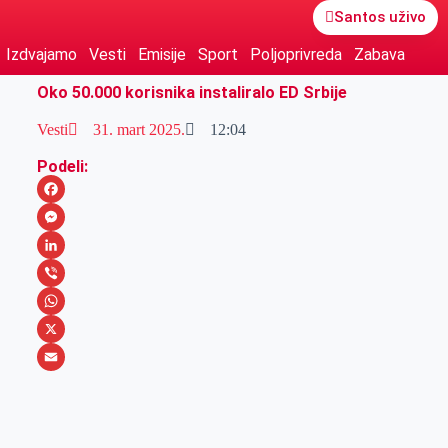
Santos uživo
Izdvajamo
Vesti
Emisije
Sport
Poljoprivreda
Zabava
Oko 50.000 korisnika instaliralo ED Srbije
Vesti
31. mart 2025.
12:04
Podeli:
F
a
M
c
e
L
e
s
i
V
b
s
n
i
W
o
e
k
b
h
X
o
n
e
e
a
E
k
g
d
r
t
m
e
I
s
a