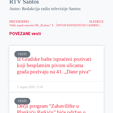
RTV Santos
Autor: Redakcija radio televizije Santos
PRETHODNO
SLEDEĆE
Veliki uspeh seniorki OK „Proleter“ Zrenjanin
OSVOJI FANTASTIČAN CASHBACK IGRAJUĆI WIN&GO!
POVEZANE vesti
VESTI
Iz Gradske bašte ispraćeni pozivari
koji besplatnim pivom ulicama
grada pozivaju na 41. „Dane piva“
5. avgust 2026.
13:36
VESTI
Dečji program “Zabavilište u
Plankiću Parkiću” biće održan u