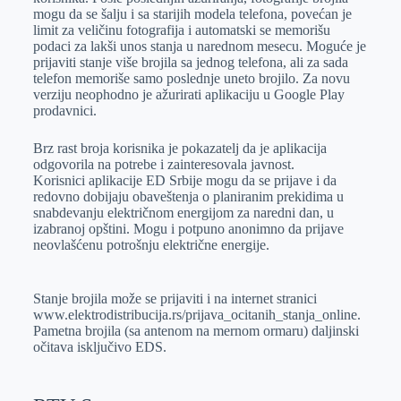
mogu da se šalju i sa starijih modela telefona, povećan je
limit za veličinu fotografija i automatski se memorišu
podaci za lakši unos stanja u narednom mesecu. Moguće je
prijaviti stanje više brojila sa jednog telefona, ali za sada
telefon memoriše samo poslednje uneto brojilo. Za novu
verziju neophodno je ažurirati aplikaciju u Google Play
prodavnici.
Brz rast broja korisnika je pokazatelj da je aplikacija
odgovorila na potrebe i zainteresovala javnost.
Korisnici aplikacije ED Srbije mogu da se prijave i da
redovno dobijaju obaveštenja o planiranim prekidima u
snabdevanju električnom energijom za naredni dan, u
izabranoj opštini. Mogu i potpuno anonimno da prijave
neovlašćenu potrošnju električne energije.
Stanje brojila može se prijaviti i na internet stranici
www.elektrodistribucija.rs/prijava_ocitanih_stanja_online.
Pametna brojila (sa antenom na mernom ormaru) daljinski
očitava isključivo EDS.