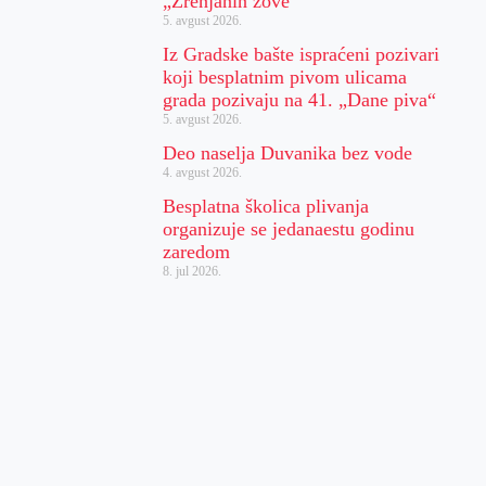
„Zrenjanin zove“
5. avgust 2026.
Iz Gradske bašte ispraćeni pozivari
koji besplatnim pivom ulicama
grada pozivaju na 41. „Dane piva“
5. avgust 2026.
Deo naselja Duvanika bez vode
4. avgust 2026.
Besplatna školica plivanja
organizuje se jedanaestu godinu
zaredom
8. jul 2026.