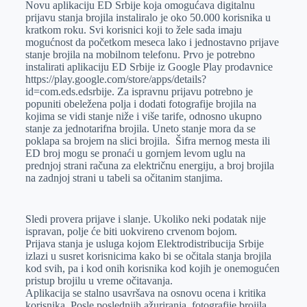
Novu aplikaciju ED Srbije koja omogućava digitalnu
r
n
A
i
prijavu stanja brojila instaliralo je oko 50.000 korisnika u
kratkom roku. Svi korisnici koji to žele sada imaju
p
l
mogućnost da početkom meseca lako i jednostavno prijave
p
stanje brojila na mobilnom telefonu. Prvo je potrebno
instalirati aplikaciju ED Srbije iz Google Play prodavnice
https://play.google.com/store/apps/details?
id=com.eds.edsrbije. Za ispravnu prijavu potrebno je
popuniti obeležena polja i dodati fotografije brojila na
kojima se vidi stanje niže i više tarife, odnosno ukupno
stanje za jednotarifna brojila. Uneto stanje mora da se
poklapa sa brojem na slici brojila. Šifra mernog mesta ili
ED broj mogu se pronaći u gornjem levom uglu na
prednjoj strani računa za električnu energiju, a broj brojila
na zadnjoj strani u tabeli sa očitanim stanjima.
Sledi provera prijave i slanje. Ukoliko neki podatak nije
ispravan, polje će biti uokvireno crvenom bojom.
Prijava stanja je usluga kojom Elektrodistribucija Srbije
izlazi u susret korisnicima kako bi se očitala stanja brojila
kod svih, pa i kod onih korisnika kod kojih je onemogućen
pristup brojilu u vreme očitavanja.
Aplikacija se stalno usavršava na osnovu ocena i kritika
korisnika. Posle poslednjih ažuriranja, fotografije brojila