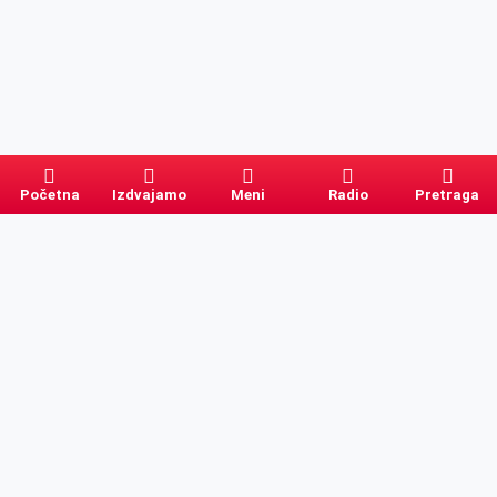
Početna
Izdvajamo
Meni
Radio
Pretraga
Pretraga
Kategorije
Ostalo
Naslovna
Izdvajamo