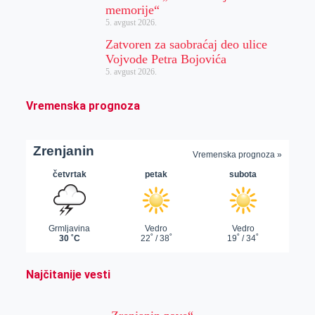
memorije“
5. avgust 2026.
Zatvoren za saobraćaj deo ulice
Vojvode Petra Bojovića
5. avgust 2026.
Vremenska prognoza
Najčitanije vesti