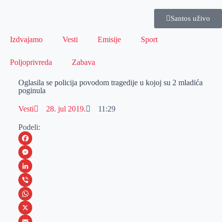
Santos uživo
Izdvajamo
Vesti
Emisije
Sport
Poljoprivreda
Zabava
Oglasila se policija povodom tragedije u kojoj su 2 mladića
poginula
Vesti
28. jul 2019.
11:29
Podeli:
F
a
M
c
e
L
e
s
i
V
b
s
n
i
W
o
e
k
b
h
X