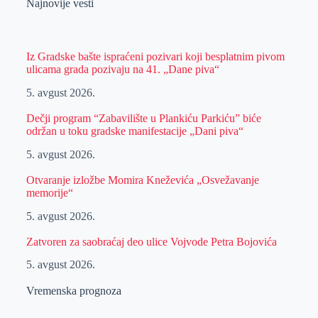
Najnovije vesti
Iz Gradske bašte ispraćeni pozivari koji besplatnim pivom
ulicama grada pozivaju na 41. „Dane piva“
5. avgust 2026.
Dečji program “Zabavilište u Plankiću Parkiću” biće
održan u toku gradske manifestacije „Dani piva“
5. avgust 2026.
Otvaranje izložbe Momira Kneževića „Osvežavanje
memorije“
5. avgust 2026.
Zatvoren za saobraćaj deo ulice Vojvode Petra Bojovića
5. avgust 2026.
Vremenska prognoza