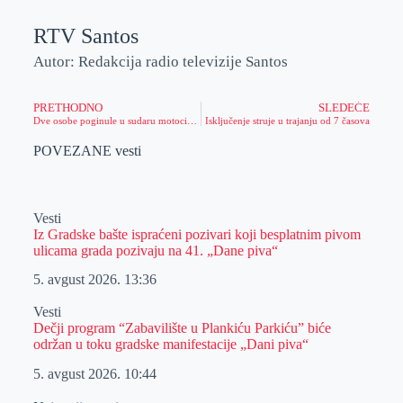
RTV Santos
Autor: Redakcija radio televizije Santos
PRETHODNO
SLEDEĆE
Dve osobe poginule u sudaru motocikla i traktora
Isključenje struje u trajanju od 7 časova
POVEZANE vesti
Vesti
Iz Gradske bašte ispraćeni pozivari koji besplatnim pivom
ulicama grada pozivaju na 41. „Dane piva“
5. avgust 2026.
13:36
Vesti
Dečji program “Zabavilište u Plankiću Parkiću” biće
održan u toku gradske manifestacije „Dani piva“
5. avgust 2026.
10:44