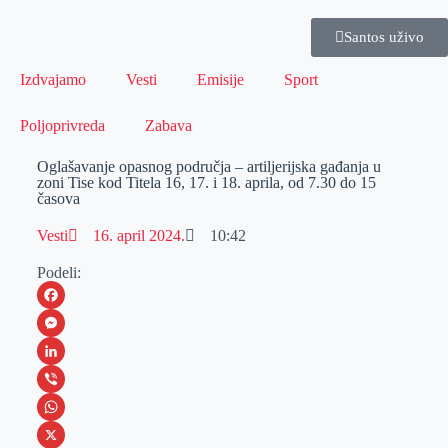
Santos uživo
Izdvajamo
Vesti
Emisije
Sport
Poljoprivreda
Zabava
Oglašavanje opasnog područja – artiljerijska gađanja u
zoni Tise kod Titela 16, 17. i 18. aprila, od 7.30 do 15
časova
Vesti
16. april 2024.
10:42
Podeli:
F
a
M
c
e
L
e
s
i
V
b
s
n
i
W