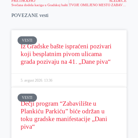
PRETHODNO
SLEDEĆE
Svečana dodela kaciga u Gradskoj bašti
TVOJE OMILJENO MESTO ZABAVE: Registruj se u Meridianu i preuzmi BESPLATAN BONUS DOBRODOŠLICE!
POVEZANE vesti
VESTI
Iz Gradske bašte ispraćeni pozivari
koji besplatnim pivom ulicama
grada pozivaju na 41. „Dane piva“
5. avgust 2026.
13:36
VESTI
Dečji program “Zabavilište u
Plankiću Parkiću” biće održan u
toku gradske manifestacije „Dani
piva“