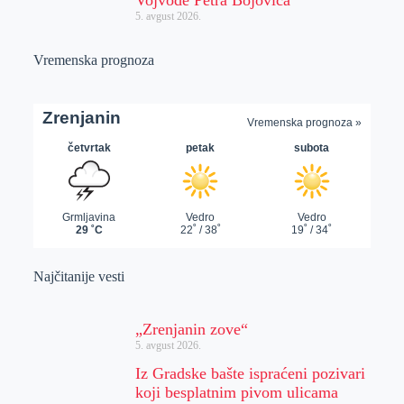
5. avgust 2026.
Vremenska prognoza
Najčitanije vesti
„Zrenjanin zove“
5. avgust 2026.
Iz Gradske bašte ispraćeni pozivari
koji besplatnim pivom ulicama