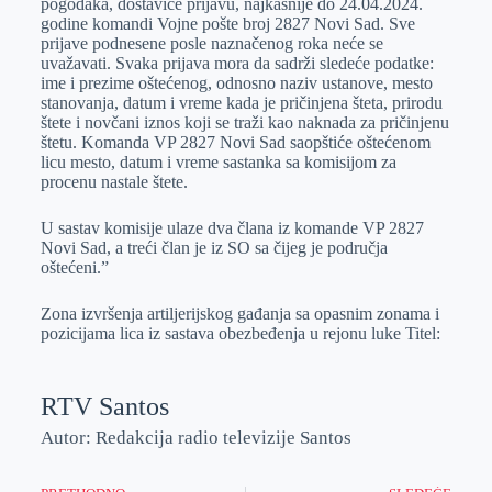
pogodaka, dostaviće prijavu, najkasnije do 24.04.2024.
godine komandi Vojne pošte broj 2827 Novi Sad. Sve
prijave podnesene posle naznačenog roka neće se
uvažavati. Svaka prijava mora da sadrži sledeće podatke:
ime i prezime oštećenog, odnosno naziv ustanove, mesto
stanovanja, datum i vreme kada je pričinjena šteta, prirodu
štete i novčani iznos koji se traži kao naknada za pričinjenu
štetu. Komanda VP 2827 Novi Sad saopštiće oštećenom
licu mesto, datum i vreme sastanka sa komisijom za
procenu nastale štete.
U sastav komisije ulaze dva člana iz komande VP 2827
Novi Sad, a treći član je iz SO sa čijeg je područja
oštećeni.”
Zona izvršenja artiljerijskog gađanja sa opasnim zonama i
pozicijama lica iz sastava obezbeđenja u rejonu luke Titel:
RTV Santos
Autor: Redakcija radio televizije Santos