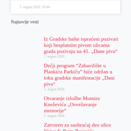
5. avgust 2026.
10:44
Najnovije vesti
Iz Gradske bašte ispraćeni pozivari
koji besplatnim pivom ulicama
grada pozivaju na 41. „Dane piva“
5. avgust 2026.
Dečji program “Zabavilište u
Plankiću Parkiću” biće održan u
toku gradske manifestacije „Dani
piva“
5. avgust 2026.
Otvaranje izložbe Momira
Kneževića „Osvežavanje
memorije“
5. avgust 2026.
Zatvoren za saobraćaj deo ulice
Vojvode Petra Bojovića