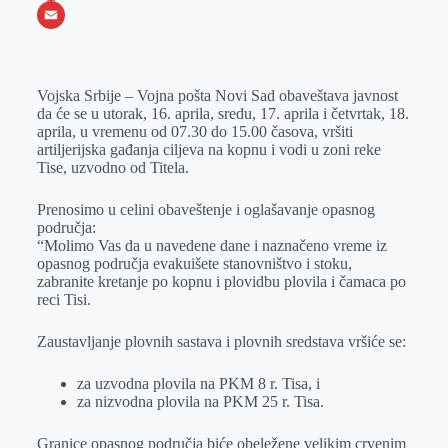
o
e
k
b
h
X
o
n
e
e
a
E
k
g
d
r
t
m
Vojska Srbije – Vojna pošta Novi Sad obaveštava javnost
e
I
s
a
da će se u utorak, 16. aprila, sredu, 17. aprila i četvrtak, 18.
r
n
A
i
aprila, u vremenu od 07.30 do 15.00 časova, vršiti
artiljerijska gađanja ciljeva na kopnu i vodi u zoni reke
p
l
Tise, uzvodno od Titela.
p
Prenosimo u celini obaveštenje i oglašavanje opasnog
područja:
“Molimo Vas da u navedene dane i naznačeno vreme iz
opasnog područja evakuišete stanovništvo i stoku,
zabranite kretanje po kopnu i plovidbu plovila i čamaca po
reci Tisi.
Zaustavljanje plovnih sastava i plovnih sredstava vršiće se:
za uzvodna plovila na PKM 8 r. Tisa, i
za nizvodna plovila na PKM 25 r. Tisa.
Granice opasnog područja biće obeležene velikim crvenim