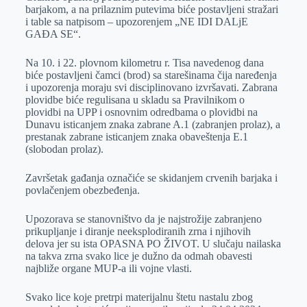
barjakom, a na prilaznim putevima biće postavljeni stražari
i table sa natpisom – upozorenjem „NE IDI DALjE
GAĐA SE“.
Na 10. i 22. plovnom kilometru r. Tisa navedenog dana
biće postavljeni čamci (brod) sa starešinama čija naređenja
i upozorenja moraju svi disciplinovano izvršavati. Zabrana
plovidbe biće regulisana u skladu sa Pravilnikom o
plovidbi na UPP i osnovnim odredbama o plovidbi na
Dunavu isticanjem znaka zabrane A.1 (zabranjen prolaz), a
prestanak zabrane isticanjem znaka obaveštenja E.1
(slobodan prolaz).
Završetak gađanja označiće se skidanjem crvenih barjaka i
povlačenjem obezbeđenja.
Upozorava se stanovništvo da je najstrožije zabranjeno
prikupljanje i diranje neeksplodiranih zrna i njihovih
delova jer su ista OPASNA PO ŽIVOT. U slučaju nailaska
na takva zrna svako lice je dužno da odmah obavesti
najbliže organe MUP-a ili vojne vlasti.
Svako lice koje pretrpi materijalnu štetu nastalu zbog