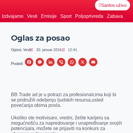
Santos uživo
Izdvajamo
Vesti
Emisije
Sport
Poljoprivreda
Zabava
Oglas za posao
Oglasi
,
Vesti
20. januar 2016.
12:41
F
M
L
V
W
X
E
Podeli:
a
e
i
i
h
m
c
s
n
b
a
a
e
s
k
e
t
i
BB Trade ad je u potrazi za profesionalcima koji bi
b
e
e
r
s
l
se pridružili odeljenju ljudskih resursa,usled
o
n
d
A
povećanja obima posla.
o
g
I
p
Ukoliko ste motivisani, vredni, želite karijeru sa
k
e
n
p
mogućnošću za napredovanje i unapređivanje svojih
potencijala, možete se prijaviti na konkurs za
r