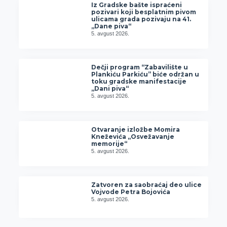
Iz Gradske bašte ispraćeni
pozivari koji besplatnim pivom
ulicama grada pozivaju na 41.
„Dane piva“
5. avgust 2026.
Dečji program “Zabavilište u
Plankiću Parkiću” biće održan u
toku gradske manifestacije
„Dani piva“
5. avgust 2026.
Otvaranje izložbe Momira
Kneževića „Osvežavanje
memorije“
5. avgust 2026.
Zatvoren za saobraćaj deo ulice
Vojvode Petra Bojovića
5. avgust 2026.