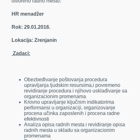
otvoreno radno mesto:
HR menadžer
Rok: 29.01.2016.
Lokacija: Zrenjanin
Zadaci:
Obezbeđivanje poštovanja procedura
upravljanja ljudskim resursima,i povremeno
revidiranje procedura i njihovo usklađivanje sa
organizacionim promenama
Krovno upravljanje ključnim indikatorima
performansi u organizaciji, organizovanje
procena učinka zaposlenih i procena radne
efektivnosti
Analiza opisa radnih mesta i revidiranje opisa
radnih mesta u skladu sa organizacionim
promenama