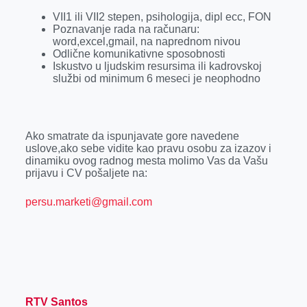
VII1 ili VII2 stepen, psihologija, dipl ecc, FON
Poznavanje rada na računaru:
word,excel,gmail, na naprednom nivou
Odlične komunikativne sposobnosti
Iskustvo u ljudskim resursima ili kadrovskoj
službi od minimum 6 meseci je neophodno
Ako smatrate da ispunjavate gore navedene
uslove,ako sebe vidite kao pravu osobu za izazov i
dinamiku ovog radnog mesta molimo Vas da Vašu
prijavu i CV pošaljete na:
persu.marketi@gmail.com
RTV Santos