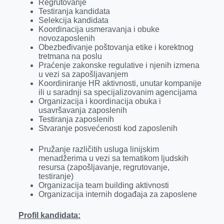
Regrutovanje
Testiranja kandidata
Selekcija kandidata
Koordinacija usmeravanja i obuke
novozaposlenih
Obezbeđivanje poštovanja etike i korektnog
tretmana na poslu
Praćenje zakonske regulative i njenih izmena
u vezi sa zapošljavanjem
Koordiniranje HR aktivnosti, unutar kompanije
ili u saradnji sa specijalizovanim agencijama
Organizacija i koordinacija obuka i
usavršavanja zaposlenih
Testiranja zaposlenih
Stvaranje posvećenosti kod zaposlenih
Pružanje različitih usluga linijskim
menadžerima u vezi sa tematikom ljudskih
resursa (zapošljavanje, regrutovanje,
testiranje)
Organizacija team building aktivnosti
Organizacija internih događaja za zaposlene
Profil kandidata: