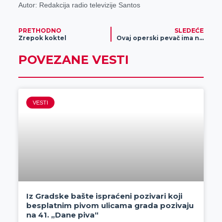
Autor: Redakcija radio televizije Santos
PRETHODNO
SLEDEĆE
Zrepok koktel
Ovaj operski pevač ima neobično zanimanje
POVEZANE VESTI
VESTI
Iz Gradske bašte ispraćeni pozivari koji
besplatnim pivom ulicama grada pozivaju
na 41. „Dane piva“