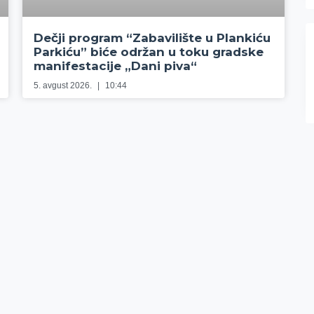
Dečji program “Zabavilište u Plankiću
Parkiću” biće održan u toku gradske
manifestacije „Dani piva“
5. avgust 2026.
10:44