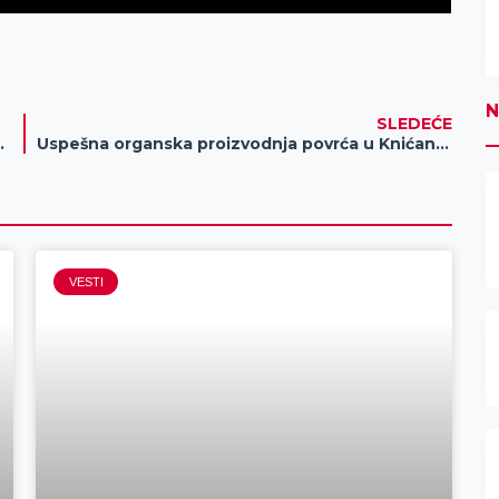
N
SLEDEĆE
ETRA, A ZA NAJBOLJEG – DRON!
Uspešna organska proizvodnja povrća u Knićaninu
VESTI