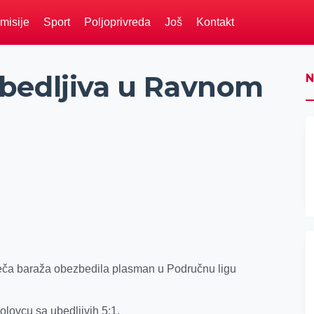
misije
Sport
Poljoprivreda
Još
Kontakt
bedljiva u Ravnom
N
eča baraža obezbedila plasman u Područnu ligu
lovcu sa ubedljivih 5:1.