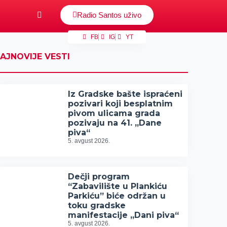
Radio Santos uživo
FB
IG
YT
AJNOVIJE VESTI
Iz Gradske bašte ispraćeni
pozivari koji besplatnim
pivom ulicama grada
pozivaju na 41. „Dane
piva“
5. avgust 2026.
Dečji program
“Zabavilište u Plankiću
Parkiću” biće održan u
toku gradske
manifestacije „Dani piva“
5. avgust 2026.