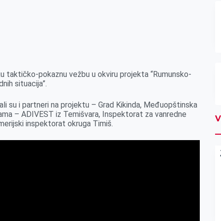
čku taktičko-pokaznu vežbu u okviru projekta “Rumunsko-
nih situacija”.
ali su i partneri na projektu – Grad Kikinda, Međuopštinska
cijama – ADIVEST iz Temišvara, Inspektorat za vanredne
V
merijski inspektorat okruga Timiš.