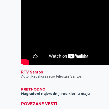
RTV Santos
Autor: Redakcija radio televizije Santos
PRETHODNO
Nagrađeni najvredniji recikleri u maju
POVEZANE VESTI