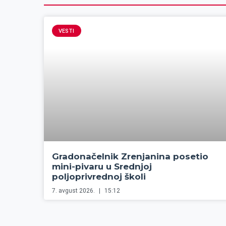
VESTI
Gradonačelnik Zrenjanina posetio
mini-pivaru u Srednjoj
poljoprivrednoj školi
7. avgust 2026.
15:12