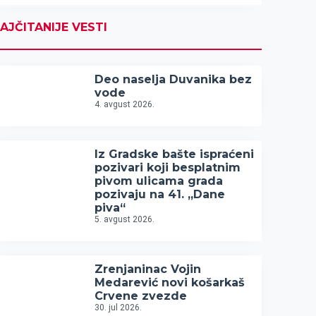
AJČITANIJE VESTI
Deo naselja Duvanika bez
vode
4. avgust 2026.
Iz Gradske bašte ispraćeni
pozivari koji besplatnim
pivom ulicama grada
pozivaju na 41. „Dane
piva“
5. avgust 2026.
Zrenjaninac Vojin
Medarević novi košarkaš
Crvene zvezde
30. jul 2026.