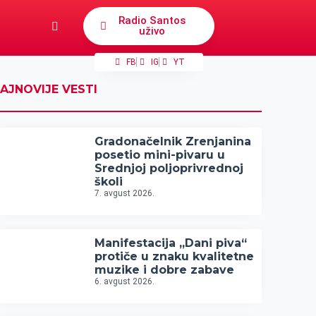
Radio Santos
uživo
FB
IG
YT
AJNOVIJE VESTI
Gradonačelnik Zrenjanina
posetio mini-pivaru u
Srednjoj poljoprivrednoj
školi
7. avgust 2026.
Manifestacija „Dani piva“
protiče u znaku kvalitetne
muzike i dobre zabave
6. avgust 2026.