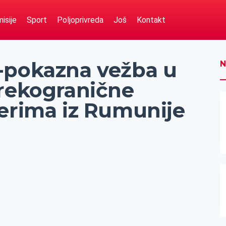
isije
Sport
Poljoprivreda
Još
Kontakt
-pokazna vežba u
N
prekogranične
nerima iz Rumunije