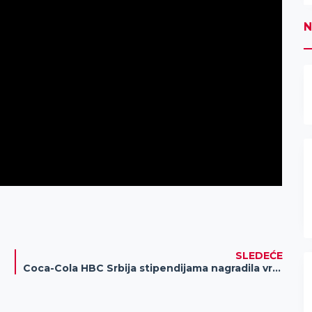
N
SLEDEĆE
Coca-Cola HBC Srbija stipendijama nagradila vrhunske talente, izabrano 25 stipendista na konkursu „Čuvamo talente u punoj snazi“