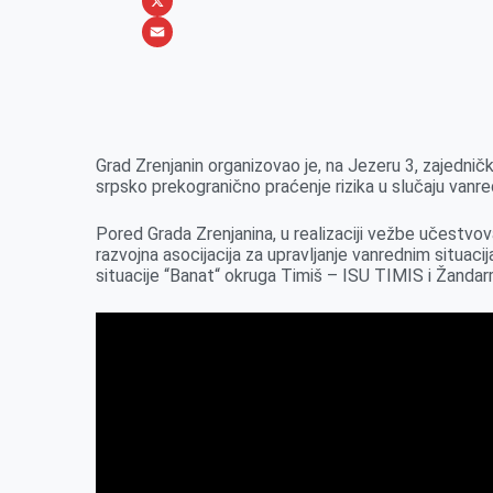
b
s
n
i
W
o
e
k
b
h
X
o
n
e
e
a
E
k
g
d
r
t
m
e
I
s
a
r
n
A
i
Grad Zrenjanin organizovao je, na Jezeru 3, zajedni
srpsko prekogranično praćenje rizika u slučaju vanred
p
l
p
Pored Grada Zrenjanina, u realizaciji vežbe učestvov
razvojna asocijacija za upravljanje vanrednim situa
situacije “Banat“ okruga Timiš – ISU TIMIS i Žandar