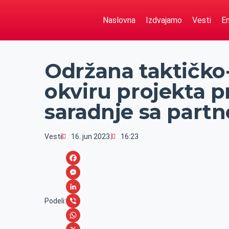
Naslovna
Izdvajamo
Vesti
Em
Održana taktičko
okviru projekta 
saradnje sa part
Vesti
16. jun 2023.
16:23
F
a
M
c
e
L
Podeli:
e
s
i
V