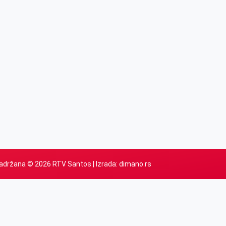
adržana © 2026 RTV Santos | Izrada:
dimano.rs