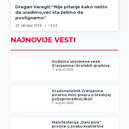
Dragan Varagić:“Nije pitanje kako nešto
da uradimo,već šta želimo da
postignemo“
30. oktobar 2018.
14:24
NAJNOVIJE VESTI
Dodatno učvršćene veze
Zrenjanina i bratskih gradova
7. avgust 2026.
Gradonačelnik Zrenjanina
posetio mini-pivaru u Srednjoj
poljoprivrednoj školi
7. avgust 2026.
Manifestacija „Dani piva“
protiče u znaku kvalitetne