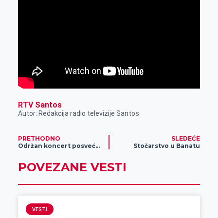
RTV Santos
Autor: Redakcija radio televizije Santos
PRETHODNO
SLEDEĆE
Održan koncert posvećen Uglješi Šajtincu
Stočarstvo u Banatu
POVEZANE VESTI
VESTI