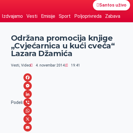
Santos uživo
Izdvajamo
Vesti
Emisije
Sport
Poljoprivreda
Zabava
Održana promocija knjige
„Cvjećarnica u kući cveća“
Lazara Džamića
Vesti
,
Video
4. novembar 2014.
19:41
F
a
M
c
e
L
Podeli:
e
s
i
V
b
s
n
i
W
o
e
k
b
h
X