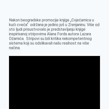
o
n
e
e
a
E
k
g
d
r
t
m
e
I
s
a
Nakon beogradske promocije knjige „Cvjećarnica u
r
n
A
i
kući cveća“ održana je jedino još u Zrenjaninu. Više od
sto ljudi prisustvovalo je predstavljanju knjige
p
l
inspirisanoj stripovima Alana Forda autora Lazara
p
Džamića. Stripovi su bili kritika nekompetentnog
sistema koji su odslikavali našu realnost na više
načina.