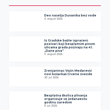
Deo naselja Duvanika bez vode
4. avgust 2026.
Iz Gradske bašte ispraćeni
pozivari koji besplatnim pivom
ulicama grada pozivaju na 41.
„Dane piva“
5. avgust 2026.
Zrenjaninac Vojin Medarević
novi košarkaš Crvene zvezde
30. jul 2026.
Besplatna školica plivanja
organizuje se jedanaestu
godinu zaredom
8. jul 2026.