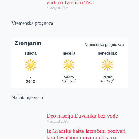
vodi na Izletištu Tisa
6. avgust 2026.
Vremenska prognoza
Najčitanije vesti
Deo naselja Duvanika bez vode
4. avgust 2026.
Iz Gradske bašte ispraćeni pozivari
koji besplatnim pivom ulicama