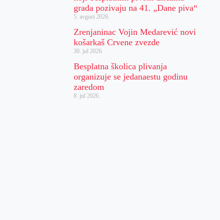
grada pozivaju na 41. „Dane piva“
5. avgust 2026.
Zrenjaninac Vojin Medarević novi
košarkaš Crvene zvezde
30. jul 2026.
Besplatna školica plivanja
organizuje se jedanaestu godinu
zaredom
8. jul 2026.