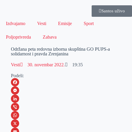
Santos uživo
Izdvajamo
Vesti
Emisije
Sport
Poljoprivreda
Zabava
Održana peta redovna izborna skupština GO PUPS-a
solidarnost i pravda Zrenjanina
Vesti
30. novembar 2022.
19:35
Podeli:
F
a
M
c
e
L
e
s
i
V
b
s
n
i
W
o
e
k
b
h
X