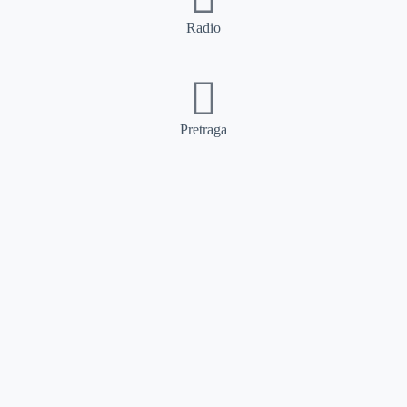
Radio
Pretraga
Pretraga
Kategorije
Ostalo
Naslovna
Izdvajamo