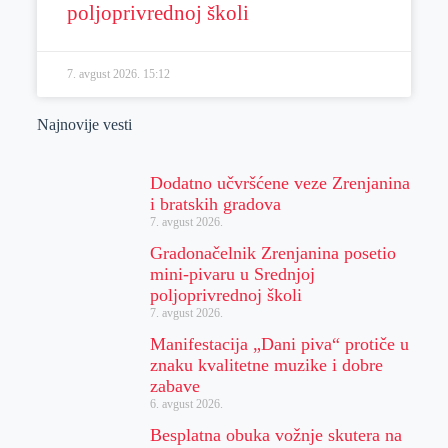
poljoprivrednoj školi
7. avgust 2026.
15:12
Najnovije vesti
Dodatno učvršćene veze Zrenjanina
i bratskih gradova
7. avgust 2026.
Gradonačelnik Zrenjanina posetio
mini-pivaru u Srednjoj
poljoprivrednoj školi
7. avgust 2026.
Manifestacija „Dani piva“ protiče u
znaku kvalitetne muzike i dobre
zabave
6. avgust 2026.
Besplatna obuka vožnje skutera na