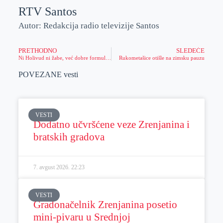
RTV Santos
Autor: Redakcija radio televizije Santos
PRETHODNO
SLEDEĆE
Ni Holivud ni žabe, već dobre formule i želja da Zrenjanin opet bude „mala Firenca“, to su simboli kojima barata i još puno toga stoji uz ime Jelena Dejanovska
Rukometašice otišle na zimsku pauzu
POVEZANE vesti
VESTI
Dodatno učvršćene veze Zrenjanina i
bratskih gradova
7. avgust 2026.
22:23
VESTI
Gradonačelnik Zrenjanina posetio
mini-pivaru u Srednjoj