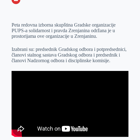
o
n
e
e
a
E
k
g
d
r
t
m
Peta redovna izborna skupština Gradske organizacije
e
I
s
a
PUPS-a solidarnost i pravda Zrenjanina održana je u
r
n
A
i
prostorijama ove organizacije u Zrenjaninu.
p
l
Izabrani su: predsednik Gradskog odbora i potpredsednici,
p
članovi stalnog sastava Gradskog odbora i predsednik i
članovi Nadzornog odbora i disciplinske komisije.