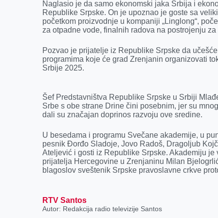
k
e
n
p
Naglasio je da samo ekonomski jaka Srbija i ekonom
Republike Srpske. On je upoznao je goste sa velikim
r
početkom proizvodnje u kompaniji „Linglong“, poče
za otpadne vode, finalnih radova na postrojenju za
Pozvao je prijatelje iz Republike Srpske da učešćem
programima koje će grad Zrenjanin organizovati to
Srbije 2025.
Šef Predstavništva Republike Srpske u Srbiji Mlađe
Srbe s obe strane Drine čini posebnim, jer su mnog
dali su značajan doprinos razvoju ove sredine.
U besedama i programu Svečane akademije, u punoj 
pesnik Đorđo Sladoje, Jovo Radoš, Dragoljub Kojčić
Ateljević i gosti iz Republike Srpske. Akademiju 
prijatelja Hercegovine u Zrenjaninu Milan Bjelogrli
blagoslov sveštenik Srpske pravoslavne crkve proto
RTV Santos
Autor: Redakcija radio televizije Santos