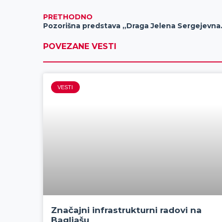
PRETHODNO
Pozorišna predstava „Drag
POVEZANE VESTI
VESTI
Značajni infrastrukturni radovi na
Bagljašu