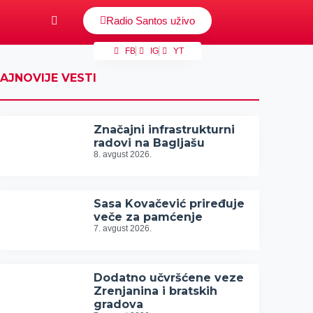
Radio Santos uživo
FB
IG
YT
AJNOVIJE VESTI
Značajni infrastrukturni
radovi na Bagljašu
8. avgust 2026.
Sasa Kovačević priređuje
veče za pamćenje
7. avgust 2026.
Dodatno učvršćene veze
Zrenjanina i bratskih
gradova