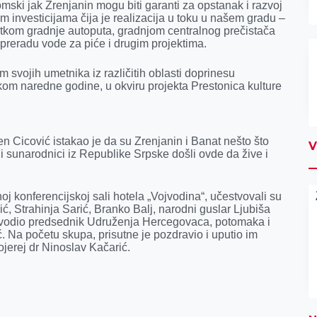
ski jak Zrenjanin mogu biti garanti za opstanak i razvoj
 investicijama čija je realizacija u toku u našem gradu –
tkom gradnje autoputa, gradnjom centralnog prečistača
 preradu vode za piće i drugim projektima.
 svojih umetnika iz različitih oblasti doprinesu
kom naredne godine, u okviru projekta Prestonica kulture
n Cicović istakao je da su Zrenjanin i Banat nešto što
V
i sunarodnici iz Republike Srpske došli ovde da žive i
konferencijskoj sali hotela „Vojvodina“, učestvovali su
, Strahinja Sarić, Branko Balj, narodni guslar Ljubiša
je vodio predsednik Udruženja Hercegovaca, potomaka i
ć. Na početu skupa, prisutne je pozdravio i uputio im
jerej dr Ninoslav Kačarić.