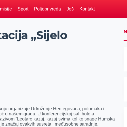
misije
Sport
Poljoprivreda
Još
Kontakt
cija „Sijelo
N
, koju organizuje Udruženje Hercegovaca, potomaka i
oć u našem gradu. U konferencijskoj sali hotela
nazivom “Leotare kazuj, kazuj svima kol’ko snage Humska
 je značaj ovakvih susreta i međusobne saradnje.