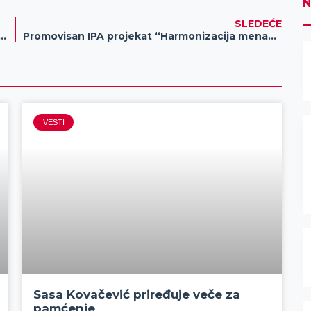
N
SLEDEĆE
a Jelena Sergejevna“ amaterskog pozorišta iz Banatskog Karađorđeva uskoro u Zrenjaninu
Promovisan IPA projekat “Harmonizacija menadžmenta kardiovaskularnih bolesti od prevencije do transplantacije srca u prekograničnom regionu”
VESTI
Sasa Kovačević priređuje veče za
pamćenje