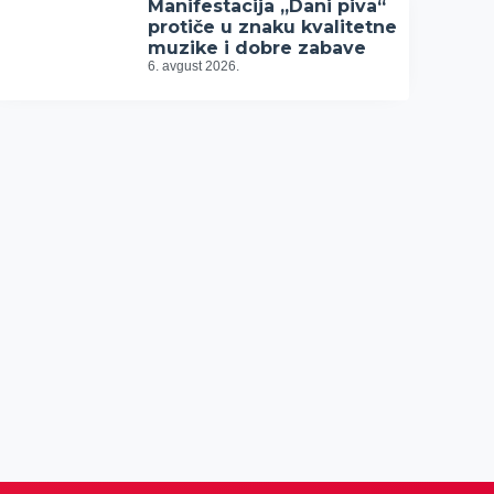
Manifestacija „Dani piva“
protiče u znaku kvalitetne
muzike i dobre zabave
6. avgust 2026.