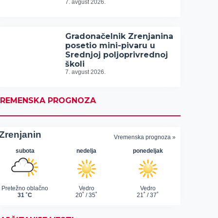
7. avgust 2026.
Gradonačelnik Zrenjanina
posetio mini-pivaru u
Srednjoj poljoprivrednoj
školi
7. avgust 2026.
REMENSKA PROGNOZA