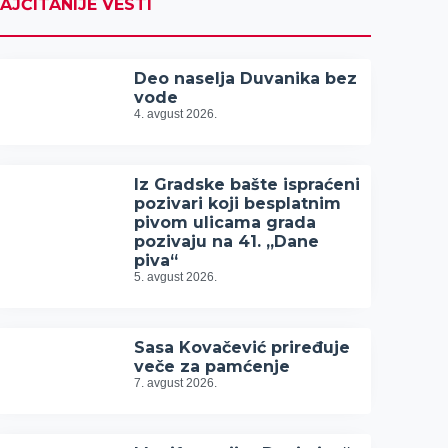
AJČITANIJE VESTI
Deo naselja Duvanika bez
vode
4. avgust 2026.
Iz Gradske bašte ispraćeni
pozivari koji besplatnim
pivom ulicama grada
pozivaju na 41. „Dane
piva“
5. avgust 2026.
Sasa Kovačević priređuje
veče za pamćenje
7. avgust 2026.