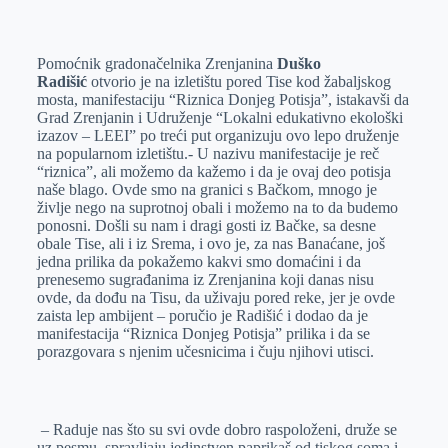
o
n
e
e
a
E
k
g
d
r
t
m
Pomoćnik gradonačelnika Zrenjanina
Duško
e
I
s
a
Radišić
otvorio je na izletištu pored Tise kod žabaljskog
r
n
A
i
mosta, manifestaciju “Riznica Donjeg Potisja”, istakavši da
Grad Zrenjanin i Udruženje “Lokalni edukativno ekološki
p
l
izazov – LEEI” po treći put organizuju ovo lepo druženje
p
na popularnom izletištu.- U nazivu manifestacije je reč
“riznica”, ali možemo da kažemo i da je ovaj deo potisja
naše blago. Ovde smo na granici s Bačkom, mnogo je
življe nego na suprotnoj obali i možemo na to da budemo
ponosni. Došli su nam i dragi gosti iz Bačke, sa desne
obale Tise, ali i iz Srema, i ovo je, za nas Banaćane, još
jedna prilika da pokažemo kakvi smo domaćini i da
prenesemo sugrađanima iz Zrenjanina koji danas nisu
ovde, da dođu na Tisu, da uživaju pored reke, jer je ovde
zaista lep ambijent – poručio je Radišić i dodao da je
manifestacija “Riznica Donjeg Potisja” prilika i da se
porazgovara s njenim učesnicima i čuju njihovi utisci.
– Raduje nas što su svi ovde dobro raspoloženi, druže se
uz pesmu, spravljaju jedinstven paprikaš od tiskog soma i