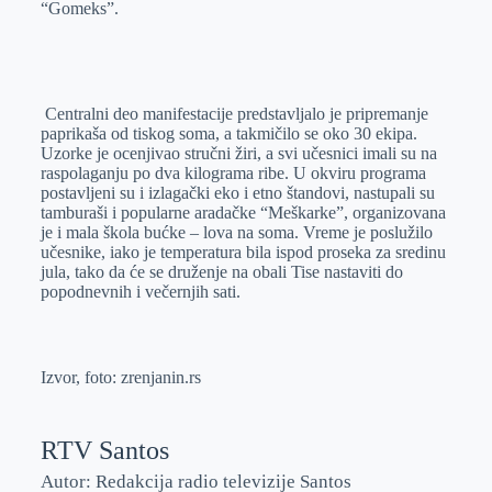
“Gomeks”.
Centralni deo manifestacije predstavljalo je pripremanje
paprikaša od tiskog soma, a takmičilo se oko 30 ekipa.
Uzorke je ocenjivao stručni žiri, a svi učesnici imali su na
raspolaganju po dva kilograma ribe. U okviru programa
postavljeni su i izlagački eko i etno štandovi, nastupali su
tamburaši i popularne aradačke “Meškarke”, organizovana
je i mala škola bućke – lova na soma. Vreme je poslužilo
učesnike, iako je temperatura bila ispod proseka za sredinu
jula, tako da će se druženje na obali Tise nastaviti do
popodnevnih i večernjih sati.
Izvor, foto: zrenjanin.rs
RTV Santos
Autor: Redakcija radio televizije Santos