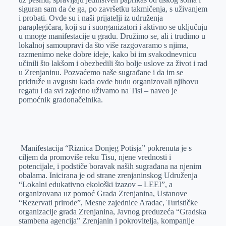
siguran sam da će ga, po završetku takmičenja, s uživanjem
i probati. Ovde su i naši prijatelji iz udruženja
paraplegičara, koji su i suorganizatori i aktivno se uključuju
u mnoge manifestacije u gradu. Družimo se, ali i trudimo u
lokalnoj samoupravi da što više razgovaramo s njima,
razmenimo neke dobre ideje, kako bi im svakodnevnicu
učinili što lakšom i obezbedili što bolje uslove za život i rad
u Zrenjaninu. Pozvaćemo naše sugrađane i da im se
pridruže u avgustu kada ovde budu organizovali njihovu
regatu i da svi zajedno uživamo na Tisi – naveo je
pomoćnik gradonačelnika.
Manifestacija “Riznica Donjeg Potisja” pokrenuta je s
ciljem da promoviše reku Tisu, njene vrednosti i
potencijale, i podstiče boravak naših sugrađana na njenim
obalama. Inicirana je od strane zrenjaninskog Udruženja
“Lokalni edukativno ekološki izazov – LEEI”, a
organizovana uz pomoć Grada Zrenjanina, Ustanove
“Rezervati prirode”, Mesne zajednice Aradac, Turističke
organizacije grada Zrenjanina, Javnog preduzeća “Gradska
stambena agencija” Zrenjanin i pokrovitelja, kompanije