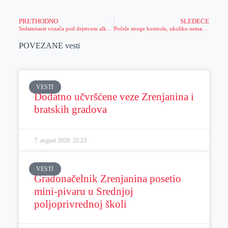
PRETHODNO
SLEDEĆE
Sedamnaest vozača pod dejstvom alkohola
Počele stroge kontrole, ukoliko nemate bitnu stvar, možete dobiti ogromnu kaznu
POVEZANE vesti
VESTI
Dodatno učvršćene veze Zrenjanina i
bratskih gradova
7. avgust 2026.
22:23
VESTI
Gradonačelnik Zrenjanina posetio
mini-pivaru u Srednjoj
poljoprivrednoj školi