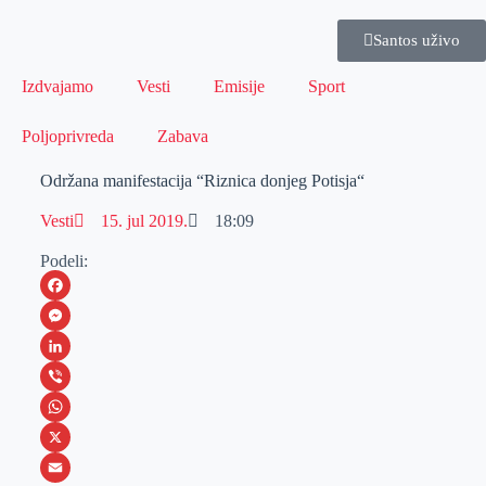
Santos uživo
Izdvajamo
Vesti
Emisije
Sport
Poljoprivreda
Zabava
Održana manifestacija “Riznica donjeg Potisja“
Vesti
15. jul 2019.
18:09
Podeli:
F
a
M
c
e
L
e
s
i
V
b
s
n
i
W
o
e
k
b
h
X