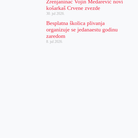
Zrenjaninac Vojin Medarević novi
košarkaš Crvene zvezde
30. jul 2026.
Besplatna školica plivanja
organizuje se jedanaestu godinu
zaredom
8. jul 2026.