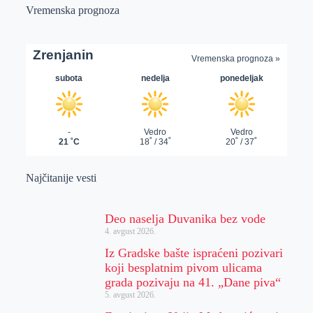
Vremenska prognoza
Najčitanije vesti
Deo naselja Duvanika bez vode
4. avgust 2026.
Iz Gradske bašte ispraćeni pozivari
koji besplatnim pivom ulicama
grada pozivaju na 41. „Dane piva“
5. avgust 2026.