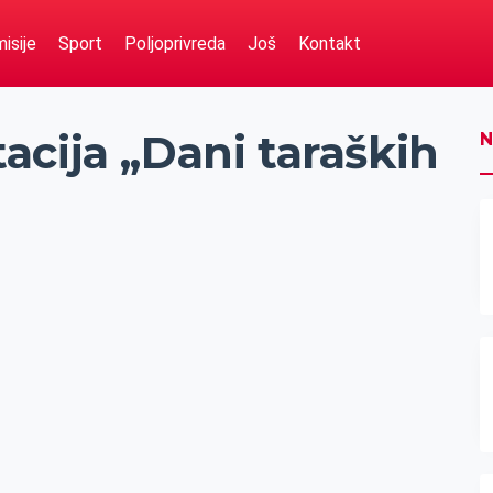
isije
Sport
Poljoprivreda
Još
Kontakt
cija „Dani taraških
N