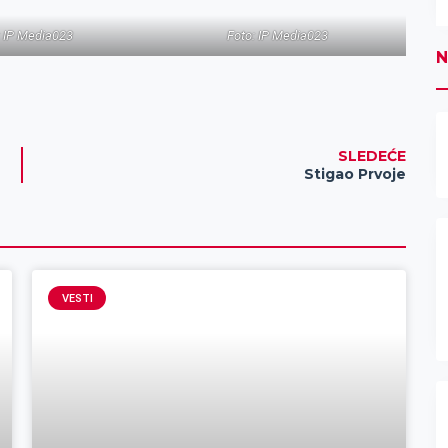
: IP Media023
Foto: IP Media023
N
SLEDEĆE
Stigao Prvoje
VESTI