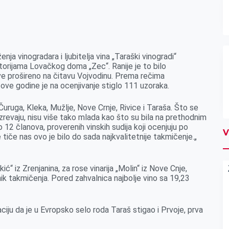
enja vinogradara i ljubitelja vina „Taraški vinogradi“
orijama Lovačkog doma „Zec“. Ranije je to bilo
ve prošireno na čitavu Vojvodinu. Prema rečima
ve godine je na ocenjivanje stiglo 111 uzoraka.
 Čuruga, Kleka, Mužlje, Nove Crnje, Rivice i Taraša. Što se
zrevaju, nisu više tako mlada kao što su bila na prethodnim
lo 12 članova, proverenih vinskih sudija koji ocenjuju po
V
 tiče nas ovo je bilo do sada najkvalitetnije takmičenje.„
ć“ iz Zrenjanina, za rose vinarija „Molin“ iz Nove Cnje,
ednik takmičenja. Pored zahvalnica najbolje vino sa 19,23
ciju da je u Evropsko selo roda Taraš stigao i Prvoje, prva