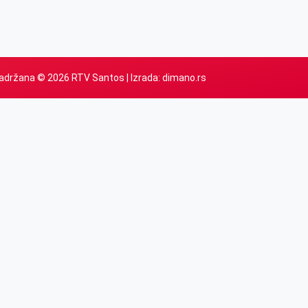
adržana © 2026 RTV Santos | Izrada:
dimano.rs