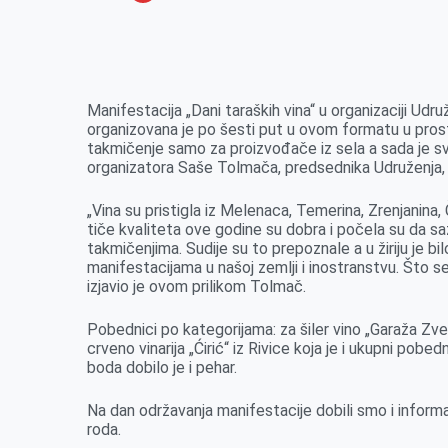
o
n
e
e
a
E
k
g
d
r
t
m
e
I
s
a
r
n
A
i
Manifestacija „Dani taraških vina“ u organizaciji Udruž
organizovana je po šesti put u ovom formatu u prost
p
l
takmičenje samo za proizvođače iz sela a sada je s
p
organizatora Saše Tolmača, predsednika Udruženja, o
„Vina su pristigla iz Melenaca, Temerina, Zrenjanina,
tiče kvaliteta ove godine su dobra i počela su da sa
takmičenjima. Sudije su to prepoznale a u žiriju je bi
manifestacijama u našoj zemlji i inostranstvu. Što se
izjavio je ovom prilikom Tolmač.
Pobednici po kategorijama: za šiler vino „Garaža Zveki
crveno vinarija „Ćirić“ iz Rivice koja je i ukupni pob
boda dobilo je i pehar.
Na dan održavanja manifestacije dobili smo i informa
roda.