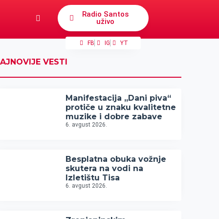
Radio Santos
uživo
FB
IG
YT
AJNOVIJE VESTI
Manifestacija „Dani piva“
protiče u znaku kvalitetne
muzike i dobre zabave
6. avgust 2026.
Besplatna obuka vožnje
skutera na vodi na
Izletištu Tisa
6. avgust 2026.