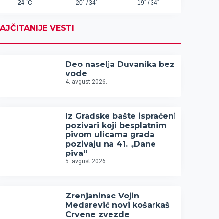
AJČITANIJE VESTI
Deo naselja Duvanika bez
vode
4. avgust 2026.
Iz Gradske bašte ispraćeni
pozivari koji besplatnim
pivom ulicama grada
pozivaju na 41. „Dane
piva“
5. avgust 2026.
Zrenjaninac Vojin
Medarević novi košarkaš
Crvene zvezde