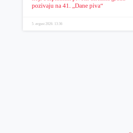
pozivaju na 41. „Dane piva“
5. avgust 2026.
13:36