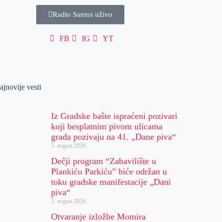
Radio Santos uživo
FB
IG
YT
ajnovije vesti
Iz Gradske bašte ispraćeni pozivari
koji besplatnim pivom ulicama
grada pozivaju na 41. „Dane piva“
5. avgust 2026.
Dečji program “Zabavilište u
Plankiću Parkiću” biće održan u
toku gradske manifestacije „Dani
piva“
5. avgust 2026.
Otvaranje izložbe Momira