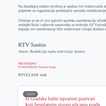
Na današnjoj sednici izvršena je analiza već realizovanih akt
pripreme za organizaciju predstojeće sportske manifestacije
Očekuje se da će ova najveća sportska manifestacija učeni
srednjih škola i njihovih nastavnika sa teritorije AP Vojvod
trajanja ove manifestacije biće realizovani i brojni dodatni
RTV Santos
Autor: Redakcija radio televizije Santos
PRETHODNO
IN MEMORIAM: Momčilo Dragić
POVEZANE vesti
VESTI
Iz Gradske bašte ispraćeni pozivari
koji besplatnim pivom ulicama grada