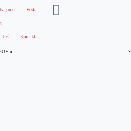
dvajamo
Vesti
t
Još
Kontakt
OŠOV-a
N