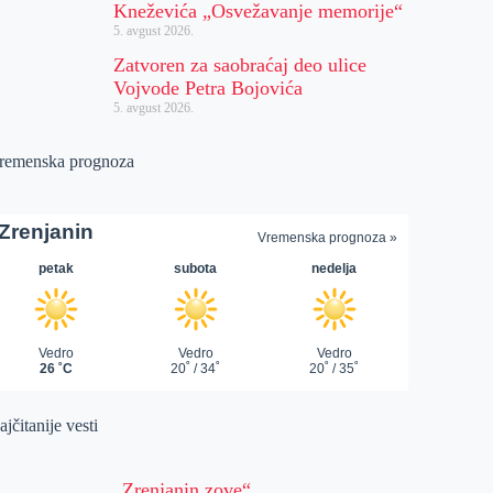
Kneževića „Osvežavanje memorije“
5. avgust 2026.
Zatvoren za saobraćaj deo ulice
Vojvode Petra Bojovića
5. avgust 2026.
remenska prognoza
jčitanije vesti
„Zrenjanin zove“