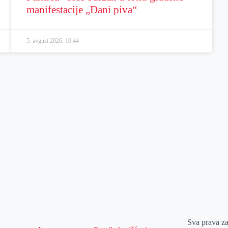
manifestacije „Dani piva“
5. avgust 2026.
10:44
Sva prava z