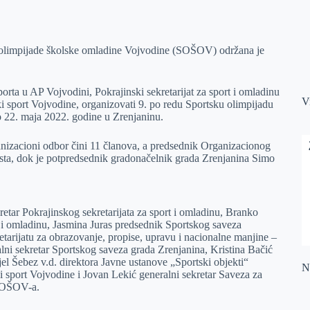
 olimpijade školske omladine Vojvodine (SOŠOV) održana je
porta u AP Vojvodini, Pokrajinski sekretarijat za sport i omladinu
V
 sport Vojvodine, organizovati 9. po redu Sportsku olimpijadu
o 22. maja 2022. godine u Zrenjaninu.
nizacioni odbor čini 11 članova, a predsednik Organizacionog
asta, dok je potpredsednik gradonačelnik grada Zrenjanina Simo
tar Pokrajinskog sekretarijata za sport i omladinu, Branko
t i omladinu, Jasmina Juras predsednik Sportskog saveza
tarijatu za obrazovanje, propise, upravu i nacionalne manjine –
ni sekretar Sportskog saveza grada Zrenjanina, Kristina Bačić
el Šebez v.d. direktora Javne ustanove „Sportski objekti“
Na
i sport Vojvodine i Jovan Lekić generalni sekretar Saveza za
 SOŠOV-a.