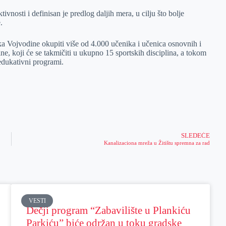
ivnosti i definisan je predlog daljih mera, u cilju što bolje
.
ka Vojvodine okupiti više od 4.000 učenika i učenica osnovnih i
ine, koji će se takmičiti u ukupno 15 sportskih disciplina, a tokom
 edukativni programi.
SLEDEĆE
Kanalizaciona mreža u Žitištu spremna za rad
VESTI
Dečji program “Zabavilište u Plankiću
Parkiću” biće održan u toku gradske