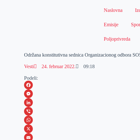
Naslovna
Iz
Emisije
Spor
Poljoprivreda
Održana konstitutivna sednica Organizacionog odbora S
Vesti
24. februar 2022.
09:18
Podeli:
F
a
M
c
e
L
e
s
i
V
b
s
n
i
W
o
e
k
b
h
X