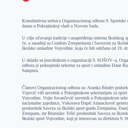
o
n
e
e
a
E
k
g
d
r
t
m
Konstitutivna sednica Organizacionog odbora 9. Sportske
e
I
s
a
danas u Pokrajinskoj vladi u Novom Sadu.
r
n
A
i
p
l
U cilju očuvanja tradicije i unapređenja sistema školskog s
će, u saradnji sa Gradom Zrenjaninom i Savezom za školski
p
školske omladine Vojvodine, koja će biti održana od 19. d
U skladu sa pravilnikom o organizaciji 9. SOŠOV–a, Orga
odbora je pokrajinski sekretar za sport i omladinu Dane B
Salapura.
Članovi Organizacionog odbora su: Aranka Binder podsekre
Vujović viši savetnik u Pokrajinskom sekretarijatu za spor
Vojvodine, Vojin Jovančević savetnik u Pokrajinskom sekre
nacionalne zajednice, Vukosava Đapić Atanacković general
predsednik Saveza za školski sport grada Zrenjanina, Danij
Zrenjanin, mr Branislav Tešić predsednik Saveza za školsk
školski sport Vojvodine, koji je imenovan za direktora 9.