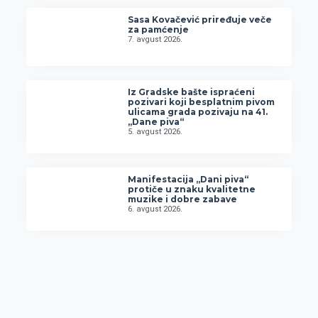
Sasa Kovačević priređuje veče
za pamćenje
7. avgust 2026.
Iz Gradske bašte ispraćeni
pozivari koji besplatnim pivom
ulicama grada pozivaju na 41.
„Dane piva“
5. avgust 2026.
Manifestacija „Dani piva“
protiče u znaku kvalitetne
muzike i dobre zabave
6. avgust 2026.