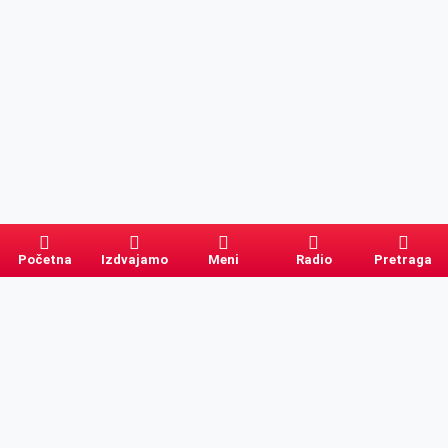
Početna
Izdvajamo
Meni
Radio
Pretraga
Pretraga
Kategorije