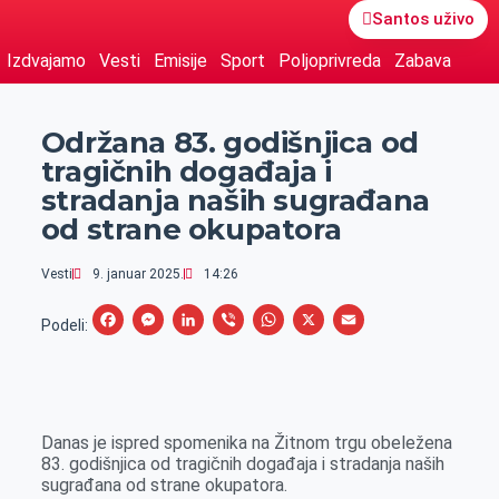
Santos uživo
Izdvajamo
Vesti
Emisije
Sport
Poljoprivreda
Zabava
Održana 83. godišnjica od
tragičnih događaja i
stradanja naših sugrađana
od strane okupatora
Vesti
9. januar 2025.
14:26
F
M
L
V
W
X
E
Podeli:
a
e
i
i
h
m
c
s
n
b
a
a
e
s
k
e
t
i
Danas je ispred spomenika na Žitnom trgu obeležena
b
e
e
r
s
l
83. godišnjica od tragičnih događaja i stradanja naših
o
n
d
A
sugrađana od strane okupatora.