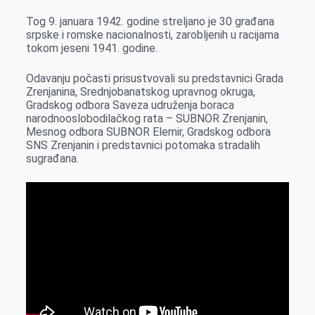
o
g
I
p
Tog 9. januara 1942. godine streljano je 30 građana
k
e
n
p
srpske i romske nacionalnosti, zarobljenih u racijama
r
tokom jeseni 1941. godine.
Odavanju počasti prisustvovali su predstavnici Grada
Zrenjanina, Srednjobanatskog upravnog okruga,
Gradskog odbora Saveza udruženja boraca
narodnooslobodilačkog rata – SUBNOR Zrenjanin,
Mesnog odbora SUBNOR Elemir, Gradskog odbora
SNS Zrenjanin i predstavnici potomaka stradalih
sugrađana.