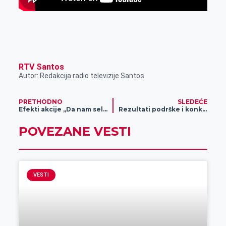
RTV Santos
Autor: Redakcija radio televizije Santos
PRETHODNO
SLEDEĆE
Efekti akcije „Da nam sela budu bliža“
Rezultati podrške i konkursa Pokrajinskog sekretarijata za poljoprivredu
POVEZANE VESTI
VESTI