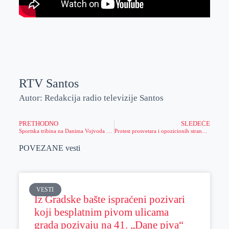
RTV Santos
Autor: Redakcija radio televizije Santos
PRETHODNO
SLEDEĆE
Sportska tribina na Danima Vojvoda Stepe
Protest prosvetara i opozicionih stranaka ispred opštine
POVEZANE vesti
VESTI
Iz Gradske bašte ispraćeni pozivari
koji besplatnim pivom ulicama
grada pozivaju na 41. „Dane piva“