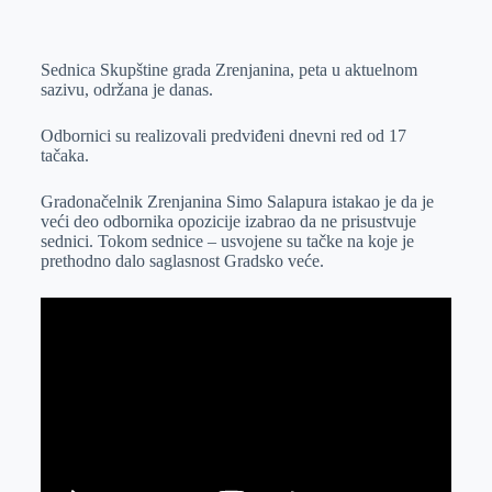
o
n
e
e
a
E
k
g
d
r
t
m
Sednica Skupštine grada Zrenjanina, peta u aktuelnom
e
I
s
a
sazivu, održana je danas.
r
n
A
i
p
l
Odbornici su realizovali predviđeni dnevni red od 17
tačaka.
p
Gradonačelnik Zrenjanina Simo Salapura istakao je da je
veći deo odbornika opozicije izabrao da ne prisustvuje
sednici. Tokom sednice – usvojene su tačke na koje je
prethodno dalo saglasnost Gradsko veće.