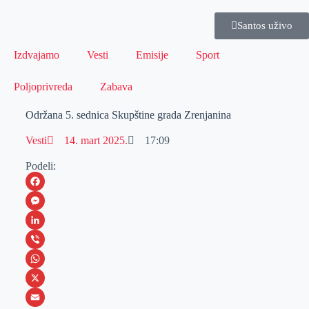
Santos uživo
Izdvajamo
Vesti
Emisije
Sport
Poljoprivreda
Zabava
Održana 5. sednica Skupštine grada Zrenjanina
Vesti
14. mart 2025.
17:09
Podeli:
F
a
M
c
e
L
e
s
i
V
b
s
n
i
W
o
e
k
b
h
X