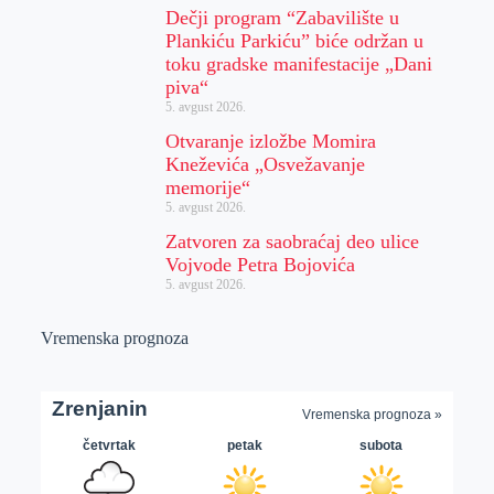
Dečji program “Zabavilište u
Plankiću Parkiću” biće održan u
toku gradske manifestacije „Dani
piva“
5. avgust 2026.
Otvaranje izložbe Momira
Kneževića „Osvežavanje
memorije“
5. avgust 2026.
Zatvoren za saobraćaj deo ulice
Vojvode Petra Bojovića
5. avgust 2026.
Vremenska prognoza