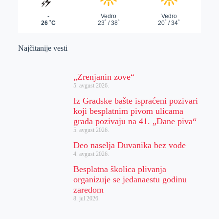
Najčitanije vesti
„Zrenjanin zove“
5. avgust 2026.
Iz Gradske bašte ispraćeni pozivari
koji besplatnim pivom ulicama
grada pozivaju na 41. „Dane piva“
5. avgust 2026.
Deo naselja Duvanika bez vode
4. avgust 2026.
Besplatna školica plivanja
organizuje se jedanaestu godinu
zaredom
8. jul 2026.