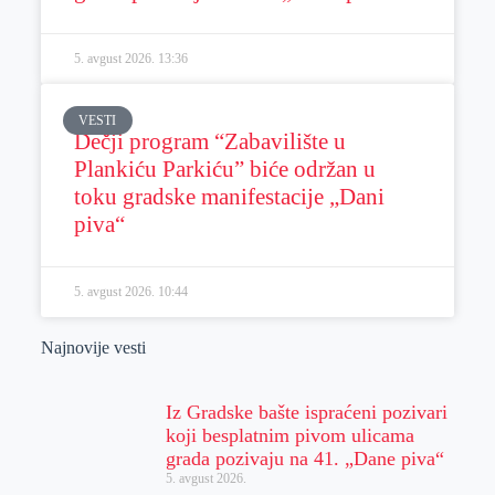
5. avgust 2026.
13:36
VESTI
Dečji program “Zabavilište u
Plankiću Parkiću” biće održan u
toku gradske manifestacije „Dani
piva“
5. avgust 2026.
10:44
Najnovije vesti
Iz Gradske bašte ispraćeni pozivari
koji besplatnim pivom ulicama
grada pozivaju na 41. „Dane piva“
5. avgust 2026.