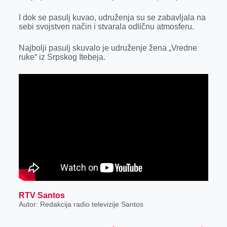
r
I dok se pasulj kuvao, udruženja su se zabavljala na
sebi svojstven način i stvarala odličnu atmosferu.
Najbolji pasulj skuvalo je udruženje žena „Vredne
ruke“ iz Srpskog Itebeja.
RTV Santos
Autor: Redakcija radio televizije Santos