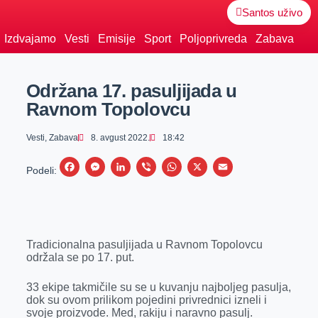
Santos uživo
Izdvajamo
Vesti
Emisije
Sport
Poljoprivreda
Zabava
Održana 17. pasuljijada u
Ravnom Topolovcu
Vesti
,
Zabava
8. avgust 2022.
18:42
F
M
L
V
W
X
E
Podeli:
a
e
i
i
h
m
c
s
n
b
a
a
e
s
k
e
t
i
Tradicionalna pasuljijada u Ravnom Topolovcu
b
e
e
r
s
l
održala se po 17. put.
o
n
d
A
o
g
I
p
33 ekipe takmičile su se u kuvanju najboljeg pasulja,
dok su ovom prilikom pojedini privrednici izneli i
k
e
n
p
svoje proizvode. Med, rakiju i naravno pasulj.