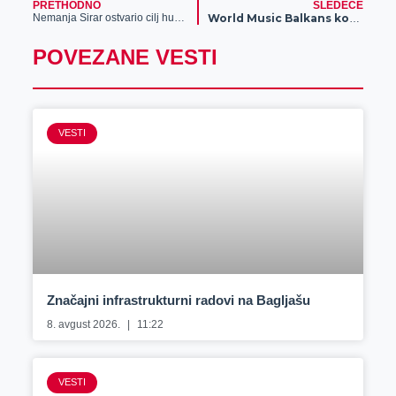
PRETHODNO
SLEDEĆE
Nemanja Sirar ostvario cilj humanitarnim ultramaratonom
World Music Balkans konferencija i showcase premijerno predstavljeni u okviru ovogodišnjeg EXIT festivala
POVEZANE VESTI
VESTI
Značajni infrastrukturni radovi na Bagljašu
8. avgust 2026.
11:22
VESTI