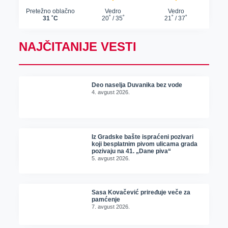
NAJČITANIJE VESTI
Deo naselja Duvanika bez vode
4. avgust 2026.
Iz Gradske bašte ispraćeni pozivari
koji besplatnim pivom ulicama grada
pozivaju na 41. „Dane piva“
5. avgust 2026.
Sasa Kovačević priređuje veče za
pamćenje
7. avgust 2026.