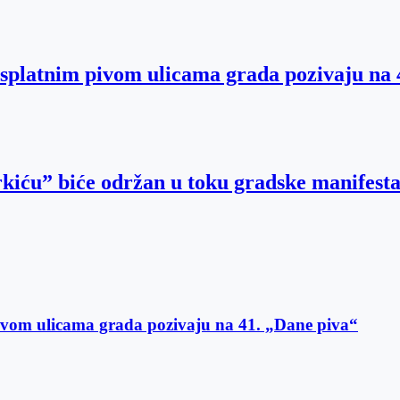
besplatnim pivom ulicama grada pozivaju na
kiću” biće održan u toku gradske manifesta
 pivom ulicama grada pozivaju na 41. „Dane piva“