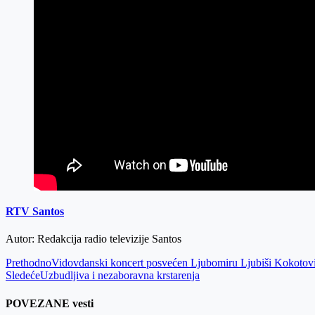
RTV Santos
Autor: Redakcija radio televizije Santos
Prethodno
Vidovdanski koncert posvećen Ljubomiru Ljubiši Kokotovi
Sledeće
Uzbudljiva i nezaboravna krstarenja
POVEZANE vesti