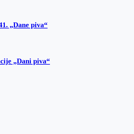
 41. „Dane piva“
cije „Dani piva“