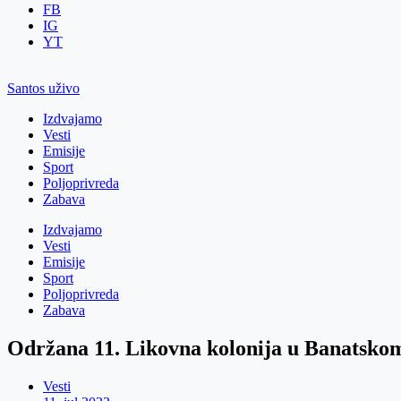
FB
IG
YT
Santos uživo
Izdvajamo
Vesti
Emisije
Sport
Poljoprivreda
Zabava
Izdvajamo
Vesti
Emisije
Sport
Poljoprivreda
Zabava
Održana 11. Likovna kolonija u Banatsko
Vesti