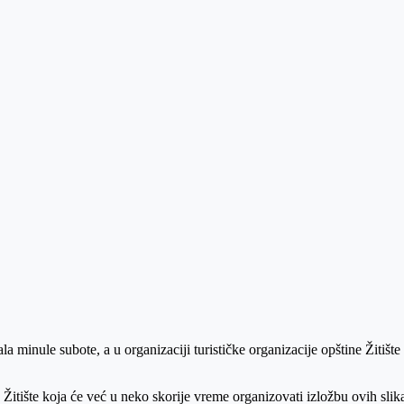
minule subote, a u organizaciji turističke organizacije opštine Žitište 
Žitište koja će već u neko skorije vreme organizovati izložbu ovih slika,