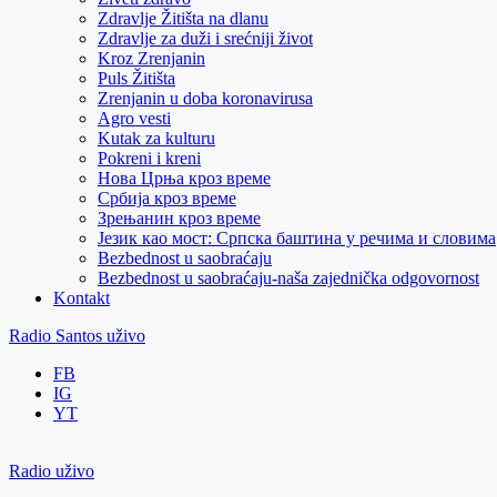
Zdravlje Žitišta na dlanu
Zdravlje za duži i srećniji život
Kroz Zrenjanin
Puls Žitišta
Zrenjanin u doba koronavirusa
Agro vesti
Kutak za kulturu
Pokreni i kreni
Нова Црња кроз време
Србија кроз време
Зрењанин кроз време
Језик као мост: Српска баштина у речима и словима
Bezbednost u saobraćaju
Bezbednost u saobraćaju-naša zajednička odgovornost
Kontakt
Radio Santos uživo
FB
IG
YT
Radio uživo