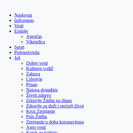
Skip
to
Naslovna
content
Izdvajamo
Vesti
Emisije
Agročas
Vikendica
Sport
Poljoprivreda
Još
Dobre vesti
Kulturni vodič
Zabava
Lifestyle
Posao
Najava događaja
Živeti zdravo
Zdravlje Žitišta na dlanu
Zdravlje za duži i srećniji život
Kroz Zrenjanin
Puls Žitišta
Zrenjanin u doba koronavirusa
Agro vesti
Kutak za kulturu