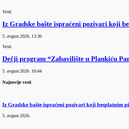
Vesti
Iz Gradske bašte ispraćeni pozivari koji 
5. avgust 2026.
13:36
Vesti
Dečji program “Zabavilište u Plankiću Par
5. avgust 2026.
10:44
Najnovije vesti
Iz Gradske bašte ispraćeni pozivari koji besplatnim
5. avgust 2026.