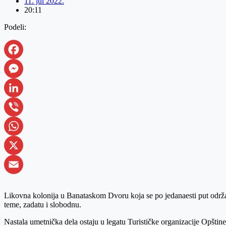
11. jul 2022.
20:11
Podeli:
Facebook
Messenger
LinkedIn
Viber
WhatsApp
X
Email
Likovna kolonija u Banataskom Dvoru koja se po jedanaesti put održala 
teme, zadatu i slobodnu.
Nastala umetnička dela ostaju u legatu Turističke organizacije Opštine 