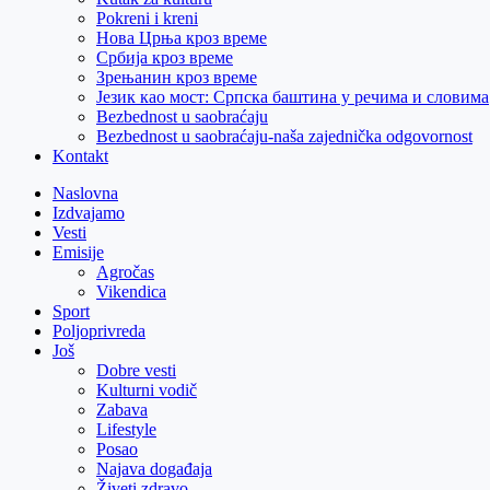
Pokreni i kreni
Нова Црња кроз време
Србија кроз време
Зрењанин кроз време
Језик као мост: Српска баштина у речима и словима
Bezbednost u saobraćaju
Bezbednost u saobraćaju-naša zajednička odgovornost
Kontakt
Naslovna
Izdvajamo
Vesti
Emisije
Agročas
Vikendica
Sport
Poljoprivreda
Još
Dobre vesti
Kulturni vodič
Zabava
Lifestyle
Posao
Najava događaja
Živeti zdravo