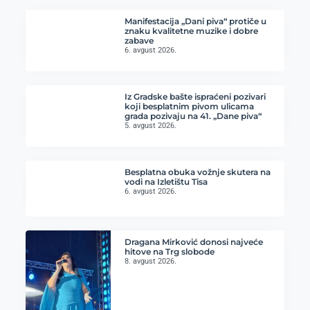
Manifestacija „Dani piva“ protiče u
znaku kvalitetne muzike i dobre
zabave
6. avgust 2026.
Iz Gradske bašte ispraćeni pozivari
koji besplatnim pivom ulicama
grada pozivaju na 41. „Dane piva“
5. avgust 2026.
Besplatna obuka vožnje skutera na
vodi na Izletištu Tisa
6. avgust 2026.
Dragana Mirković donosi najveće
hitove na Trg slobode
8. avgust 2026.