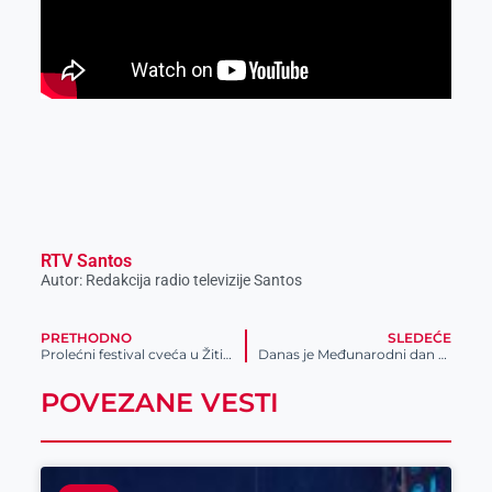
RTV Santos
Autor: Redakcija radio televizije Santos
PRETHODNO
SLEDEĆE
Prolećni festival cveća u Žitištu
Danas je Međunarodni dan babica
POVEZANE VESTI