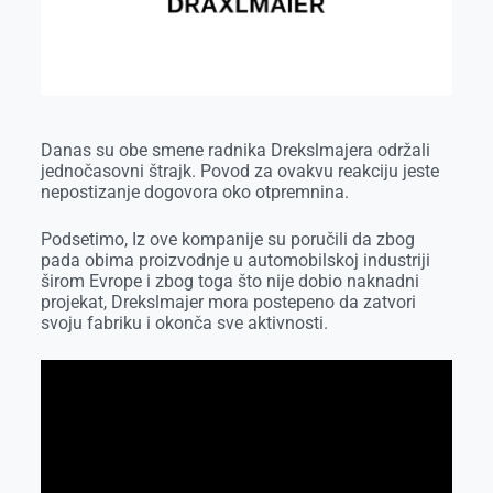
o
g
I
p
k
e
n
p
r
Danas su obe smene radnika Drekslmajera održali
jednočasovni štrajk. Povod za ovakvu reakciju jeste
nepostizanje dogovora oko otpremnina.
Podsetimo, Iz ove kompanije su poručili da zbog
pada obima proizvodnje u automobilskoj industriji
širom Evrope i zbog toga što nije dobio naknadni
projekat, Drekslmajer mora postepeno da zatvori
svoju fabriku i okonča sve aktivnosti.