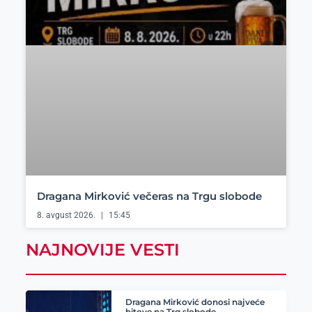
Dragana Mirković večeras na Trgu slobode
8. avgust 2026.
15:45
NAJNOVIJE VESTI
Dragana Mirković donosi najveće
hitove na Trg slobode