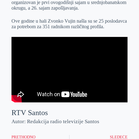
organizovan je prvi ovogodišnji sajam u srednjobanatskom
r
n
A
i
okrugu, a 26. sajam zapošljavanja.
p
l
Ove godine u hali Zvonko Vujin našla su se 25 poslodavca
p
za potrebom za 351 radnikom različitog profila.
RTV Santos
Autor: Redakcija radio televizije Santos
PRETHODNO
SLEDEĆE