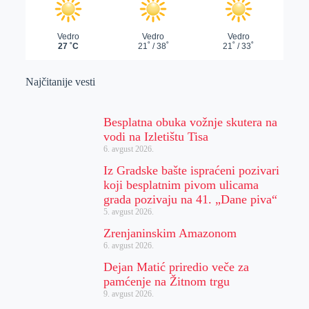
Najčitanije vesti
Besplatna obuka vožnje skutera na
vodi na Izletištu Tisa
6. avgust 2026.
Iz Gradske bašte ispraćeni pozivari
koji besplatnim pivom ulicama
grada pozivaju na 41. „Dane piva“
5. avgust 2026.
Zrenjaninskim Amazonom
6. avgust 2026.
Dejan Matić priredio veče za
pamćenje na Žitnom trgu
9. avgust 2026.