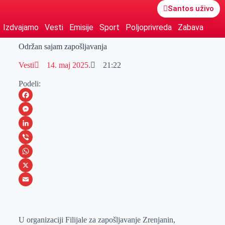
Santos uživo
Izdvajamo
Vesti
Emisije
Sport
Poljoprivreda
Zabava
Održan sajam zapošljavanja
Vesti
14. maj 2025.
21:22
Podeli:
F
a
M
c
e
L
e
s
i
V
b
s
n
i
W
o
e
k
b
h
X
o
n
e
e
a
E
k
g
d
r
t
m
U organizaciji Filijale za zapošljavanje Zrenjanin,
e
I
s
a