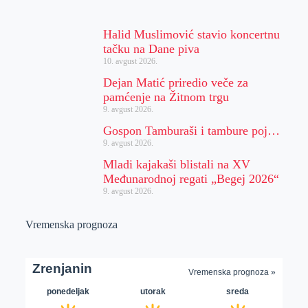
Halid Muslimović stavio koncertnu
tačku na Dane piva
10. avgust 2026.
Dejan Matić priredio veče za
pamćenje na Žitnom trgu
9. avgust 2026.
Gospon Tamburaši i tambure poj…
9. avgust 2026.
Mladi kajakaši blistali na XV
Međunarodnoj regati „Begej 2026“
9. avgust 2026.
Vremenska prognoza