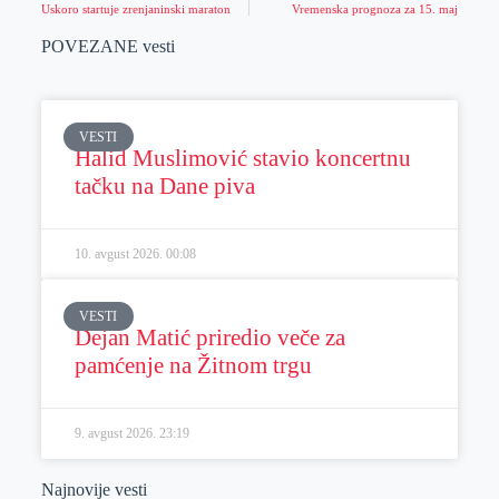
Uskoro startuje zrenjaninski maraton
Vremenska prognoza za 15. maj
POVEZANE vesti
VESTI
Halid Muslimović stavio koncertnu
tačku na Dane piva
10. avgust 2026.
00:08
VESTI
Dejan Matić priredio veče za
pamćenje na Žitnom trgu
9. avgust 2026.
23:19
Najnovije vesti