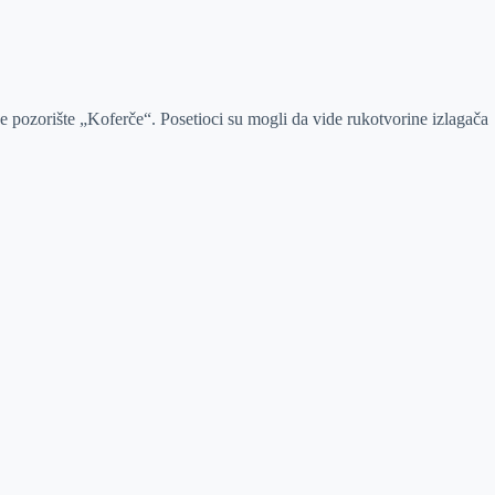
 pozorište „Koferče“. Posetioci su mogli da vide rukotvorine izlagača