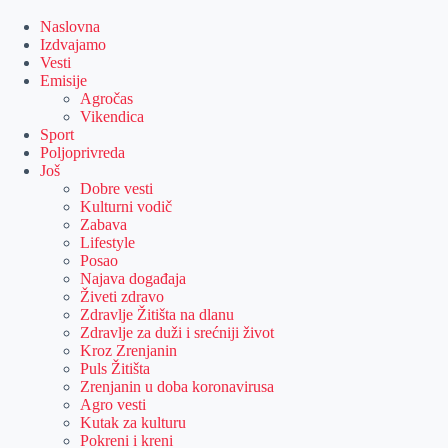
Skip
to
Naslovna
content
Izdvajamo
Vesti
Emisije
Agročas
Vikendica
Sport
Poljoprivreda
Još
Dobre vesti
Kulturni vodič
Zabava
Lifestyle
Posao
Najava događaja
Živeti zdravo
Zdravlje Žitišta na dlanu
Zdravlje za duži i srećniji život
Kroz Zrenjanin
Puls Žitišta
Zrenjanin u doba koronavirusa
Agro vesti
Kutak za kulturu
Pokreni i kreni