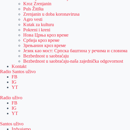
Kroz Zrenjanin
Puls Žitišta
Zrenjanin u doba koronavirusa
Agro vesti
Kutak za kulturu
Pokreni i kreni
Нова Црња кроз време
Србија кроз време
Зрењанин кроз време
Језик као мост: Српска баштина у речима и словима
Bezbednost u saobraćaju
Bezbednost u saobraćaju-naša zajednička odgovornost
Kontakt
Radio Santos uživo
FB
IG
YT
Radio uživo
FB
IG
YT
Santos uživo
Izdvajamo