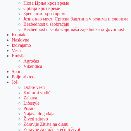
Нова Црња кроз време
Србија кроз време
Зрењанин кроз време
Језик као мост: Српска баштина у речима и словима
Bezbednost u saobraćaju
Bezbednost u saobraćaju-naša zajednička odgovornost
Kontakt
Naslovna
Izdvajamo
Vesti
Emisije
Agročas
Vikendica
Sport
Poljoprivreda
Još
Dobre vesti
Kulturni vodič
Zabava
Lifestyle
Posao
Najava događaja
Živeti zdravo
Zdravlje Žitišta na dlanu
Zdravlje za duži i srećniji život