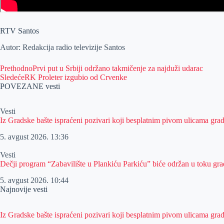
RTV Santos
Autor: Redakcija radio televizije Santos
Prethodno
Prvi put u Srbiji održano takmičenje za najduži udarac
Sledeće
RK Proleter izgubio od Crvenke
POVEZANE vesti
Vesti
Iz Gradske bašte ispraćeni pozivari koji besplatnim pivom ulicama gra
5. avgust 2026.
13:36
Vesti
Dečji program “Zabavilište u Plankiću Parkiću” biće održan u toku gra
5. avgust 2026.
10:44
Najnovije vesti
Iz Gradske bašte ispraćeni pozivari koji besplatnim pivom ulicama gra