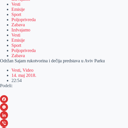
Vesti
Emisije
Sport
Poljoprivreda
Zabava
Izdvajamo
Vesti
Emisije
Sport
Poljoprivreda
Zabava
Održan Sajam rukotvorina i dečija predstava u Aviv Parku
Vesti
,
Video
14. maj 2018.
22:54
Podeli:
F
a
M
c
e
L