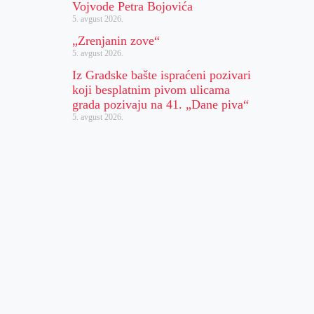
Vojvode Petra Bojovića
5. avgust 2026.
„Zrenjanin zove“
5. avgust 2026.
Iz Gradske bašte ispraćeni pozivari
koji besplatnim pivom ulicama
grada pozivaju na 41. „Dane piva“
5. avgust 2026.