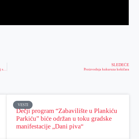
SLEDEĆE
Uništavanje uljane repice zbog lošeg potencijala i korišćenje iste parcele za uzgoj suncokreta
Proizvodnja kukuruza kokičara
VESTI
Dečji program “Zabavilište u Plankiću
Parkiću” biće održan u toku gradske
manifestacije „Dani piva“