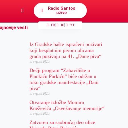
Radio Santos
uživo
FB
IG
YT
ajnovije vesti
Iz Gradske bašte ispraćeni pozivari
koji besplatnim pivom ulicama
grada pozivaju na 41. „Dane piva“
5. avgust 2026.
Dečji program “Zabavilište u
Plankiću Parkiću” biće održan u
toku gradske manifestacije „Dani
piva“
5. avgust 2026.
Otvaranje izložbe Momira
Kneževića „Osvežavanje memorije“
5. avgust 2026.
Zatvoren za saobraćaj deo ulice