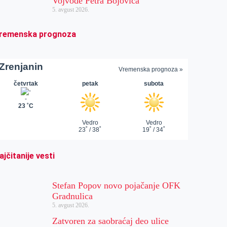
Vojvode Petra Bojovića
5. avgust 2026.
remenska prognoza
ajčitanije vesti
Stefan Popov novo pojačanje OFK
Gradnulica
5. avgust 2026.
Zatvoren za saobraćaj deo ulice