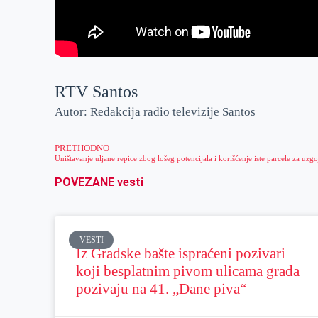
RTV Santos
Autor: Redakcija radio televizije Santos
PRETHODNO
POVEZANE vesti
VESTI
Iz Gradske bašte ispraćeni pozivari
koji besplatnim pivom ulicama grada
pozivaju na 41. „Dane piva“