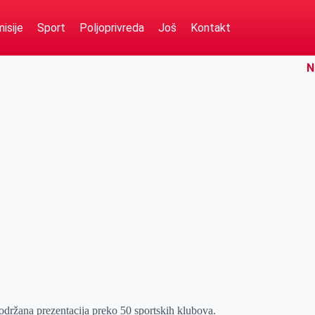
isije
Sport
Poljoprivreda
Još
Kontakt
N
održana prezentacija preko 50 sportskih klubova.