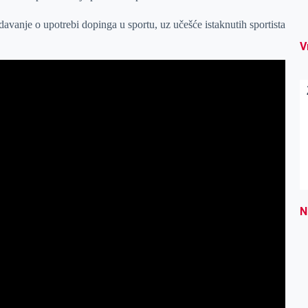
davanje o upotrebi dopinga u sportu, uz učešće istaknutih sportista
V
N