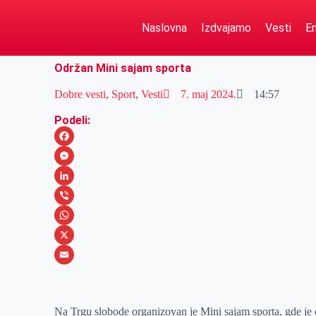
Naslovna
Izdvajamo
Vesti
Em
Održan Mini sajam sporta
Dobre vesti
,
Sport
,
Vesti
7. maj 2024.
14:57
Podeli:
F
a
M
c
e
L
e
s
i
V
b
s
n
i
W
o
e
k
b
h
X
o
n
e
e
a
E
k
g
d
r
t
m
Na Trgu slobode organizovan je Mini sajam sporta, gde je 
e
I
s
a