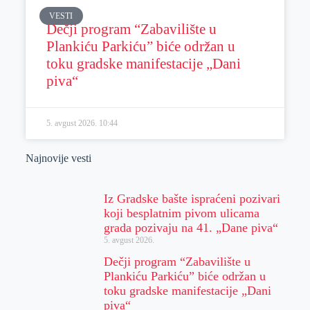
VESTI
Dečji program “Zabavilište u
Plankiću Parkiću” biće održan u
toku gradske manifestacije „Dani
piva“
5. avgust 2026.
10:44
Najnovije vesti
Iz Gradske bašte ispraćeni pozivari
koji besplatnim pivom ulicama
grada pozivaju na 41. „Dane piva“
5. avgust 2026.
Dečji program “Zabavilište u
Plankiću Parkiću” biće održan u
toku gradske manifestacije „Dani
piva“