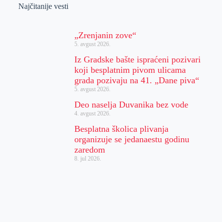
Najčitanije vesti
„Zrenjanin zove“
5. avgust 2026.
Iz Gradske bašte ispraćeni pozivari
koji besplatnim pivom ulicama
grada pozivaju na 41. „Dane piva“
5. avgust 2026.
Deo naselja Duvanika bez vode
4. avgust 2026.
Besplatna školica plivanja
organizuje se jedanaestu godinu
zaredom
8. jul 2026.