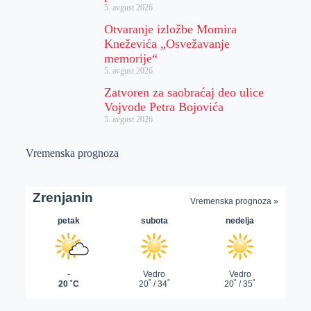
5. avgust 2026.
Otvaranje izložbe Momira
Kneževića „Osvežavanje
memorije“
5. avgust 2026.
Zatvoren za saobraćaj deo ulice
Vojvode Petra Bojovića
5. avgust 2026.
Vremenska prognoza