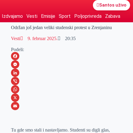
Santos uživo
Izdvajamo
Vesti
Emisije
Sport
Poljoprivreda
Zabava
Održan još jedan veliki studenski protest u Zrenjaninu
Vesti
9. februar 2025.
20:35
Podeli:
F
a
M
c
e
L
e
s
i
V
b
s
n
i
W
o
e
k
b
h
X
o
n
e
e
a
E
k
g
d
r
t
m
Tu gde smo stali i nastavljamo. Studenti su digli glas,
e
I
s
a