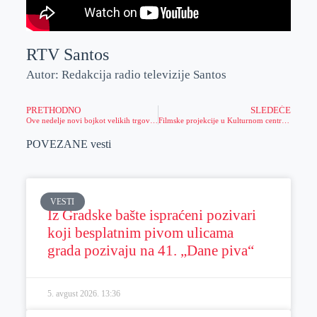
RTV Santos
Autor: Redakcija radio televizije Santos
PRETHODNO
SLEDEĆE
Ove nedelje novi bojkot velikih trgovinskih lanaca
Filmske projekcije u Kulturnom centru Zrenjanina
POVEZANE vesti
VESTI
Iz Gradske bašte ispraćeni pozivari
koji besplatnim pivom ulicama
grada pozivaju na 41. „Dane piva“
5. avgust 2026.
13:36