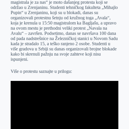
magistrala je za nas“ je moto dašanjeg protesta koji se
r
n
A
i
održao u Zrenjaninu. Studenti tehničkog fakulteta „Mihajlo
Pupin“ u Zrenjaninu, koji su u blokadi, danas su
p
l
organizovali protestnu šetnju od kružnog toga „Avala“,
p
koja je krenula u 15:50 magistralom ka Bagljašu, a upravo
na ovom mestu je prethodni veliki protest „Navala na
Avalu“ – završen. Podsetimo, danas se navršava 100 dana
od pada nadstrešnice na Železničkoj stanici u Novom Sadu
kada je stradalo 15, a teško ranjeno 2 osobe. Studenti u
više gradova u Srbiji su danas organizovali brojne blokade
kako bi skrenuli pažnju na svoje zahteve koji nisu
ispunjeni.
Više o protestu saznajte u prilogu: