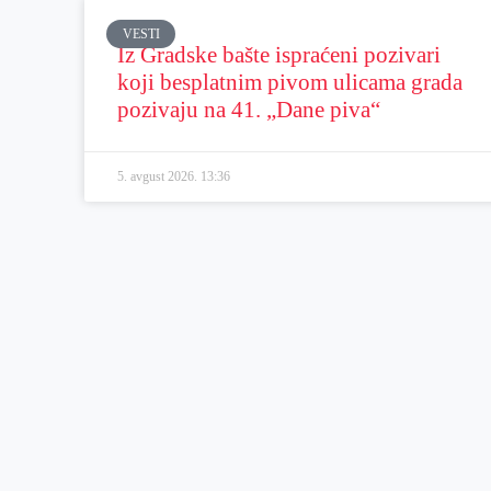
VESTI
Iz Gradske bašte ispraćeni pozivari
koji besplatnim pivom ulicama grada
pozivaju na 41. „Dane piva“
5. avgust 2026.
13:36