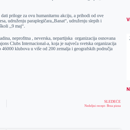
i dati priloge za ovu humanitarnu akciju, a prihodi od ove
V
esa, udruženju paraplegičara,,Banat“, udruženju slepih i
koli ,,9 maj“.
adina, neprofitna , neverska, nepartijska organizacija osnovana
ons Clubs Internacional-a, koja je najveća svetska organizacija
no 46000 klubova u više od 200 zemalja i geografskih područja
N
SLEDEĆE
Nedeljni recept- Brza pizza