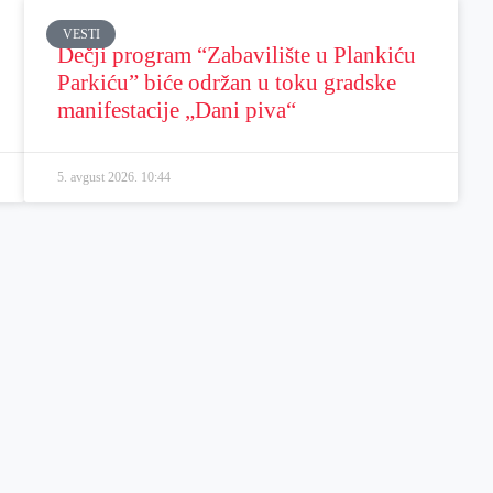
VESTI
Dečji program “Zabavilište u Plankiću
Parkiću” biće održan u toku gradske
manifestacije „Dani piva“
5. avgust 2026.
10:44