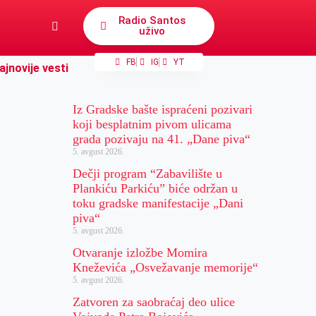
Radio Santos
uživo
FB
IG
YT
ajnovije vesti
Iz Gradske bašte ispraćeni pozivari
koji besplatnim pivom ulicama
grada pozivaju na 41. „Dane piva“
5. avgust 2026.
Dečji program “Zabavilište u
Plankiću Parkiću” biće održan u
toku gradske manifestacije „Dani
piva“
5. avgust 2026.
Otvaranje izložbe Momira
Kneževića „Osvežavanje memorije“
5. avgust 2026.
Zatvoren za saobraćaj deo ulice