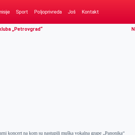
isije
Sport
Poljoprivreda
Još
Kontakt
 kluba „Petrovgrad“
N
arni koncert na kom su nastupili muška vokalna grape „Panonika“