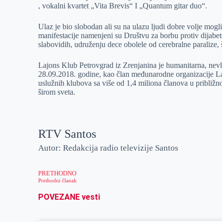
, vokalni kvartet „Vita Brevis“ I „Quantum gitar duo“.
r
n
A
i
p
l
Ulaz je bio slobodan ali su na ulazu ljudi dobre volje mogl
manifestacije namenjeni su Društvu za borbu protiv dijabet
p
slabovidih, udruženju dece obolele od cerebralne paralize, š
Lajons Klub Petrovgrad iz Zrenjanina je humanitarna, nevl
28.09.2018. godine, kao član međunarodne organizacije Laj
uslužnih klubova sa više od 1,4 miliona članova u približ
širom sveta.
RTV Santos
Autor: Redakcija radio televizije Santos
PRETHODNO
Prethodni članak
POVEZANE vesti