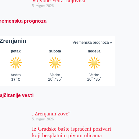
Vojvode Petra Bojovića
5. avgust 2026.
remenska prognoza
ajčitanije vesti
„Zrenjanin zove“
5. avgust 2026.
Iz Gradske bašte ispraćeni pozivari
koji besplatnim pivom ulicama