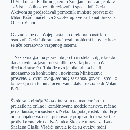
U Velikoj sali Kulturnog centra Zrenjanin održan je aktiv
e
I
s
a
145 banatskih osnovnih redovnih i specijalnih škola.
r
n
A
i
Aktivom su predsedavali pomoćnik ministra prosvete dr
Milan Pašić i načelnica Školske uprave za Banat Snežana
p
l
Oluški Vlačić.
p
Glavne teme današnjeg sastanka direktora banatskih
osnovnih škola bile su aktuelnosti, problemi i novine koje
se tiču obrazovno-vaspitnog sistema.
– Nastavna godina je krenula po tri modela i cilj je bio da
danas ovde razjasnimo sve dileme sa kojima se naši
direktori susreću. Takođe ovo je bila prilika i da ih
upoznamo sa konkursima i novinama Ministarstva
prosvete. U oviru ovog, sedmog sastanka, govorili smo i o
tomesečju i sistemima ocenjivanja đaka- rekao je dr Milan
Pašić.
Škole sa područja Vojvodine su u najmanjem broju
prelazile na online i kombinovane modele nastave, rečeno
je na današnjem sastanku. Nekoliko puta je istaknuto da je
od krucijalne važnosti poštovanje propisanih mera zaštite
protiv korona virusa. Načelnica Školske uprave za Banat,
Snežana Oluški Vlačić, navela je da su ovakvi radni