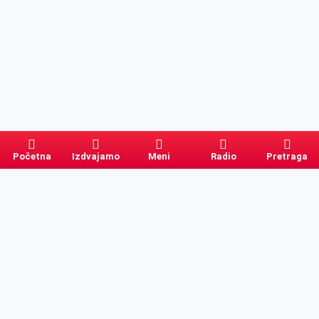
Početna
Izdvajamo
Meni
Radio
Pretraga
Pretraga
Kategorije
Ostalo