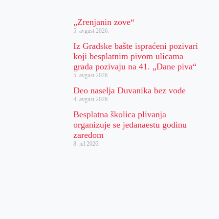
„Zrenjanin zove“
5. avgust 2026.
Iz Gradske bašte ispraćeni pozivari
koji besplatnim pivom ulicama
grada pozivaju na 41. „Dane piva“
5. avgust 2026.
Deo naselja Duvanika bez vode
4. avgust 2026.
Besplatna školica plivanja
organizuje se jedanaestu godinu
zaredom
8. jul 2026.