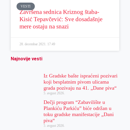
VESTI
Završena sednica Kriznog štaba-
Kisić Tepavčević: Sve dosadašnje
mere ostaju na snazi
28. decembar 2021.
17:49
Najnovije vesti
Iz Gradske bašte ispraćeni pozivari
koji besplatnim pivom ulicama
grada pozivaju na 41. „Dane piva“
5. avgust 2026.
Dečji program “Zabavilište u
Plankiću Parkiću” biće održan u
toku gradske manifestacije „Dani
piva“
5. avgust 2026.