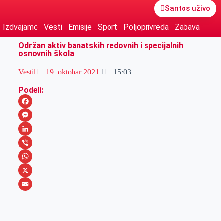
Santos uživo
Izdvajamo
Vesti
Emisije
Sport
Poljoprivreda
Zabava
Održan aktiv banatskih redovnih i specijalnih
osnovnih škola
Vesti
19. oktobar 2021.
15:03
Podeli:
F
a
M
c
e
L
e
s
i
V
b
s
n
i
W
o
e
k
b
h
X
o
n
e
e
a
E
k
g
d
r
t
m