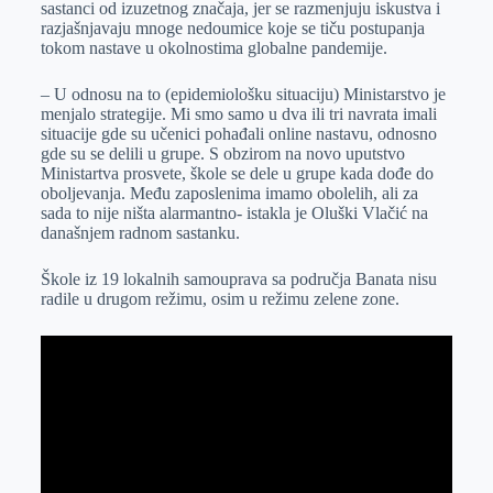
sastanci od izuzetnog značaja, jer se razmenjuju iskustva i
razjašnjavaju mnoge nedoumice koje se tiču postupanja
tokom nastave u okolnostima globalne pandemije.
– U odnosu na to (epidemiološku situaciju) Ministarstvo je
menjalo strategije. Mi smo samo u dva ili tri navrata imali
situacije gde su učenici pohađali online nastavu, odnosno
gde su se delili u grupe. S obzirom na novo uputstvo
Ministartva prosvete, škole se dele u grupe kada dođe do
oboljevanja. Među zaposlenima imamo obolelih, ali za
sada to nije ništa alarmantno- istakla je Oluški Vlačić na
današnjem radnom sastanku.
Škole iz 19 lokalnih samouprava sa područja Banata nisu
radile u drugom režimu, osim u režimu zelene zone.