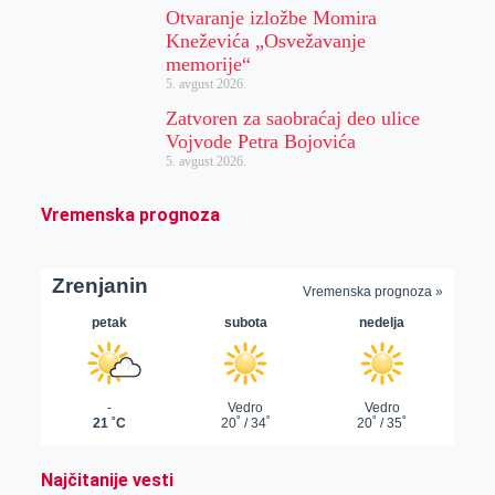
Otvaranje izložbe Momira
Kneževića „Osvežavanje
memorije“
5. avgust 2026.
Zatvoren za saobraćaj deo ulice
Vojvode Petra Bojovića
5. avgust 2026.
Vremenska prognoza
Najčitanije vesti