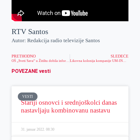
RTV Santos
Autor: Redakcija radio televizije Santos
PRETHODNO
SLEDEĆE
OŠ „Sveti Sava“ u Žitištu dobila informatičke kabinete
Likovna kolonija kompanije UM-ING: Prikupljen novac odlazi u humanitarne svrhe
POVEZANE vesti
VESTI
Stariji osnovci i srednjoškolci danas
nastavljaju kombinovanu nastavu
31. januar 2022.
08:30