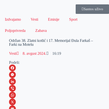
Santos uživo
Izdvajamo
Vesti
Emisije
Sport
Poljoprivreda
Zabava
Održan 38. Zlatni kotlić i 17. Memorijal Đula Farkaš –
Farki na Motelu
Vesti
8. avgust 2024.
16:19
Podeli:
F
a
M
c
e
L
e
s
i
V
b
s
n
i
W
o
e
k
b
h
X