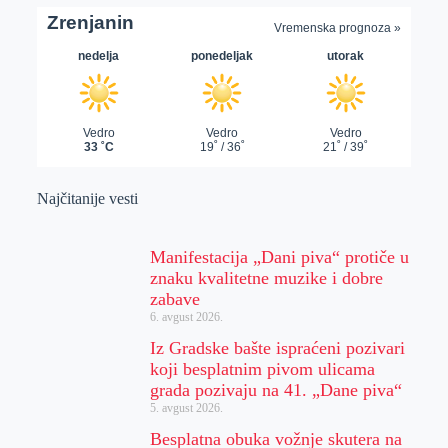
Najčitanije vesti
Manifestacija „Dani piva“ protiče u
znaku kvalitetne muzike i dobre
zabave
6. avgust 2026.
Iz Gradske bašte ispraćeni pozivari
koji besplatnim pivom ulicama
grada pozivaju na 41. „Dane piva“
5. avgust 2026.
Besplatna obuka vožnje skutera na