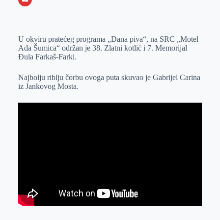
o
n
e
e
a
E
k
g
d
r
t
m
U okviru pratećeg programa „Dana piva“, na SRC „Motel
e
I
s
a
Ada Šumica“ održan je 38. Zlatni kotlić i 7. Memorijal
r
n
A
i
Đula Farkaš-Farki.
p
l
Najbolju riblju čorbu ovoga puta skuvao je Gabrijel Carina
p
iz Jankovog Mosta.