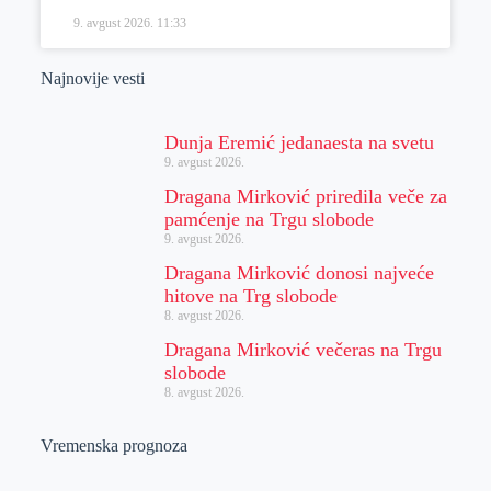
9. avgust 2026.
11:33
Najnovije vesti
Dunja Eremić jedanaesta na svetu
9. avgust 2026.
Dragana Mirković priredila veče za
pamćenje na Trgu slobode
9. avgust 2026.
Dragana Mirković donosi najveće
hitove na Trg slobode
8. avgust 2026.
Dragana Mirković večeras na Trgu
slobode
8. avgust 2026.
Vremenska prognoza