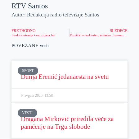
RTV Santos
Autor: Redakcija radio televizije Santos
PRETHODNO
SLEDEĆE
Funkcionisanje i rad pijaca leti
Muzički rolerkoster, košarka i humanitarna akcija- Treći dan Dana piva na na Žitnom trgu
POVEZANE vesti
SPORT
Dunja Eremić jedanaesta na svetu
9. avgust 2026.
13:58
VESTI
Dragana Mirković priredila veče za
pamćenje na Trgu slobode