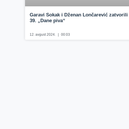
Garavi Sokak i Dženan Lončarević zatvorili
39. „Dane piva“
12. avgust 2024.
00:03