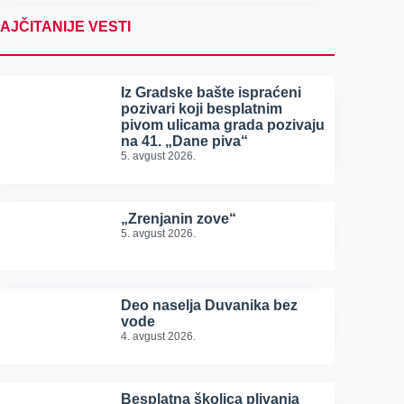
AJČITANIJE VESTI
Iz Gradske bašte ispraćeni
pozivari koji besplatnim
pivom ulicama grada pozivaju
na 41. „Dane piva“
5. avgust 2026.
„Zrenjanin zove“
5. avgust 2026.
Deo naselja Duvanika bez
vode
4. avgust 2026.
Besplatna školica plivanja