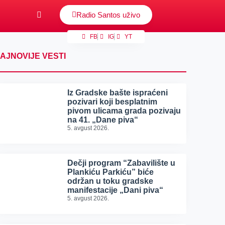
Radio Santos uživo
FB
IG
YT
AJNOVIJE VESTI
Iz Gradske bašte ispraćeni
pozivari koji besplatnim
pivom ulicama grada pozivaju
na 41. „Dane piva“
5. avgust 2026.
Dečji program “Zabavilište u
Plankiću Parkiću” biće
održan u toku gradske
manifestacije „Dani piva“
5. avgust 2026.