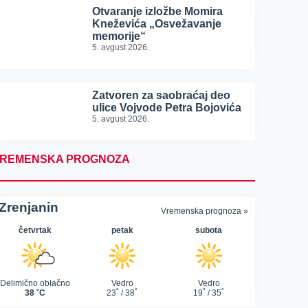
Otvaranje izložbe Momira
Kneževića „Osvežavanje
memorije“
5. avgust 2026.
Zatvoren za saobraćaj deo
ulice Vojvode Petra Bojovića
5. avgust 2026.
REMENSKA PROGNOZA