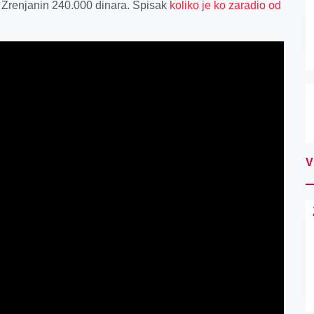
ve Zrenjanin 240.000 dinara. Spisak
koliko je ko zaradio od
V