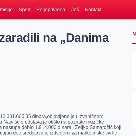
misije
Sport
Poljoprivreda
Još
Kontakt
zaradili na „Danima
N
u 13.331.665,35 dinara,objavljeno je u zvaničnom
a Najviše sredstava je otišlo na poznate muzičke
ta nastupa dobio 1.914.000 dinara i Željko Samardžić koji
ačajan deo sredstava je izdvojen i za marketinške svrhe,i