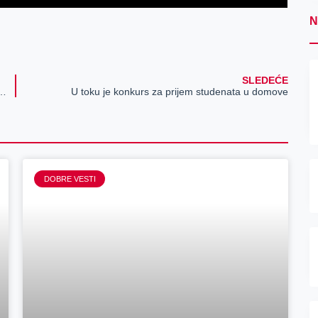
N
SLEDEĆE
anina onemogućavala građanima prolaz (foto)
U toku je konkurs za prijem studenata u domove
DOBRE VESTI