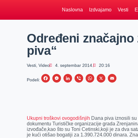
Naslovna
Izdvajamo
Vesti
E
Određeni značajno 
piva“
Vesti
,
Video
4. septembar 2014.
20:16
F
M
L
V
W
X
E
Podeli:
a
e
i
i
h
m
c
s
n
b
a
a
e
s
k
e
t
i
b
e
e
r
s
l
Ukupni troškovi ovogodišnjih
Dana piva iznosili s
o
n
d
A
dokumentu Turističke organizacije grada Zrenjanin
izvođače,kao što su Toni Cetinski,koji je za dva sa
o
g
I
p
je kući otišao bogatiji za 1.390.724.000 dinara. Zn