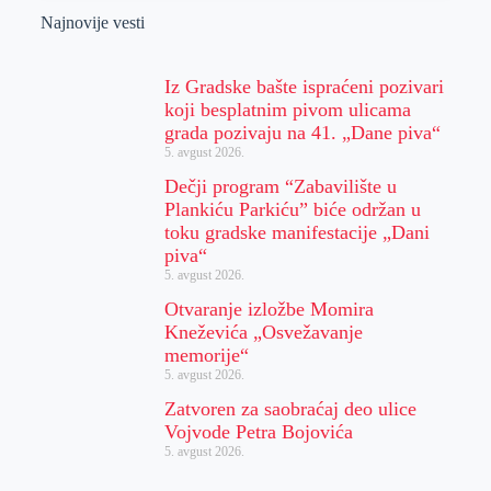
Najnovije vesti
Iz Gradske bašte ispraćeni pozivari
koji besplatnim pivom ulicama
grada pozivaju na 41. „Dane piva“
5. avgust 2026.
Dečji program “Zabavilište u
Plankiću Parkiću” biće održan u
toku gradske manifestacije „Dani
piva“
5. avgust 2026.
Otvaranje izložbe Momira
Kneževića „Osvežavanje
memorije“
5. avgust 2026.
Zatvoren za saobraćaj deo ulice
Vojvode Petra Bojovića
5. avgust 2026.