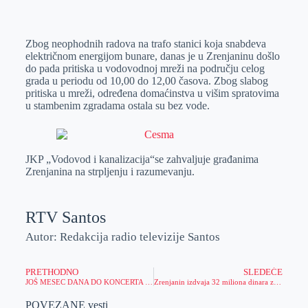
o
n
e
e
a
E
k
g
d
r
t
m
Zbog neophodnih radova na trafo stanici koja snabdeva
e
I
s
a
električnom energijom bunare, danas je u Zrenjaninu došlo
r
n
A
i
do pada pritiska u vodovodnoj mreži na području celog
grada u periodu od 10,00 do 12,00 časova. Zbog slabog
p
l
pritiska u mreži, određena domaćinstva u višim spratovima
p
u stambenim zgradama ostala su bez vode.
JKP „Vodovod i kanalizacija“se zahvaljuje građanima
Zrenjanina na strpljenju i razumevanju.
RTV Santos
Autor: Redakcija radio televizije Santos
PRETHODNO
SLEDEĆE
JOŠ MESEC DANA DO KONCERTA ZDRAVKA ČOLIĆA U NOVOM SADU !
Zrenjanin izdvaja 32 miliona dinara za realizaciju ideja građana!
POVEZANE vesti