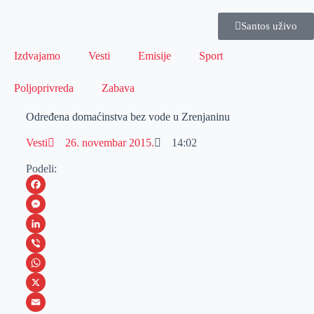
Santos uživo
Izdvajamo
Vesti
Emisije
Sport
Poljoprivreda
Zabava
Određena domaćinstva bez vode u Zrenjaninu
Vesti
26. novembar 2015.
14:02
Podeli:
F
a
M
c
e
L
e
s
i
V
b
s
n
i
W
o
e
k
b
h
X