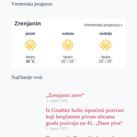
Vremenska prognoza
Najčitanije vesti
„Zrenjanin zove“
5. avgust 2026.
Iz Gradske bašte ispraćeni pozivari
koji besplatnim pivom ulicama
grada pozivaju na 41. „Dane piva“
5. avgust 2026.