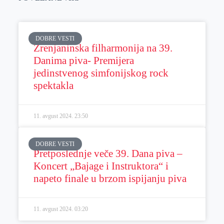
DOBRE VESTI
Zrenjaninska filharmonija na 39.
Danima piva- Premijera
jedinstvenog simfonijskog rock
spektakla
11. avgust 2024.
23:50
DOBRE VESTI
Pretposlednje veče 39. Dana piva –
Koncert „Bajage i Instruktora“ i
napeto finale u brzom ispijanju piva
11. avgust 2024.
03:20