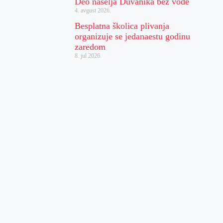
Deo naselja Duvanika bez vode
4. avgust 2026.
Besplatna školica plivanja
organizuje se jedanaestu godinu
zaredom
8. jul 2026.