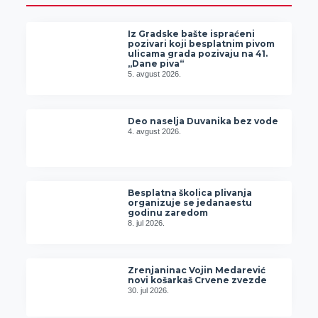
Iz Gradske bašte ispraćeni
pozivari koji besplatnim pivom
ulicama grada pozivaju na 41.
„Dane piva“
5. avgust 2026.
Deo naselja Duvanika bez vode
4. avgust 2026.
Besplatna školica plivanja
organizuje se jedanaestu
godinu zaredom
8. jul 2026.
Zrenjaninac Vojin Medarević
novi košarkaš Crvene zvezde
30. jul 2026.