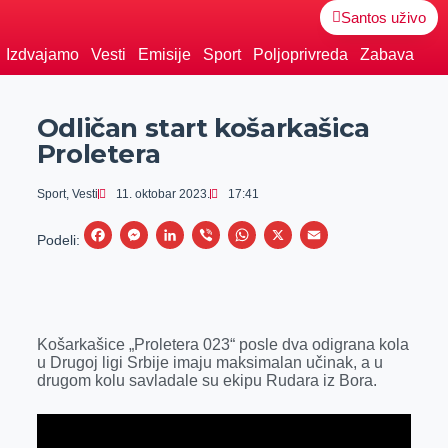
Santos uživo
Izdvajamo
Vesti
Emisije
Sport
Poljoprivreda
Zabava
Odličan start košarkašica
Proletera
Sport
,
Vesti
11. oktobar 2023.
17:41
F
M
L
V
W
X
E
Podeli:
a
e
i
i
h
m
c
s
n
b
a
a
e
s
k
e
t
i
Košarkašice „Proletera 023“ posle dva odigrana kola
b
e
e
r
s
l
u Drugoj ligi Srbije imaju maksimalan učinak, a u
o
n
d
A
drugom kolu savladale su ekipu Rudara iz Bora.
o
g
I
p
k
e
n
p