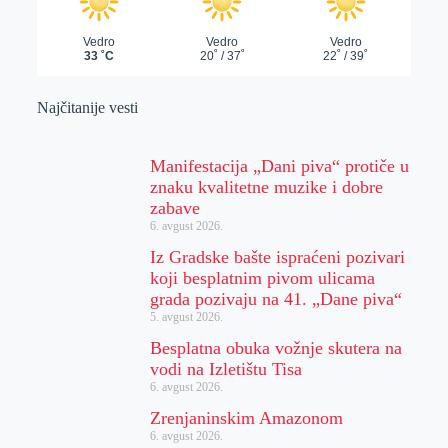
Najčitanije vesti
Manifestacija „Dani piva“ protiče u
znaku kvalitetne muzike i dobre
zabave
6. avgust 2026.
Iz Gradske bašte ispraćeni pozivari
koji besplatnim pivom ulicama
grada pozivaju na 41. „Dane piva“
5. avgust 2026.
Besplatna obuka vožnje skutera na
vodi na Izletištu Tisa
6. avgust 2026.
Zrenjaninskim Amazonom
6. avgust 2026.