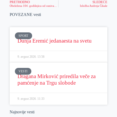
PRETHODNO
SLEDEĆE
Obeležena 104. godišnjica od osnivanja Prvog srpskog Narodnog odbora
Izložba Andreja Čikale
POVEZANE vesti
SPORT
Dunja Eremić jedanaesta na svetu
9. avgust 2026.
13:58
VESTI
Dragana Mirković priredila veče za
pamćenje na Trgu slobode
9. avgust 2026.
11:33
Najnovije vesti