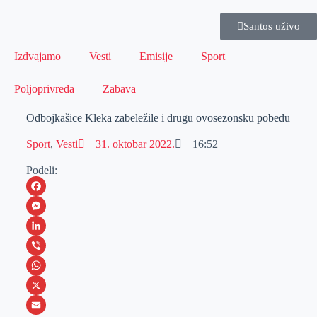
Santos uživo
Izdvajamo
Vesti
Emisije
Sport
Poljoprivreda
Zabava
Odbojkašice Kleka zabeležile i drugu ovosezonsku pobedu
Sport
,
Vesti
31. oktobar 2022.
16:52
Podeli:
F
a
M
c
e
L
e
s
i
V
b
s
n
i
W
o
e
k
b
h
X