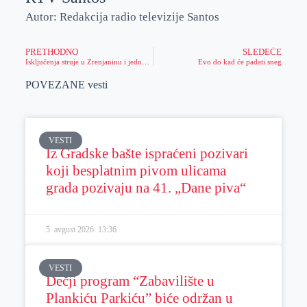
Autor: Redakcija radio televizije Santos
PRETHODNO
SLEDEĆE
Isključenja struje u Zrenjaninu i jednom selu
Evo do kad će padati sneg
POVEZANE vesti
VESTI
Iz Gradske bašte ispraćeni pozivari
koji besplatnim pivom ulicama
grada pozivaju na 41. „Dane piva“
5. avgust 2026.
13:36
VESTI
Dečji program “Zabavilište u
Plankiću Parkiću” biće održan u