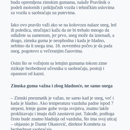
budu opremljena zimskim gumama, nalaže Pravilnik o
r
n
A
i
podeli motornih i priključnih vozila i tehničkim uslovima
za vozila u saobraćaju na putevima.
p
l
p
Iako ovo pravilo važi ako se na kolovozu nalaze sneg, led
ili poledica, stručnjaci kažu da ne bi trebalo mnogo da
odlažete sa zamenom, jer prvo, sneg može da iznenadi, a
drugo, zimska guma je neophodna i kada je hladno,
nebitno da li snega ima. 18. novembra počeo je da pada
sneg, pogotovo u večeranjim časovima.
Osim što se vožnjom sa letnjim gumama tokom zime
rizikuje bezbednost učesnika u saobraćaju, postoji i
opasnost od kazni.
Zimska guma važna i zbog hladnoće, ne samo snega
– Zimski pneumatik je važan, ne samo kad je sneg, već i
kada je hladno. Ako temperatura vazduha padne ispod 7
stepeni, letnje gume gube svoja svojstva, znatno lakše
proklizavaju i imaju duži zaustavni put. Takođe, podloga
često bude znatno hladnija od vazduha, što ima svoj uticaj
– objasnio je Damir Okanović, direktor Komiteta za
bezbednost saobraćaja.