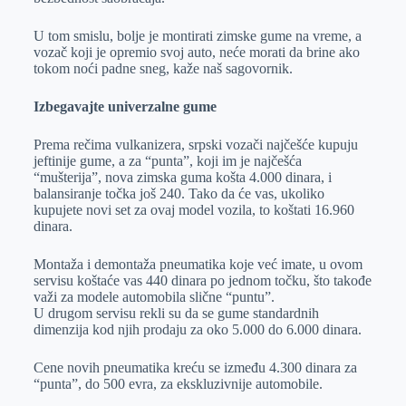
U tom smislu, bolje je montirati zimske gume na vreme, a
vozač koji je opremio svoj auto, neće morati da brine ako
tokom noći padne sneg, kaže naš sagovornik.
Izbegavajte univerzalne gume
Prema rečima vulkanizera, srpski vozači najčešće kupuju
jeftinije gume, a za “punta”, koji im je najčešća
“mušterija”, nova zimska guma košta 4.000 dinara, i
balansiranje točka još 240. Tako da će vas, ukoliko
kupujete novi set za ovaj model vozila, to koštati 16.960
dinara.
Montaža i demontaža pneumatika koje već imate, u ovom
servisu koštaće vas 440 dinara po jednom točku, što takođe
važi za modele automobila slične “puntu”.
U drugom servisu rekli su da se gume standardnih
dimenzija kod njih prodaju za oko 5.000 do 6.000 dinara.
Cene novih pneumatika kreću se između 4.300 dinara za
“punta”, do 500 evra, za ekskluzivnije automobile.