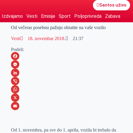
Santos uživo
Izdvajamo
Vesti
Emisije
Sport
Poljoprivreda
Zabava
Od večeras posebnu pažnju obratite na vaše vozilo
Vesti
18. novembar 2018.
21:37
Podeli:
F
a
M
c
e
L
e
s
i
V
b
s
n
i
W
o
e
k
b
h
X
o
n
e
e
a
E
k
g
d
r
t
m
Od 1. novembra, pa sve do 1. aprila, vozila bi trebalo da
e
I
s
a