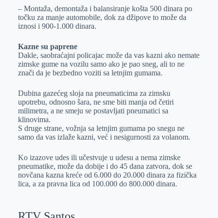
– Montaža, demontaža i balansiranje košta 500 dinara po
točku za manje automobile, dok za džipove to može da
iznosi i 900-1.000 dinara.
Kazne su paprene
Dakle, saobraćajni policajac može da vas kazni ako nemate
zimske gume na vozilu samo ako je pao sneg, ali to ne
znači da je bezbedno voziti sa letnjim gumama.
Dubina gazećeg sloja na pneumaticima za zimsku
upotrebu, odnosno šara, ne sme biti manja od četiri
milimetra, a ne smeju se postavljati pneumatici sa
klinovima.
S druge strane, vožnja sa letnjim gumama po snegu ne
samo da vas izlaže kazni, već i nesigurnosti za volanom.
Ko izazove udes ili učestvuje u udesu a nema zimske
pneumatike, može da dobije i do 45 dana zatvora, dok se
novčana kazna kreće od 6.000 do 20.000 dinara za fizička
lica, a za pravna lica od 100.000 do 800.000 dinara.
RTV Santos