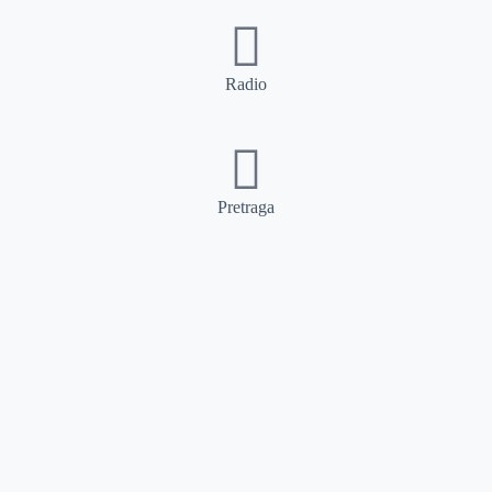
Radio
Pretraga
Pretraga
Kategorije
Ostalo
Naslovna