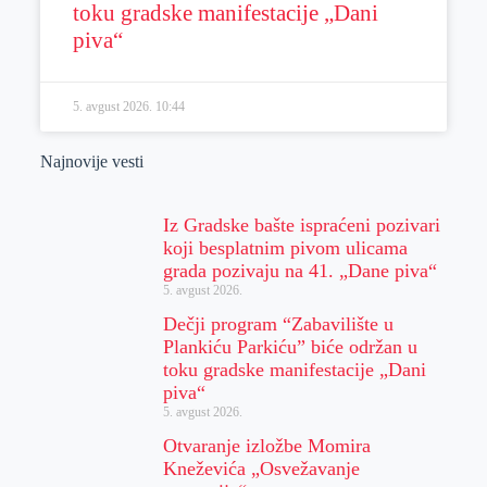
toku gradske manifestacije „Dani
piva“
5. avgust 2026.
10:44
Najnovije vesti
Iz Gradske bašte ispraćeni pozivari
koji besplatnim pivom ulicama
grada pozivaju na 41. „Dane piva“
5. avgust 2026.
Dečji program “Zabavilište u
Plankiću Parkiću” biće održan u
toku gradske manifestacije „Dani
piva“
5. avgust 2026.
Otvaranje izložbe Momira
Kneževića „Osvežavanje