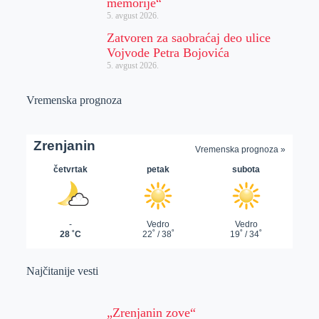
memorije“
5. avgust 2026.
Zatvoren za saobraćaj deo ulice
Vojvode Petra Bojovića
5. avgust 2026.
Vremenska prognoza
Najčitanije vesti
„Zrenjanin zove“