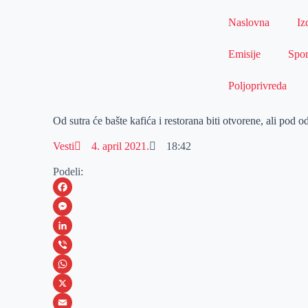
Naslovna
Iz
Emisije
Spor
Poljoprivreda
Od sutra će bašte kafića i restorana biti otvorene, ali pod
Vesti
4. april 2021.
18:42
Podeli:
F
a
M
c
e
L
e
s
i
V
b
s
n
i
W
o
e
k
b
h
X