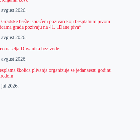
. avgust 2026.
z Gradske bašte ispraćeni pozivari koji besplatnim pivom
licama grada pozivaju na 41. „Dane piva“
. avgust 2026.
eo naselja Duvanika bez vode
. avgust 2026.
esplatna školica plivanja organizuje se jedanaestu godinu
aredom
 jul 2026.