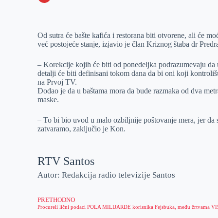
o
n
e
e
a
E
k
g
d
r
t
m
Od sutra će bašte kafića i restorana biti otvorene, ali će m
e
I
s
a
već postojeće stanje, izjavio je član Kriznog štaba dr Pred
r
n
A
i
p
l
– Korekcije kojih će biti od ponedeljka podrazumevaju da 
detalji će biti definisani tokom dana da bi oni koji kontrol
p
na Prvoj TV.
Dodao je da u baštama mora da bude razmaka od dva metra
maske.
– To bi bio uvod u malo ozbiljnije poštovanje mera, jer da
zatvaramo, zaključio je Kon.
RTV Santos
Autor: Redakcija radio televizije Santos
PRETHODNO