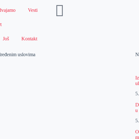
dvajamo
Vesti
t
Još
Kontakt
 određenim uslovima
N
I
u
5
D
u
5
O
m