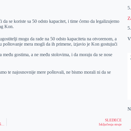
5
Z
oći da se koriste sa 50 odsto kapacitet, i time ćemo da legalizujemo
rag Kon.
5
ugostitelji mogu da rade na 50 odsto kapaciteta na otvorenom, a
V
išu poštovanje mera mogli da ih primene, izjavio je Kon gostujući
 među gostima, a ne među stolovima, i da moraju da se nose
 smo te najosnovnije mere poštovali, ne bismo morali ni da se
Na
SLEDEĆE
Procureli lični podaci POLA MILIJARDE korisnika Fejsbuka, među žrtvama VIŠE OD 162.000 SRBA!
Isključenja struje
„