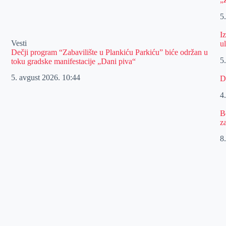
5
I
Vesti
u
Dečji program “Zabavilište u Plankiću Parkiću” biće održan u
5
toku gradske manifestacije „Dani piva“
5. avgust 2026.
10:44
D
4
B
z
8.