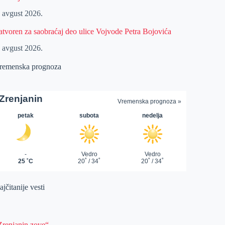
. avgust 2026.
atvoren za saobraćaj deo ulice Vojvode Petra Bojovića
. avgust 2026.
remenska prognoza
jčitanije vesti
Zrenjanin zove“