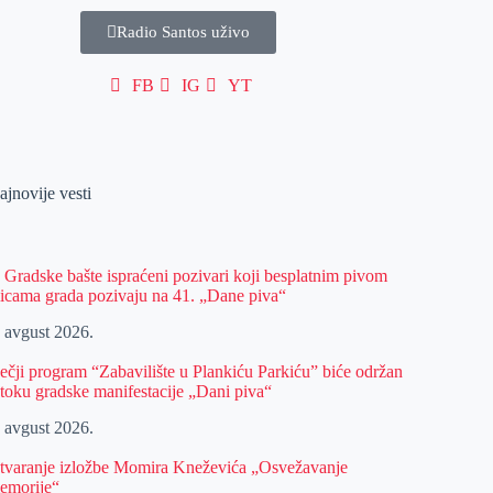
Radio Santos uživo
FB
IG
YT
ajnovije vesti
z Gradske bašte ispraćeni pozivari koji besplatnim pivom
licama grada pozivaju na 41. „Dane piva“
. avgust 2026.
ečji program “Zabavilište u Plankiću Parkiću” biće održan
 toku gradske manifestacije „Dani piva“
. avgust 2026.
tvaranje izložbe Momira Kneževića „Osvežavanje
emorije“