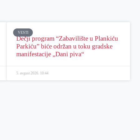
VESTI
Dečji program “Zabavilište u Plankiću
Parkiću” biće održan u toku gradske
manifestacije „Dani piva“
5. avgust 2026.
10:44