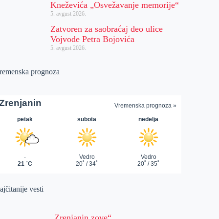
Kneževića „Osvežavanje memorije“
5. avgust 2026.
Zatvoren za saobraćaj deo ulice
Vojvode Petra Bojovića
5. avgust 2026.
remenska prognoza
jčitanije vesti
„Zrenjanin zove“