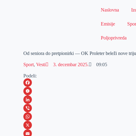
Naslovna
Iz
Emisije
Spor
Poljoprivreda
Od seniora do pretpionirki — OK Proleter beleži nove trij
Sport
,
Vesti
3. decembar 2025.
09:05
Podeli:
F
a
M
c
e
L
e
s
i
V
b
s
n
i
W
o
e
k
b
h
X