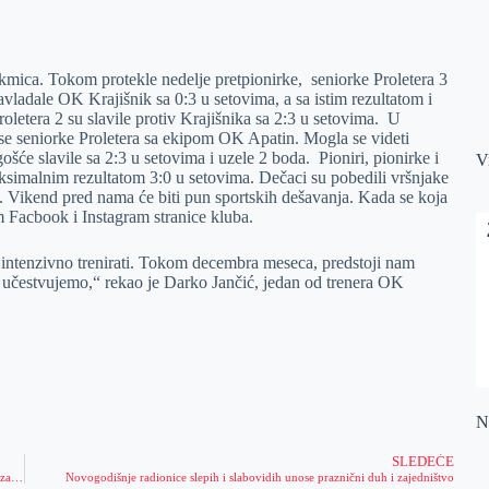
takmica. Tokom protekle nedelje pretpionirke, seniorke Proletera 3
avladale OK Krajišnik sa 0:3 u setovima, a sa istim rezultatom i
letera 2 su slavile protiv Krajišnika sa 2:3 u setovima. U
u se seniorke Proletera sa ekipom OK Apatin. Mogla se videti
ošće slavile sa 2:3 u setovima i uzele 2 boda. Pioniri, pionirke i
V
maksimalnim rezultatom 3:0 u setovima. Dečaci su pobedili vršnjake
ikend pred nama će biti pun sportskih dešavanja. Kada se koja
em Facbook i Instagram stranice kluba.
 intenzivno trenirati. Tokom decembra meseca, predstoji nam
čestvujemo,“ rekao je Darko Jančić, jedan od trenera OK
Na
SLEDEĆE
Srbija ima novog milionera: Sjenica slavi šampiona klađenja – ovako je majstor zaradio skoro TRI MILIONA! (FOTO)
Novogodišnje radionice slepih i slabovidih unose praznični duh i zajedništvo