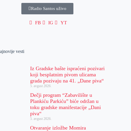
Radio Santos uživo
FB
IG
YT
ajnovije vesti
Iz Gradske bašte ispraćeni pozivari
koji besplatnim pivom ulicama
grada pozivaju na 41. „Dane piva“
5. avgust 2026.
Dečji program “Zabavilište u
Plankiću Parkiću” biće održan u
toku gradske manifestacije „Dani
piva“
5. avgust 2026.
Otvaranje izložbe Momira