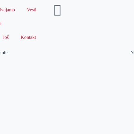
dvajamo
Vesti
t
Još
Kontakt
umfe
N