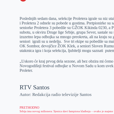
o
n
e
e
a
E
k
g
d
r
t
m
Poslednjih sedam dana, selekcije Proletera igrale su niz u
e
I
s
a
i Proletera 2 odnele su pobede u gostima. Pretpionirke su s
r
n
A
i
seniorke Proletera 3 pobedile su GŽOK Kikinda 0230, a Pro
subotu, u okviru Druge lige Srbije, grupa Sever, sastale s
p
l
izuzetno lepa odbojka sa mnogo preokreta, ali na kraju su g
p
seniori igrali su u nedelju. Sve tri ekipe su pobedile sa 
OK Sombor, devojčice ŽOK Klek, a seniori Sloven Rumu. V
utakmica igra i koja selekcija, ljubitelji mogu saznati put
„Uskoro će kraj prvog dela sezone, ali bez obzira mi ćemo
Novogodišnji festival odbojke u Novom Sadu u kom uvek u
Proleter.
RTV Santos
Autor: Redakcija radio televizije Santos
PRETHODNO