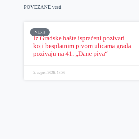
POVEZANE vesti
VESTI
Iz Gradske bašte ispraćeni pozivari
koji besplatnim pivom ulicama grada
pozivaju na 41. „Dane piva“
5. avgust 2026.
13:36