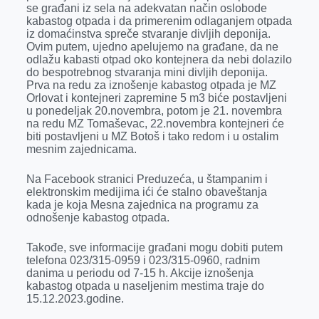
se građani iz sela na adekvatan način oslobode
kabastog otpada i da primerenim odlaganjem otpada
iz domaćinstva spreče stvaranje divljih deponija.
Ovim putem, ujedno apelujemo na građane, da ne
odlažu kabasti otpad oko kontejnera da nebi dolazilo
do bespotrebnog stvaranja mini divljih deponija.
Prva na redu za iznošenje kabastog otpada je MZ
Orlovat i kontejneri zapremine 5 m3 biće postavljeni
u ponedeljak 20.novembra, potom je 21. novembra
na redu MZ Tomaševac, 22.novembra kontejneri će
biti postavljeni u MZ Botoš i tako redom i u ostalim
mesnim zajednicama.
Na Facebook stranici Preduzeća, u štampanim i
elektronskim medijima ići će stalno obaveštanja
kada je koja Mesna zajednica na programu za
odnošenje kabastog otpada.
Takođe, sve informacije građani mogu dobiti putem
telefona 023/315-0959 i 023/315-0960, radnim
danima u periodu od 7-15 h. Akcije iznošenja
kabastog otpada u naseljenim mestima traje do
15.12.2023.godine.