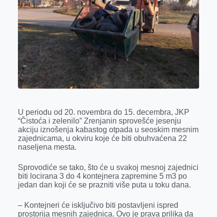
o
g
I
p
k
e
n
p
r
U periodu od 20. novembra do 15. decembra, JKP
“Čistoća i zelenilo” Zrenjanin sprovešće jesenju
akciju iznošenja kabastog otpada u seoskim mesnim
zajednicama, u okviru koje će biti obuhvaćena 22
naseljena mesta.
Sprovodiće se tako, što će u svakoj mesnoj zajednici
biti locirana 3 do 4 kontejnera zapremine 5 m3 po
jedan dan koji će se prazniti više puta u toku dana.
– Kontejneri će isključivo biti postavljeni ispred
prostorija mesnih zajednica. Ovo je prava prilika da