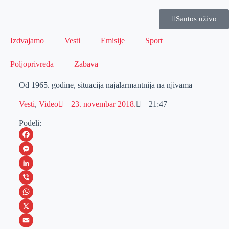
Santos uživo
Izdvajamo
Vesti
Emisije
Sport
Poljoprivreda
Zabava
Od 1965. godine, situacija najalarmantnija na njivama
Vesti
,
Video
23. novembar 2018.
21:47
Podeli:
F
a
M
c
e
L
e
s
i
V
b
s
n
i
W
o
e
k
b
h
X