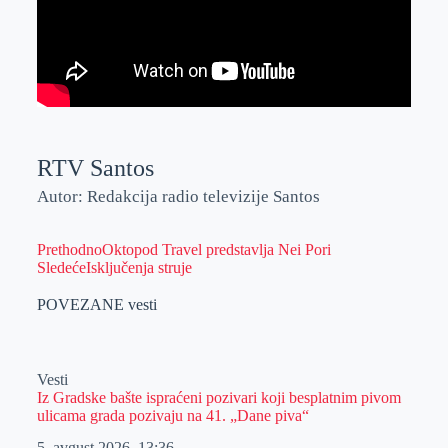
RTV Santos
Autor: Redakcija radio televizije Santos
Prethodno
Oktopod Travel predstavlja Nei Pori
Sledeće
Isključenja struje
POVEZANE vesti
Vesti
Iz Gradske bašte ispraćeni pozivari koji besplatnim pivom
ulicama grada pozivaju na 41. „Dane piva“
5. avgust 2026.
13:36