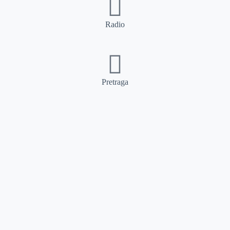
Radio
Pretraga
Pretraga
Kategorije
Ostalo
Naslovna
Izdvajamo