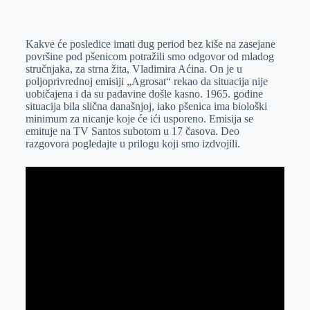
o
n
e
e
a
E
k
g
d
r
t
m
Kakve će posledice imati dug period bez kiše na zasejane
e
I
s
a
površine pod pšenicom potražili smo odgovor od mladog
r
n
A
i
stručnjaka, za strna žita, Vladimira Aćina. On je u
poljoprivrednoj emisiji „Agrosat“ rekao da situacija nije
p
l
uobičajena i da su padavine došle kasno. 1965. godine
p
situacija bila slična današnjoj, iako pšenica ima biološki
minimum za nicanje koje će ići usporeno. Emisija se
emituje na TV Santos subotom u 17 časova. Deo
razgovora pogledajte u prilogu koji smo izdvojili.