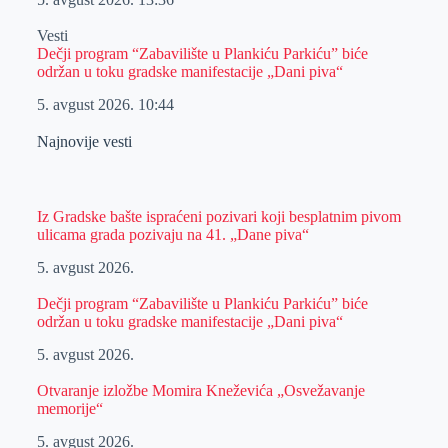
Vesti
Dečji program “Zabavilište u Plankiću Parkiću” biće
održan u toku gradske manifestacije „Dani piva“
5. avgust 2026.
10:44
Najnovije vesti
Iz Gradske bašte ispraćeni pozivari koji besplatnim pivom
ulicama grada pozivaju na 41. „Dane piva“
5. avgust 2026.
Dečji program “Zabavilište u Plankiću Parkiću” biće
održan u toku gradske manifestacije „Dani piva“
5. avgust 2026.
Otvaranje izložbe Momira Kneževića „Osvežavanje
memorije“
5. avgust 2026.