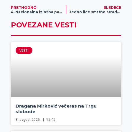
PRETHODNO
SLEDEĆE
4. Nacionalna izložba pasa svih rasa održana u Kaštelu (VIDEO)
Jedno lice smrtno stradalo, dva povređena
POVEZANE VESTI
VESTI
Dragana Mirković večeras na Trgu
slobode
8. avgust 2026.
15:45