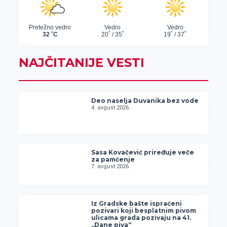
NAJČITANIJE VESTI
Deo naselja Duvanika bez vode
4. avgust 2026.
Sasa Kovačević priređuje veče
za pamćenje
7. avgust 2026.
Iz Gradske bašte ispraćeni
pozivari koji besplatnim pivom
ulicama grada pozivaju na 41.
„Dane piva“