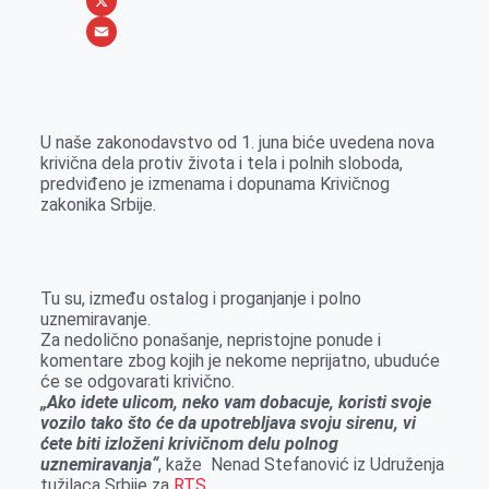
b
s
n
i
W
o
e
k
b
h
X
o
n
e
e
a
E
k
g
d
r
t
m
e
I
s
a
U naše zakonodavstvo od 1. juna biće uvedena nova
r
n
A
i
krivična dela protiv života i tela i polnih sloboda,
predviđeno je izmenama i dopunama Krivičnog
p
l
zakonika Srbije.
p
Tu su, između ostalog i proganjanje i polno
uznemiravanje.
Za nedolično ponašanje, nepristojne ponude i
komentare zbog kojih je nekome neprijatno, ubuduće
će se odgovarati krivično.
„Ako idete ulicom, neko vam dobacuje, koristi svoje
vozilo tako što će da upotrebljava svoju sirenu, vi
ćete biti izloženi krivičnom delu polnog
uznemiravanja“
, kaže Nenad Stefanović iz Udruženja
tužilaca Srbije za
RTS
.