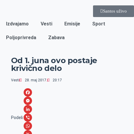
Santos uživo
Izdvajamo
Vesti
Emisije
Sport
Poljoprivreda
Zabava
Od 1. juna ovo postaje
krivično delo
Vesti
28. maj 2017.
20:17
F
a
M
c
e
L
Podeli:
e
s
i
V