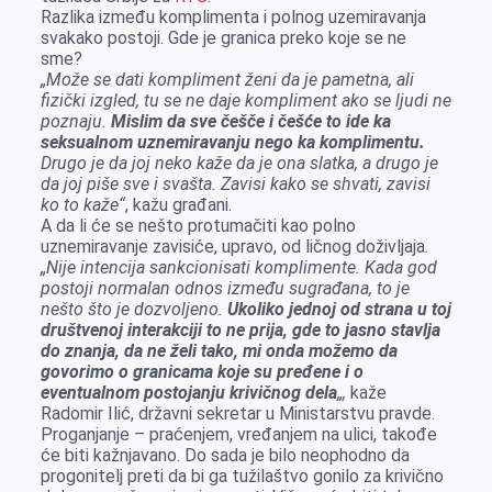
Razlika između komplimenta i polnog uzemiravanja
svakako postoji. Gde je granica preko koje se ne
sme?
„Može se dati kompliment ženi da je pametna, ali
fizički izgled, tu se ne daje kompliment ako se ljudi ne
poznaju.
Mislim da sve češče i češće to ide ka
seksualnom uznemiravanju nego ka komplimentu.
Drugo je da joj neko kaže da je ona slatka, a drugo je
da joj piše sve i svašta. Zavisi kako se shvati, zavisi
ko to kaže“
, kažu građani.
A da li će se nešto protumačiti kao polno
uznemiravanje zavisiće, upravo, od ličnog doživljaja.
„Nije intencija sankcionisati komplimente. Kada god
postoji normalan odnos između sugrađana, to je
nešto što je dozvoljeno.
Ukoliko jednoj od strana u toj
društvenoj interakciji to ne prija, gde to jasno stavlja
do znanja, da ne želi tako, mi onda možemo da
govorimo o granicama koje su pređene i o
eventualnom postojanju krivičnog dela
„,
kaže
Radomir Ilić, državni sekretar u Ministarstvu pravde.
Proganjanje – praćenjem, vređanjem na ulici, takođe
će biti kažnjavano. Do sada je bilo neophodno da
progonitelj preti da bi ga tužilaštvo gonilo za krivično