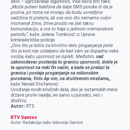
delo – ugrožavanje sigurnosti. Više neće biti tako.
„Može putem telefona da šalje SMS poruke ili da je
poziva, pri tome ne moraju da budu uvredljive
sadržine ili preteće, ali sve ono što nemamo voljni
momenat žrtve, žrtve prosto ne želi takvu
komunikaciju, a sve to traje u jednom vremenskom
periodu“
, kaže Jelena Tomković iz Uprave
kriminalističke policije.
„Ono što je bitno za krivično delo proganjanje jeste
što je kod nas ustaljeno da kad vam se dopadne neka
osoba, kažu upornost se isplati. Međutim,
sad
zakonodavac postavlja tu granicu upornosti, dokle je
ta upornost na neki fin način, a kada se prelazi ta
granica i postaje proganjanje sa milionskim
porukama, Vots Ap-om, na društvenim mrežama
„
,
kaže Nenad Stefanović.
Uvođenje novih krivičnih dela, deo je sistemskih mera
države protiv nasilja, ne samo u porodici, već i
društvu.
Autor:
RTS
RTV Santos
Autor: Redakcija radio televizije Santos