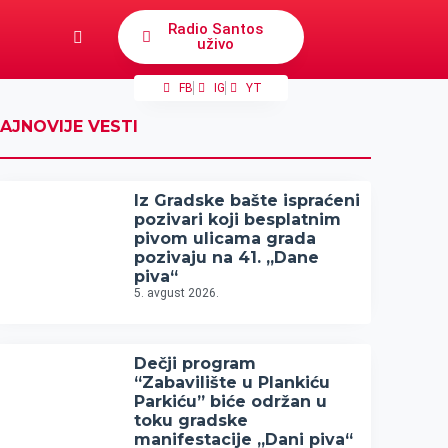
Radio Santos
uživo
FB
IG
YT
AJNOVIJE VESTI
Iz Gradske bašte ispraćeni
pozivari koji besplatnim
pivom ulicama grada
pozivaju na 41. „Dane
piva“
5. avgust 2026.
Dečji program
“Zabavilište u Plankiću
Parkiću” biće održan u
toku gradske
manifestacije „Dani piva“