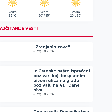
AJČITANIJE VESTI
„Zrenjanin zove“
5. avgust 2026.
Iz Gradske bašte ispraćeni
pozivari koji besplatnim
pivom ulicama grada
pozivaju na 41. „Dane
piva“
5. avgust 2026.
Deo naselja Duvanika bez