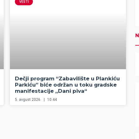
VESTI
N
Dečji program “Zabavilište u Plankiću
Parkiću” biće održan u toku gradske
manifestacije „Dani piva“
5. avgust 2026.
10:44