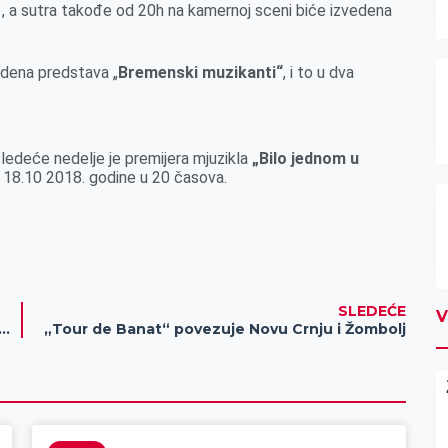
, a sutra takođe od 20h na kamernoj sceni biće izvedena
edena predstava „
Bremenski muzikanti“
, i to u dva
ledeće nedelje je premijera mjuzikla
„Bilo jednom u
k, 18.10 2018. godine u 20 časova.
SLEDEĆE
V
 u Zrenjaninu ne ispunjavaju nove bezbednosne standarde!
„Tour de Banat“ povezuje Novu Crnju i Žombolj