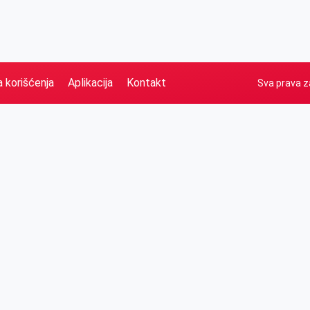
a korišćenja
Aplikacija
Kontakt
Sva prava z
Naslovna
Izdvajamo
FB
IG
YT
O nama
Vesti