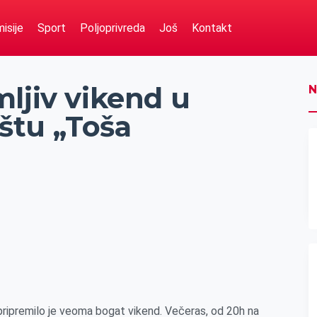
isije
Sport
Poljoprivreda
Još
Kontakt
ljiv vikend u
N
štu „Toša
ripremilo je veoma bogat vikend. Večeras, od 20h na