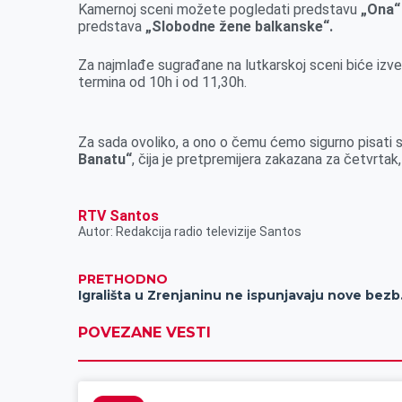
o
n
d
A
Kamernoj sceni možete pogledati predstavu
„Ona“
predstava
o
„Slobodne žene balkanske“.
g
I
p
k
e
n
p
Za najmlađe sugrađane na lutkarskoj sceni biće izv
r
termina od 10h i od 11,30h.
Za sada ovoliko, a ono o čemu ćemo sigurno pisati s
Banatu“
, čija je pretpremijera zakazana za četvrta
RTV Santos
Autor: Redakcija radio televizije Santos
PRETHODNO
Igrališta
POVEZANE VESTI