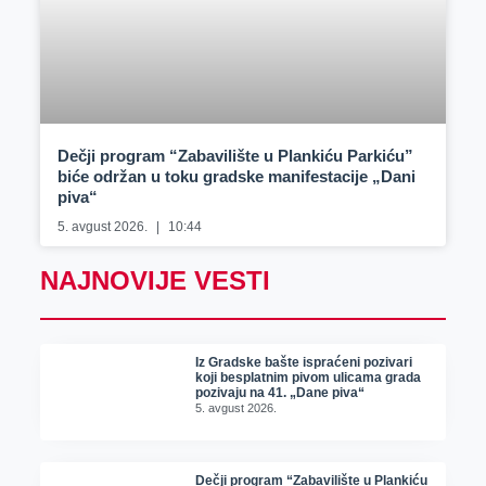
Dečji program “Zabavilište u Plankiću Parkiću”
biće održan u toku gradske manifestacije „Dani
piva“
5. avgust 2026.
10:44
NAJNOVIJE VESTI
Iz Gradske bašte ispraćeni pozivari
koji besplatnim pivom ulicama grada
pozivaju na 41. „Dane piva“
5. avgust 2026.
Dečji program “Zabavilište u Plankiću