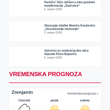
Parkiću” biće održan u toku gradske
manifestacije „Dani piva“
5. avgust 2026.
Otvaranje izložbe Momira Kneževića
„Osvežavanje memorije“
5. avgust 2026.
Zatvoren za saobraćaj deo ulice
Vojvode Petra Bojovića
5. avgust 2026.
VREMENSKA PROGNOZA