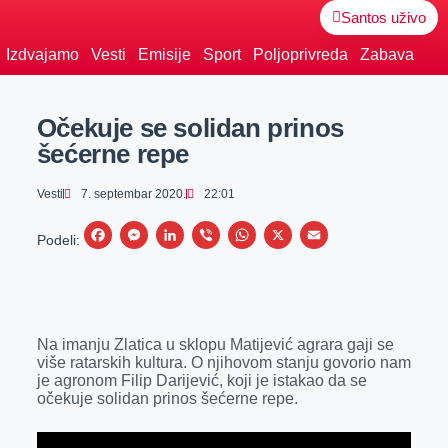
Santos uživo
Izdvajamo
Vesti
Emisije
Sport
Poljoprivreda
Zabava
Očekuje se solidan prinos
šećerne repe
Vesti
7. septembar 2020.
22:01
F
M
L
V
W
X
E
Podeli:
a
e
i
i
h
m
c
s
n
b
a
a
e
s
k
e
t
i
Na imanju Zlatica u sklopu Matijević agrara gaji se
b
e
e
r
s
l
više ratarskih kultura. O njihovom stanju govorio nam
o
n
d
A
je agronom Filip Darijević, koji je istakao da se
očekuje solidan prinos šećerne repe.
o
g
I
p
k
e
n
p