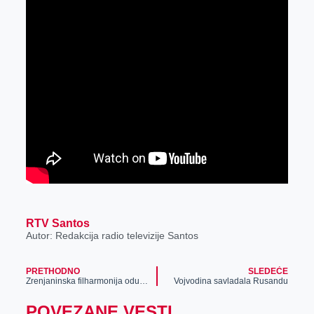
RTV Santos
Autor: Redakcija radio televizije Santos
PRETHODNO
SLEDEĆE
Zrenjaninska filharmonija oduševila posetioce u Žitištu
Vojvodina savladala Rusandu
POVEZANE VESTI