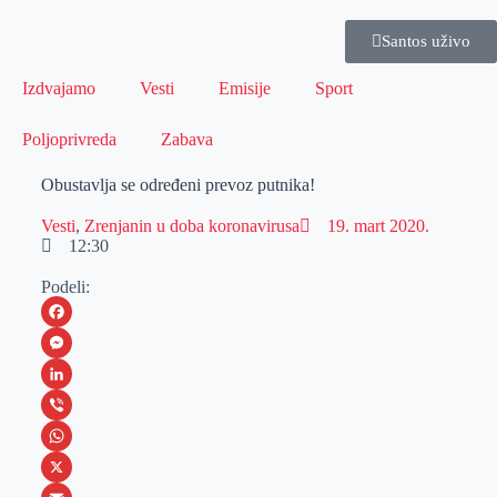
Santos uživo
Izdvajamo
Vesti
Emisije
Sport
Poljoprivreda
Zabava
Obustavlja se određeni prevoz putnika!
Vesti
,
Zrenjanin u doba koronavirusa
19. mart 2020.
12:30
Podeli:
F
a
M
c
e
L
e
s
i
V
b
s
n
i
W