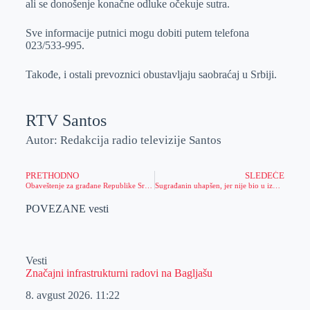
ali se donošenje konačne odluke očekuje sutra.
Sve informacije putnici mogu dobiti putem telefona
023/533-995.
Takođe, i ostali prevoznici obustavljaju saobraćaj u Srbiji.
RTV Santos
Autor: Redakcija radio televizije Santos
PRETHODNO
SLEDEĆE
Obaveštenje za građane Republike Srbije koji su se vratili iz inostranstva
Sugrađanin uhapšen, jer nije bio u izolaciji
POVEZANE vesti
Vesti
Značajni infrastrukturni radovi na Bagljašu
8. avgust 2026.
11:22