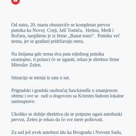
o
e
k
b
h
X
o
n
e
e
a
E
k
g
d
r
t
m
Od sutra, 20. marta obustaviće se kompletan prevoz
e
I
s
a
putnika ka Novoj Crnji, Jaši Tomiću, Hetinu, Međi i
r
n
A
i
Bočaru, saopšteno je iz firme „Banat trans“. Putnika već
nema, jer se građani pridržavaju mera.
p
l
p
Na linijama gde nema dva puta nijednog putnika
uzastopno, ti polasci će se ugasiti, rekao je direktor firme
Miroslav Zelen.
Situacija se menja iz sata u sat.
Prigradski i gradski saobraćaj funckioniše u smanjenom
obimu i sve se radi u dogovoru sa Kriznim štabom lokalne
samouprave.
Ukoliko se dobije direktiva da se potpuno ugasi autobuski
prevoz, Zelen je rekao da će sve mere poštovati.
Za sad još uvek autobusi idu ka Beogradu i Novom Sadu,