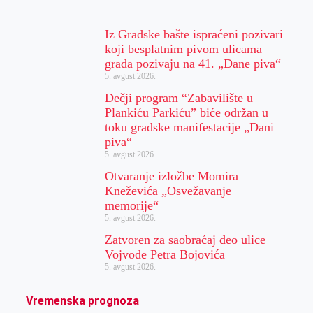
Iz Gradske bašte ispraćeni pozivari
koji besplatnim pivom ulicama
grada pozivaju na 41. „Dane piva“
5. avgust 2026.
Dečji program “Zabavilište u
Plankiću Parkiću” biće održan u
toku gradske manifestacije „Dani
piva“
5. avgust 2026.
Otvaranje izložbe Momira
Kneževića „Osvežavanje
memorije“
5. avgust 2026.
Zatvoren za saobraćaj deo ulice
Vojvode Petra Bojovića
5. avgust 2026.
Vremenska prognoza