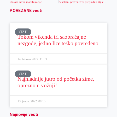
Uskoro nove manifestacije
Besplatni preventivni pregledi u Opštoj bolnici „Đorđe Joanović
POVEZANE vesti
VESTI
Tokom vikenda tri saobraćajne
nezgode, jedno lice teško povređeno
14. februar 2022.
11:33
VESTI
Najhladnije jutro od početka zime,
oprezno u vožnji!
13. januar 2022.
08:15
Najnovije vesti