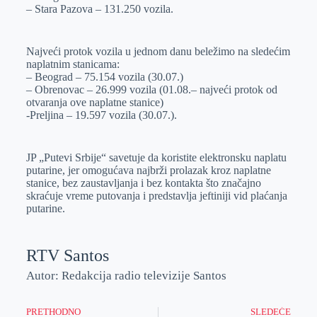
– Stara Pazova – 131.250 vozila.
Najveći protok vozila u jednom danu beležimo na sledećim
naplatnim stanicama:
– Beograd – 75.154 vozila (30.07.)
– Obrenovac – 26.999 vozila (01.08.– najveći protok od
otvaranja ove naplatne stanice)
-Preljina – 19.597 vozila (30.07.).
JP „Putevi Srbije“ savetuje da koristite elektronsku naplatu
putarine, jer omogućava najbrži prolazak kroz naplatne
stanice, bez zaustavljanja i bez kontakta što značajno
skraćuje vreme putovanja i predstavlja jeftiniji vid plaćanja
putarine.
RTV Santos
Autor: Redakcija radio televizije Santos
PRETHODNO
SLEDEĆE