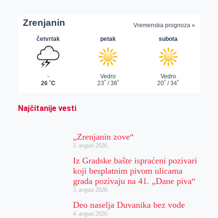
Najčitanije vesti
„Zrenjanin zove“
5. avgust 2026.
Iz Gradske bašte ispraćeni pozivari
koji besplatnim pivom ulicama
grada pozivaju na 41. „Dane piva“
5. avgust 2026.
Deo naselja Duvanika bez vode
4. avgust 2026.