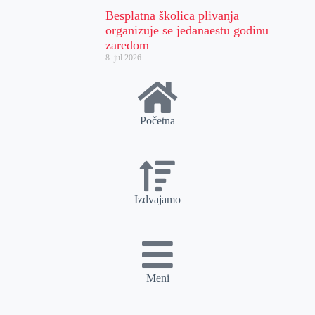
Besplatna školica plivanja
organizuje se jedanaestu godinu
zaredom
8. jul 2026.
Početna
Izdvajamo
Meni