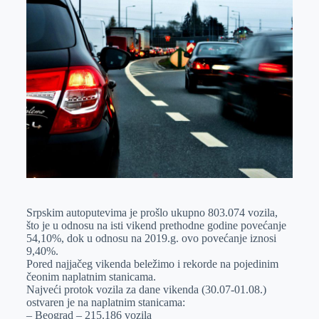
k
g
d
r
t
m
e
I
s
a
r
n
A
i
p
l
p
Srpskim autoputevima je prošlo ukupno 803.074 vozila,
što je u odnosu na isti vikend prethodne godine povećanje
54,10%, dok u odnosu na 2019.g. ovo povećanje iznosi
9,40%.
Pored najjačeg vikenda beležimo i rekorde na pojedinim
čeonim naplatnim stanicama.
Najveći protok vozila za dane vikenda (30.07-01.08.)
ostvaren je na naplatnim stanicama:
– Beograd – 215.186 vozila