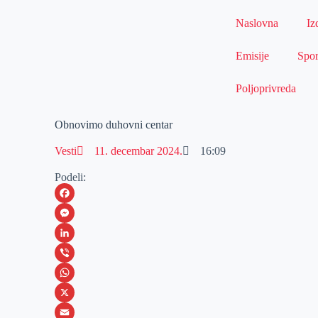
Naslovna
Iz
Emisije
Spor
Poljoprivreda
Obnovimo duhovni centar
Vesti
11. decembar 2024.
16:09
Podeli:
F
a
M
c
e
L
e
s
i
V
b
s
n
i
W
o
e
k
b
h
X