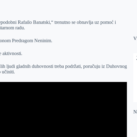
podobni Rafailo Banatski,“ trenutno se obnavlja uz pomoć i
itarnom radu.
V
akonom Predragom Neninim.
 aktivnosti.
lih ljudi gladnih duhovnosti treba podržati, poručuju iz Duhovnog
učiniti.
Na