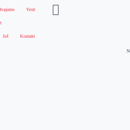
dvajamo
Vesti
t
Još
Kontakt
N