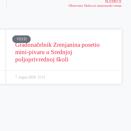
SLEDEĆE
Obnovimo Duhovni misionarski centar
VESTI
Gradonačelnik Zrenjanina posetio
mini-pivaru u Srednjoj
poljoprivrednoj školi
7. avgust 2026.
15:12