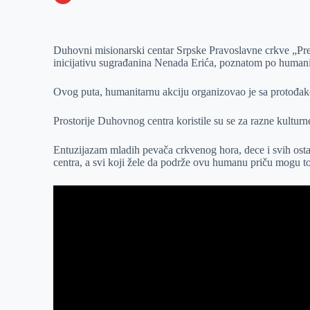
o
n
e
e
a
E
k
g
d
r
t
m
Duhovni misionarski centar Srpske Pravoslavne crkve „Pre
e
I
s
a
inicijativu sugrađanina Nenada Erića, poznatom po human
r
n
A
i
p
l
Ovog puta, humanitarnu akciju organizovao je sa protođ
p
Prostorije Duhovnog centra koristile su se za razne kulturne
Entuzijazam mladih pevača crkvenog hora, dece i svih osta
centra, a svi koji žele da podrže ovu humanu priču mogu to 