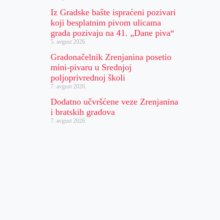
Iz Gradske bašte ispraćeni pozivari
koji besplatnim pivom ulicama
grada pozivaju na 41. „Dane piva“
5. avgust 2026.
Gradonačelnik Zrenjanina posetio
mini-pivaru u Srednjoj
poljoprivrednoj školi
7. avgust 2026.
Dodatno učvršćene veze Zrenjanina
i bratskih gradova
7. avgust 2026.