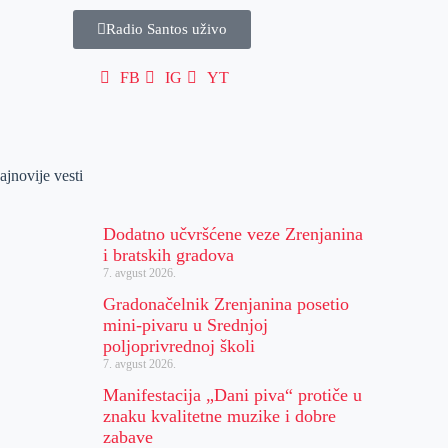
Radio Santos uživo
FB
IG
YT
ajnovije vesti
Dodatno učvršćene veze Zrenjanina
i bratskih gradova
7. avgust 2026.
Gradonačelnik Zrenjanina posetio
mini-pivaru u Srednjoj
poljoprivrednoj školi
7. avgust 2026.
Manifestacija „Dani piva“ protiče u
znaku kvalitetne muzike i dobre
zabave