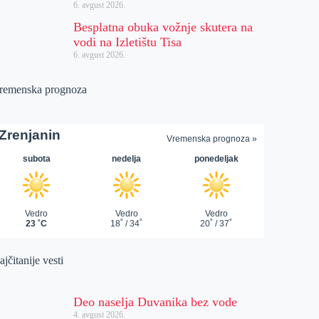
6. avgust 2026.
Besplatna obuka vožnje skutera na
vodi na Izletištu Tisa
6. avgust 2026.
remenska prognoza
jčitanije vesti
Deo naselja Duvanika bez vode
4. avgust 2026.