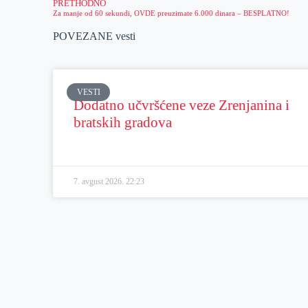
PRETHODNO
Za manje od 60 sekundi, OVDE preuzimate 6.000 dinara – BESPLATNO!
POVEZANE vesti
VESTI
Dodatno učvršćene veze Zrenjanina i
bratskih gradova
7. avgust 2026.
22:23