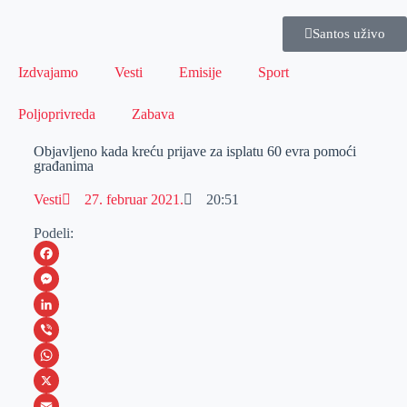
Santos uživo
Izdvajamo
Vesti
Emisije
Sport
Poljoprivreda
Zabava
Objavljeno kada kreću prijave za isplatu 60 evra pomoći
građanima
Vesti
27. februar 2021.
20:51
Podeli:
F
a
M
c
e
L
e
s
i
V
b
s
n
i
W
o
e
k
b
h
X