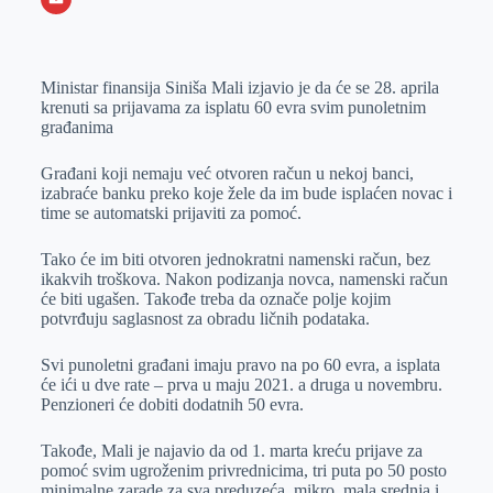
o
n
e
e
a
E
k
g
d
r
t
m
Ministar finansija Siniša Mali izjavio je da će se 28. aprila
e
I
s
a
krenuti sa prijavama za isplatu 60 evra svim punoletnim
r
n
A
i
građanima
p
l
Građani koji nemaju već otvoren račun u nekoj banci,
p
izabraće banku preko koje žele da im bude isplaćen novac i
time se automatski prijaviti za pomoć.
Tako će im biti otvoren jednokratni namenski račun, bez
ikakvih troškova. Nakon podizanja novca, namenski račun
će biti ugašen. Takođe treba da označe polje kojim
potvrđuju saglasnost za obradu ličnih podataka.
Svi punoletni građani imaju pravo na po 60 evra, a isplata
će ići u dve rate – prva u maju 2021. a druga u novembru.
Penzioneri će dobiti dodatnih 50 evra.
Takođe, Mali je najavio da od 1. marta kreću prijave za
pomoć svim ugroženim privrednicima, tri puta po 50 posto
minimalne zarade za sva preduzeća, mikro, mala srednja i