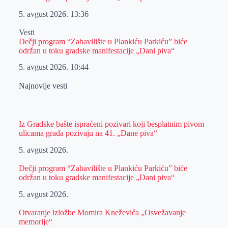
5. avgust 2026.
13:36
Vesti
Dečji program “Zabavilište u Plankiću Parkiću” biće
održan u toku gradske manifestacije „Dani piva“
5. avgust 2026.
10:44
Najnovije vesti
Iz Gradske bašte ispraćeni pozivari koji besplatnim pivom
ulicama grada pozivaju na 41. „Dane piva“
5. avgust 2026.
Dečji program “Zabavilište u Plankiću Parkiću” biće
održan u toku gradske manifestacije „Dani piva“
5. avgust 2026.
Otvaranje izložbe Momira Kneževića „Osvežavanje
memorije“