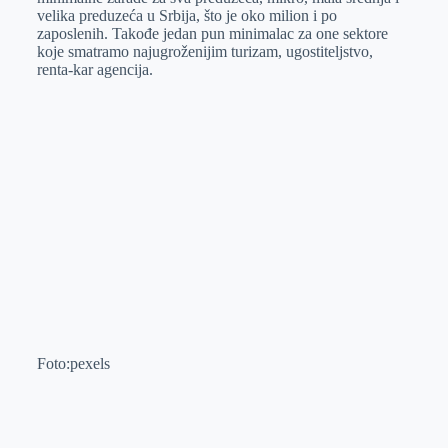
velika preduzeća u Srbija, što je oko milion i po
zaposlenih. Takođe jedan pun minimalac za one sektore
koje smatramo najugroženijim turizam, ugostiteljstvo,
renta-kar agencija.
Foto:pexels