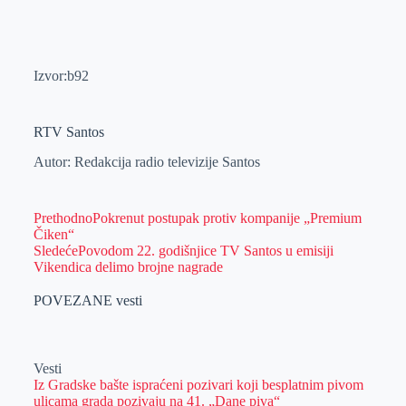
Izvor:b92
RTV Santos
Autor: Redakcija radio televizije Santos
Prethodno
Pokrenut postupak protiv kompanije „Premium
Čiken“
Sledeće
Povodom 22. godišnjice TV Santos u emisiji
Vikendica delimo brojne nagrade
POVEZANE vesti
Vesti
Iz Gradske bašte ispraćeni pozivari koji besplatnim pivom
ulicama grada pozivaju na 41. „Dane piva“