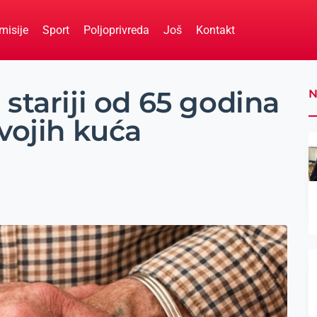
misije
Sport
Poljoprivreda
Još
Kontakt
stariji od 65 godina
N
vojih kuća