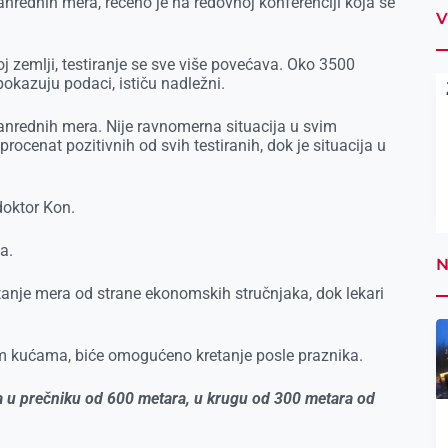
anrednih mera, rečeno je na redovnoj konferenciji koja se
V
j zemlji, testiranje se sve više povećava. Oko 3500
o pokazuju podaci, ističu nadležni.
vanrednih mera. Nije ravnomerna situacija u svim
procenat pozitivnih od svih testiranih, dok je situacija u
 doktor Kon.
sa.
N
štanje mera od strane ekonomskih stručnjaka, dok lekari
.
im kućama, biće omogućeno kretanje posle praznika.
a u prečniku od 600 metara, u krugu od 300 metara od