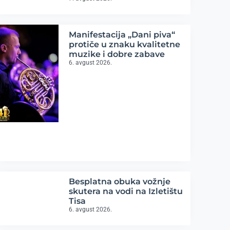
Manifestacija „Dani piva“
protiče u znaku kvalitetne
muzike i dobre zabave
6. avgust 2026.
Besplatna obuka vožnje
skutera na vodi na Izletištu
Tisa
6. avgust 2026.