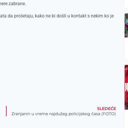
mere zabrane.
ata da prošetaju, kako ne bi došli u kontakt s nekim ko je
SLEDEĆE
Zrenjanin u vreme najdužeg policijskog časa (FOTO)