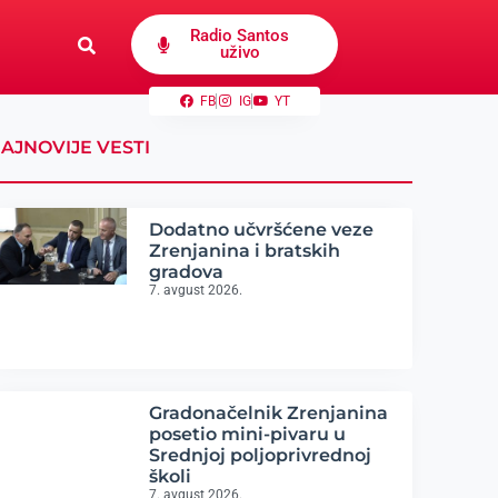
Radio Santos
uživo
FB
IG
YT
AJNOVIJE VESTI
Dodatno učvršćene veze
Zrenjanina i bratskih
gradova
7. avgust 2026.
Gradonačelnik Zrenjanina
posetio mini-pivaru u
Srednjoj poljoprivrednoj
školi
7. avgust 2026.