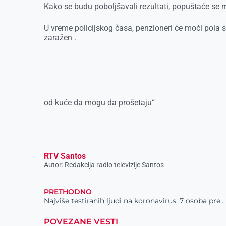
Kako se budu poboljšavali rezultati, popuštaće se 
U vreme policijskog časa, penzioneri će moći pola s
zaražen .
od kuće da mogu da prošetaju“
RTV Santos
Autor: Redakcija radio televizije Santos
PRETHODNO
Najviše testiranih ljudi na koronavirus, 7 osoba preminulo
POVEZANE VESTI