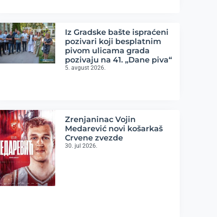
Iz Gradske bašte ispraćeni
pozivari koji besplatnim
pivom ulicama grada
pozivaju na 41. „Dane piva“
5. avgust 2026.
Zrenjaninac Vojin
Medarević novi košarkaš
Crvene zvezde
30. jul 2026.