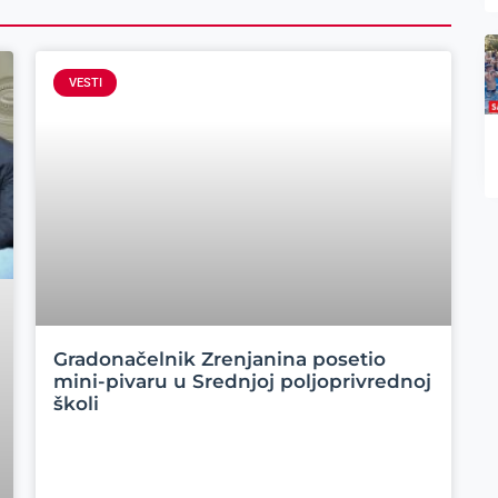
VESTI
Gradonačelnik Zrenjanina posetio
mini-pivaru u Srednjoj poljoprivrednoj
školi