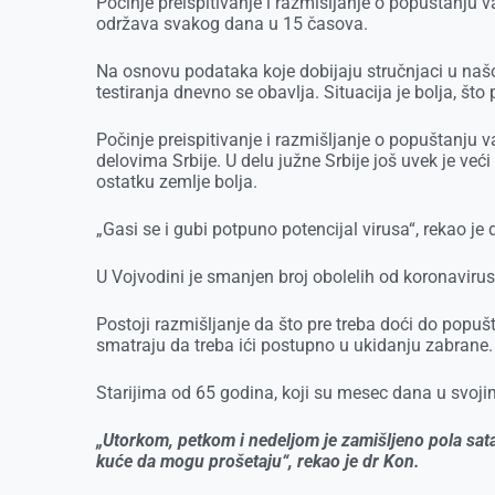
Počinje preispitivanje i razmišljanje o popuštanju v
održava svakog dana u 15 časova.
Na osnovu podataka koje dobijaju stručnjaci u našo
testiranja dnevno se obavlja. Situacija je bolja, št
Počinje preispitivanje i razmišljanje o popuštanju 
delovima Srbije. U delu južne Srbije još uvek je veći 
ostatku zemlje bolja.
„Gasi se i gubi potpuno potencijal virusa“, rekao je
U Vojvodini je smanjen broj obolelih od koronaviru
Postoji razmišljanje da što pre treba doći do popu
smatraju da treba ići postupno u ukidanju zabrane
Starijima od 65 godina, koji su mesec dana u svoj
„Utorkom, petkom i nedeljom je zamišljeno pola sat
kuće da mogu prošetaju“, rekao je dr Kon.