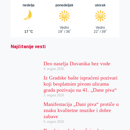
Najčitanije vesti
Deo naselja Duvanika bez vode
4. avgust 2026.
Iz Gradske bašte ispraćeni pozivari
koji besplatnim pivom ulicama
grada pozivaju na 41. „Dane piva“
5. avgust 2026.
Manifestacija „Dani piva“ protiče u
znaku kvalitetne muzike i dobre
zabave
6. avgust 2026.