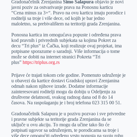
Gradonačelnik Zrenjanina
Simo Salapura
objavio je novi
e
I
s
a
javni poziv za ostvarivanje prava na Ponosnu karticu
r
n
A
i
“Cena minus za 3+“. Pravo na ovu karticu imaju porodice i
roditelji sa troje i više dece, od kojih je bar jedno
p
l
maloletno, sa prebivalištem na teritoriji grada Zrenjanina.
p
Ponosna kartica im omogućava popuste i određena prava
kod pravnih i privrednih subjekata sa kojima Pokret za
decu “Tri plus“ iz Čačka, koji realizuje ovaj projekat, ima
potpisane sporazume o saradnji. Više informacija o tome
može se dobiti na internet stranici Pokreta “Tri
plus”
https://triplus.org.rs
Prijave će trajati tokom cele godine. Pomenuto udruženje je
u obavezi da kartice dostavi Gradskoj upravi Zrenjanina
odmah nakon njihove izrade. Dodatne informacije
zainteresovani roditelji mogu da dobiju u Odeljenju za
društvene delatnosti, svakog radnog dana od 8 do 14
časova. Na raspolaganju je i broj telefona 023 315 00 51.
Gradonačelnik Salapura je u pozivu pozvao i sve privredne
i pravne subjekte sa teritorije grada Zrenjanina da se
uključe u ovu akciju. To mogu da učine tako što će
potpisati ugovor sa udruženjem, te porodicama sa troje i
više dece omogućiti određenu vrstu popusta na svoju robu