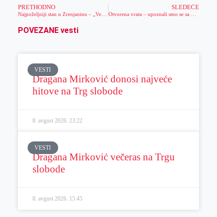
PRETHODNO
SLEDEĆE
Najpoželjniji stan u Zrenjaninu – „Večiti mladoženja“
Otvorena vrata – upoznali smo se sa programom Malac Genijalac
POVEZANE vesti
VESTI
Dragana Mirković donosi najveće
hitove na Trg slobode
8. avgust 2026.
23:22
VESTI
Dragana Mirković večeras na Trgu
slobode
8. avgust 2026.
15:45