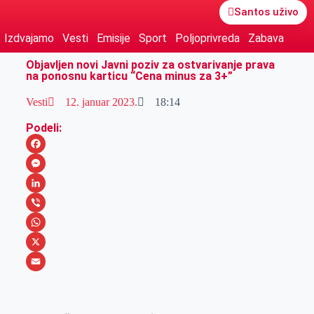
Santos uživo
Izdvajamo
Vesti
Emisije
Sport
Poljoprivreda
Zabava
Objavljen novi Javni poziv za ostvarivanje prava
na ponosnu karticu “Cena minus za 3+”
Vesti
12. januar 2023.
18:14
Podeli:
F
a
M
c
e
L
e
s
i
V
b
s
n
i
W
o
e
k
b
h
X
o
n
e
e
a
E
k
g
d
r
t
m