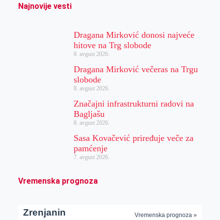
Najnovije vesti
Dragana Mirković donosi najveće
hitove na Trg slobode
8. avgust 2026.
Dragana Mirković večeras na Trgu
slobode
8. avgust 2026.
Značajni infrastrukturni radovi na
Bagljašu
8. avgust 2026.
Sasa Kovačević priređuje veče za
pamćenje
7. avgust 2026.
Vremenska prognoza