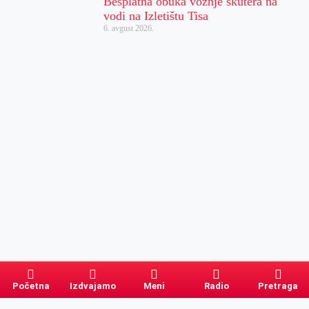
Besplatna obuka vožnje skutera na
vodi na Izletištu Tisa
6. avgust 2026.
Početna
Izdvajamo
Meni
Radio
Pretraga