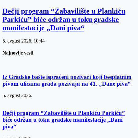
Dečji program “Zabavilište u Plankiću
Parkiću” biće održan u toku gradske
manifestacije „Dani piva“
5. avgust 2026.
10:44
Najnovije vesti
Iz Gradske bašte ispraćeni pozivari koji besplatnim
pivom ulicama grada pozivaju na 41. „Dane piva“
5. avgust 2026.
Dečji program “Zabavilište u Plankiću Parkiću”
biće održan u toku gradske manifestacije „Dani
piva“