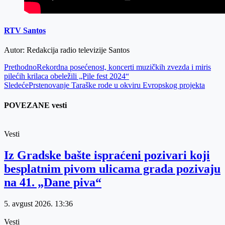
RTV Santos
Autor: Redakcija radio televizije Santos
Prethodno
Rekordna posećenost, koncerti muzičkih zvezda i miris
pilećih krilaca obeležili „Pile fest 2024“
Sledeće
Prstenovanje Taraške rode u okviru Evropskog projekta
POVEZANE vesti
Vesti
Iz Gradske bašte ispraćeni pozivari koji
besplatnim pivom ulicama grada pozivaju
na 41. „Dane piva“
5. avgust 2026.
13:36
Vesti