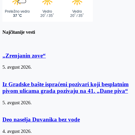
Najčitanije vesti
„Zrenjanin zove“
5. avgust 2026.
Iz Gradske bašte ispraćeni pozivari koji besplatnim
pivom ulicama grada pozivaju na 41. „Dane piva“
5. avgust 2026.
Deo naselja Duvanika bez vode
4. avgust 2026.