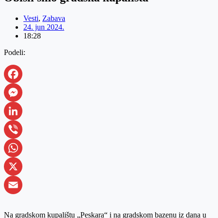
Vesti
,
Zabava
24. jun 2024.
18:28
Podeli:
Facebook
Messenger
LinkedIn
Viber
WhatsApp
X
Email
Na gradskom kupalištu „Peskara“ i na gradskom bazenu iz dana u