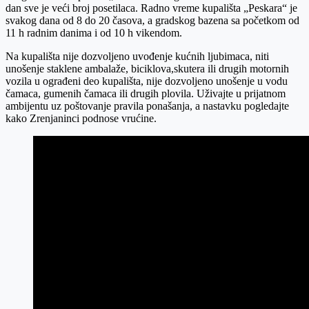
dan sve je veći broj posetilaca. Radno vreme kupališta „Peskara“ je
svakog dana od 8 do 20 časova, a gradskog bazena sa početkom od
11 h radnim danima i od 10 h vikendom.
Na kupališta nije dozvoljeno uvođenje kućnih ljubimaca, niti
unošenje staklene ambalaže, biciklova,skutera ili drugih motornih
vozila u ograđeni deo kupališta, nije dozvoljeno unošenje u vodu
čamaca, gumenih čamaca ili drugih plovila. Uživajte u prijatnom
ambijentu uz poštovanje pravila ponašanja, a nastavku pogledajte
kako Zrenjaninci podnose vrućine.