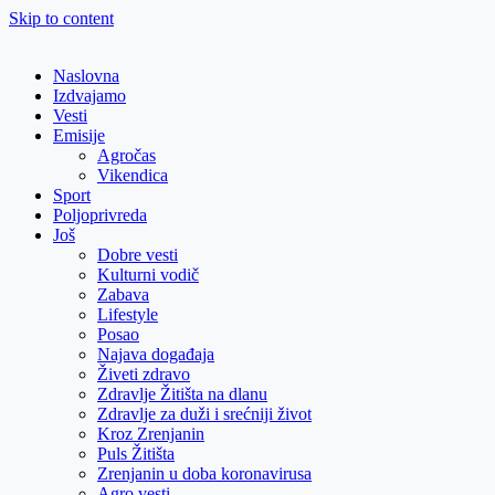
Skip to content
Naslovna
Izdvajamo
Vesti
Emisije
Agročas
Vikendica
Sport
Poljoprivreda
Još
Dobre vesti
Kulturni vodič
Zabava
Lifestyle
Posao
Najava događaja
Živeti zdravo
Zdravlje Žitišta na dlanu
Zdravlje za duži i srećniji život
Kroz Zrenjanin
Puls Žitišta
Zrenjanin u doba koronavirusa
Agro vesti