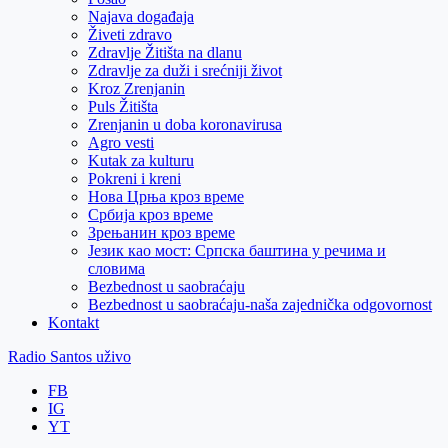
Najava događaja
Živeti zdravo
Zdravlje Žitišta na dlanu
Zdravlje za duži i srećniji život
Kroz Zrenjanin
Puls Žitišta
Zrenjanin u doba koronavirusa
Agro vesti
Kutak za kulturu
Pokreni i kreni
Нова Црња кроз време
Србија кроз време
Зрењанин кроз време
Језик као мост: Српска баштина у речима и
словима
Bezbednost u saobraćaju
Bezbednost u saobraćaju-naša zajednička odgovornost
Kontakt
Radio Santos uživo
FB
IG
YT