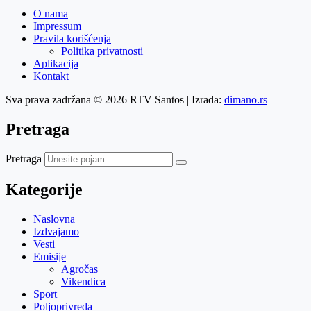
O nama
Impressum
Pravila korišćenja
Politika privatnosti
Aplikacija
Kontakt
Sva prava zadržana © 2026 RTV Santos | Izrada:
dimano.rs
Pretraga
Pretraga
Kategorije
Naslovna
Izdvajamo
Vesti
Emisije
Agročas
Vikendica
Sport
Poljoprivreda