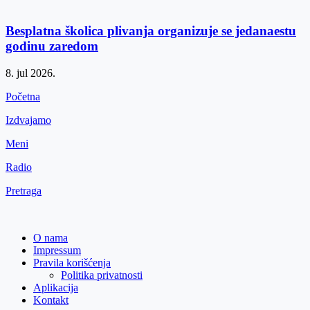
Besplatna školica plivanja organizuje se jedanaestu
godinu zaredom
8. jul 2026.
Početna
Izdvajamo
Meni
Radio
Pretraga
O nama
Impressum
Pravila korišćenja
Politika privatnosti
Aplikacija
Kontakt