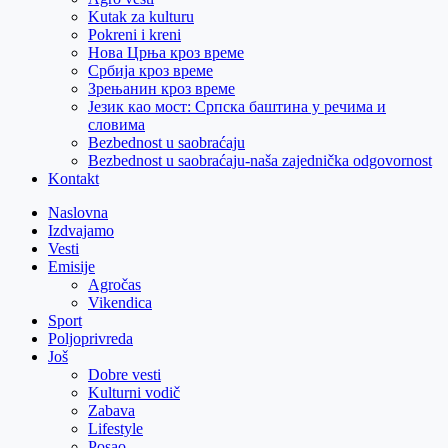
Kutak za kulturu
Pokreni i kreni
Нова Црња кроз време
Србија кроз време
Зрењанин кроз време
Језик као мост: Српска баштина у речима и
словима
Bezbednost u saobraćaju
Bezbednost u saobraćaju-naša zajednička odgovornost
Kontakt
Naslovna
Izdvajamo
Vesti
Emisije
Agročas
Vikendica
Sport
Poljoprivreda
Još
Dobre vesti
Kulturni vodič
Zabava
Lifestyle
Posao