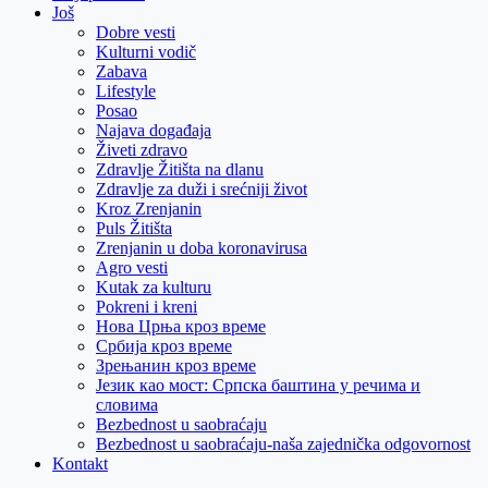
Još
Dobre vesti
Kulturni vodič
Zabava
Lifestyle
Posao
Najava događaja
Živeti zdravo
Zdravlje Žitišta na dlanu
Zdravlje za duži i srećniji život
Kroz Zrenjanin
Puls Žitišta
Zrenjanin u doba koronavirusa
Agro vesti
Kutak za kulturu
Pokreni i kreni
Нова Црња кроз време
Србија кроз време
Зрењанин кроз време
Језик као мост: Српска баштина у речима и
словима
Bezbednost u saobraćaju
Bezbednost u saobraćaju-naša zajednička odgovornost
Kontakt