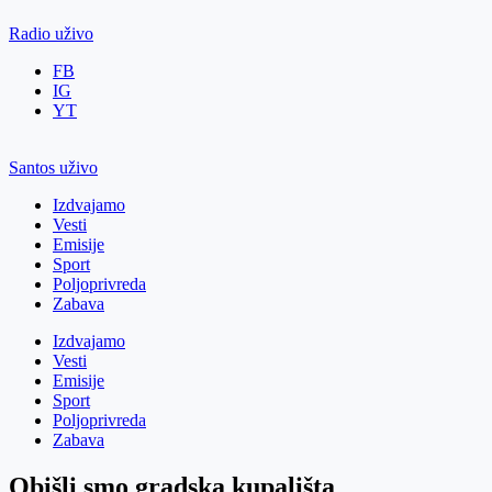
Radio uživo
FB
IG
YT
Santos uživo
Izdvajamo
Vesti
Emisije
Sport
Poljoprivreda
Zabava
Izdvajamo
Vesti
Emisije
Sport
Poljoprivreda
Zabava
Obišli smo gradska kupališta