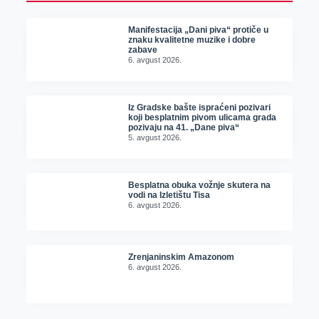
Manifestacija „Dani piva“ protiče u
znaku kvalitetne muzike i dobre
zabave
6. avgust 2026.
Iz Gradske bašte ispraćeni pozivari
koji besplatnim pivom ulicama grada
pozivaju na 41. „Dane piva“
5. avgust 2026.
Besplatna obuka vožnje skutera na
vodi na Izletištu Tisa
6. avgust 2026.
Zrenjaninskim Amazonom
6. avgust 2026.