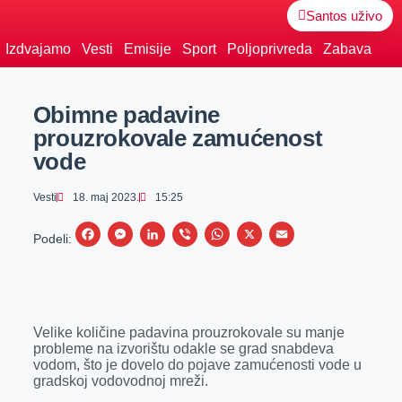
Santos uživo
Izdvajamo
Vesti
Emisije
Sport
Poljoprivreda
Zabava
Obimne padavine
prouzrokovale zamućenost
vode
Vesti
18. maj 2023.
15:25
F
M
L
V
W
X
E
Podeli:
a
e
i
i
h
m
c
s
n
b
a
a
e
s
k
e
t
i
Velike količine padavina prouzrokovale su manje
b
e
e
r
s
l
probleme na izvorištu odakle se grad snabdeva
o
n
d
A
vodom, što je dovelo do pojave zamućenosti vode u
gradskoj vodovodnoj mreži.
o
g
I
p