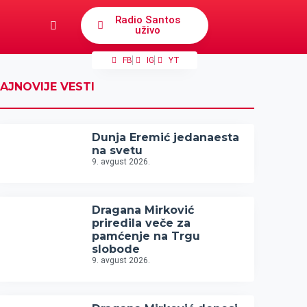
Radio Santos
uživo
FB
IG
YT
AJNOVIJE VESTI
Dunja Eremić jedanaesta
na svetu
9. avgust 2026.
Dragana Mirković
priredila veče za
pamćenje na Trgu
slobode
9. avgust 2026.