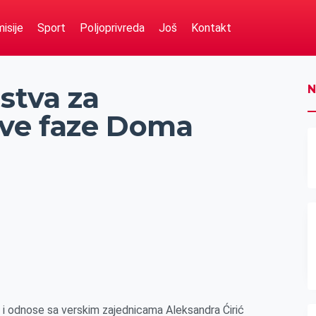
isije
Sport
Poljoprivreda
Još
Kontakt
stva za
N
rve faze Doma
i
e i odnose sa verskim zajednicama Aleksandra Ćirić