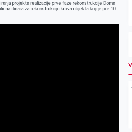
ranja projekta realizacije prve faze rekonstrukcije Doma
iliona dinara za rekonstrukciju krova objekta koji je pre 10
V