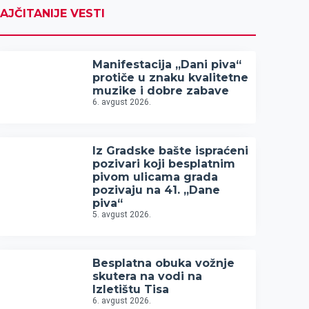
AJČITANIJE VESTI
Manifestacija „Dani piva“
protiče u znaku kvalitetne
muzike i dobre zabave
6. avgust 2026.
Iz Gradske bašte ispraćeni
pozivari koji besplatnim
pivom ulicama grada
pozivaju na 41. „Dane
piva“
5. avgust 2026.
Besplatna obuka vožnje
skutera na vodi na
Izletištu Tisa
6. avgust 2026.