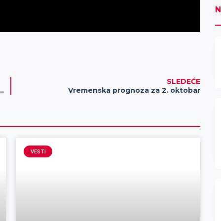
N
SLEDEĆE
svojio 23 medalje na takmičenju „Jesenji kup Subotice“
Vremenska prognoza za 2. oktobar
VESTI