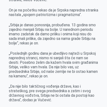
k
e
n
p
r
On je na početku rekao da je Srpska napredna stranka
nastala „spojem patriotizma i pragmatizma“.
„Srbija je danas ponosnija, probuđena. 13 godina smo
zajedno menjali Srbiju na bolje. U narednom periodu
imamo zadatak da damo priliku i onima koji nisu do
sada imali prilike, da zajedno sa nama grade Srbiju na
bolje“, rekao je on.
„Poslednjih godinu dana je ubedljivo najteži u Srpskoj
naprednoj stranci, nismo ni sanjali šta će nam se
desiti. Posebno želim da kažem hvala svim građanima
Srbije, veliko vam hvala. Da nije bilo vas, uz
predsednika Srbije, od naše zemlje ne bi ostao kamen
na kamenu“, rekao je on.
„Da nije bilo taktičnog vođenja države, kao i
strateškog, pre svega predsednika a zatim i svog
državnog vođstva, Srbija ne bi ostala da postoji kao
država“, dodao je Vučević.