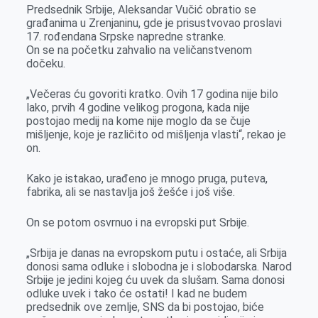
Predsednik Srbije, Aleksandar Vučić obratio se
građanima u Zrenjaninu, gde je prisustvovao proslavi
17. rođendana Srpske napredne stranke.
On se na početku zahvalio na veličanstvenom
dočeku.
„Večeras ću govoriti kratko. Ovih 17 godina nije bilo
lako, prvih 4 godine velikog progona, kada nije
postojao medij na kome nije moglo da se čuje
mišljenje, koje je različito od mišljenja vlasti“, rekao je
on.
Kako je istakao, urađeno je mnogo pruga, puteva,
fabrika, ali se nastavlja još žešće i još više.
On se potom osvrnuo i na evropski put Srbije.
„Srbija je danas na evropskom putu i ostaće, ali Srbija
donosi sama odluke i slobodna je i slobodarska. Narod
Srbije je jedini kojeg ću uvek da slušam. Sama donosi
odluke uvek i tako će ostati! I kad ne budem
predsednik ove zemlje, SNS da bi postojao, biće