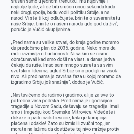
srušen samo u jednom trenutku, ima najdivnije i
najbolje ljude, ali će biti srušen onog sekunda kada
neki drugi, spolja, budu vodili politiku Srbije, a ne
narod. Vi ste ti koji odlučujete, brinite o suverenitetu
naše Srbije, brinite o našem narodu gde god da živi“,
poručio je Vučić okupljenima.
„Pred nama su velike stvari, do kraja godine moramo
da predočimo plan do 2035. godine. Neko mora da
radi i razmišlja o budućnosti. Ni sa kim se nismo
obračunavali kad smo došli na vlast, a danas jedva
čekaju da ruše. Imao sam mnogo susreta sa svim
svetskim liderima, ugled Srbije smo podigli na visok
nivo. Ali pred nama je završna faza u kojoj moramo da
izgradimo Srbiju još snažnije“, dodao je Vučić.
„Nastavićemo da radimo i gradimo, ali je za sve to
potrebna vaša podrška. Pred nama je i godišnjica
tragedije u Novom Sadu, dešavaju se tragedije. Imali
smo i tragediju kod Sremske Mitrovice. Videćete i
dokaze o padu nadstrešnice, kako je korupcija
plaćena i odakle! Zato su izmislili zvučni top, jer
morate na lažima da dostižete taj nivo mržnje protiv