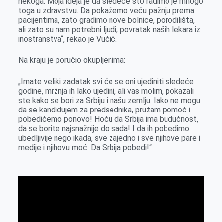
nekoga. Moja ideja je da sledeće što radimo je mnogo
toga u zdravstvu. Da pokažemo veću pažnju prema
pacijentima, zato gradimo nove bolnice, porodilišta,
ali zato su nam potrebni ljudi, povratak naših lekara iz
inostranstva“, rekao je Vučić.
Na kraju je poručio okupljenima:
„Imate veliki zadatak svi će se oni ujediniti sledeće
godine, mržnja ih lako ujedini, ali vas molim, pokazali
ste kako se bori za Srbiju i našu zemlju. Iako ne mogu
da se kandidujem za predsednika, pružam pomoć i
pobedićemo ponovo! Hoću da Srbija ima budućnost,
da se borite najsnažnije do sada! I da ih pobedimo
ubedljivije nego ikada, sve zajedno i sve njihove pare i
medije i njihovu moć. Da Srbija pobedi!“