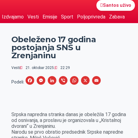
Santos uživo
Izdvajamo
Vesti
Emisije
Sport
Poljoprivreda
Zabava
Obeleženo 17 godina
postojanja SNS u
Zrenjaninu
Vesti
21. oktobar 2025.
22:29
F
M
L
V
W
X
E
Podeli:
a
e
i
i
h
m
c
s
n
b
a
a
e
s
k
e
t
i
Srpska napredna stranka danas je obeležila 17 godina
b
e
e
r
s
l
od osnivanja, a proslavu je organizovala u „Kristalnoj
o
n
d
A
dvorani“ u Zrenjaninu.
Narodu se prvo obratio predsednik Srpske napredne
o
g
I
p
stranke, Miloš Vučević.