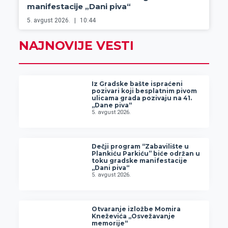
manifestacije „Dani piva“
5. avgust 2026.
10:44
NAJNOVIJE VESTI
Iz Gradske bašte ispraćeni
pozivari koji besplatnim pivom
ulicama grada pozivaju na 41.
„Dane piva“
5. avgust 2026.
Dečji program “Zabavilište u
Plankiću Parkiću” biće održan u
toku gradske manifestacije
„Dani piva“
5. avgust 2026.
Otvaranje izložbe Momira
Kneževića „Osvežavanje
memorije“