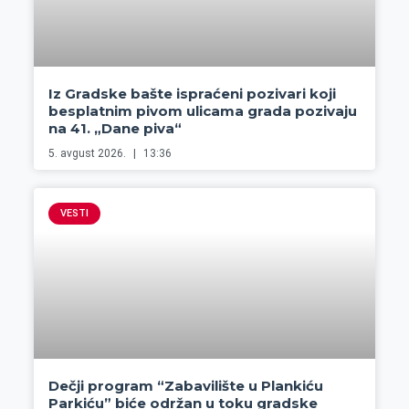
Iz Gradske bašte ispraćeni pozivari koji
besplatnim pivom ulicama grada pozivaju
na 41. „Dane piva“
5. avgust 2026.
13:36
VESTI
Dečji program “Zabavilište u Plankiću
Parkiću” biće održan u toku gradske