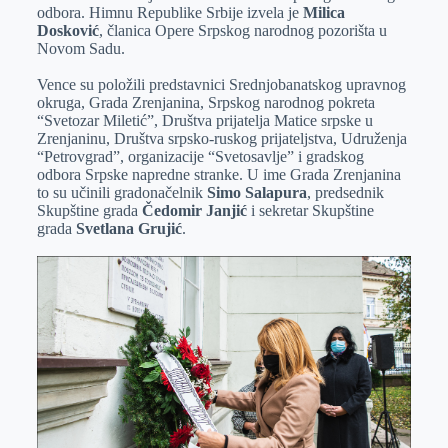
odbora. Himnu Republike Srbije izvela je
Milica
Dosković
, članica Opere Srpskog narodnog pozorišta u
Novom Sadu.
Vence su položili predstavnici Srednjobanatskog upravnog
okruga, Grada Zrenjanina, Srpskog narodnog pokreta
“Svetozar Miletić”, Društva prijatelja Matice srpske u
Zrenjaninu, Društva srpsko-ruskog prijateljstva, Udruženja
“Petrovgrad”, organizacije “Svetosavlje” i gradskog
odbora Srpske napredne stranke. U ime Grada Zrenjanina
to su učinili gradonačelnik
Simo Salapura
, predsednik
Skupštine grada
Čedomir Janjić
i sekretar Skupštine
grada
Svetlana Grujić
.