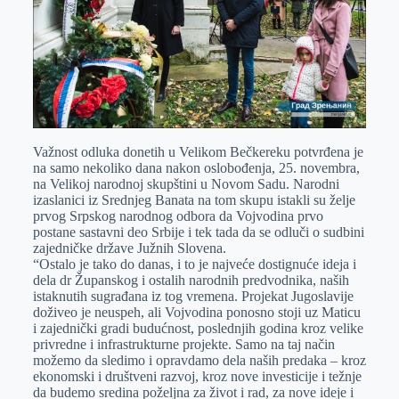
Važnost odluka donetih u Velikom Bečkereku potvrđena je
na samo nekoliko dana nakon oslobođenja, 25. novembra,
na Velikoj narodnoj skupštini u Novom Sadu. Narodni
izaslanici iz Srednjeg Banata na tom skupu istakli su želje
prvog Srpskog narodnog odbora da Vojvodina prvo
postane sastavni deo Srbije i tek tada da se odluči o sudbini
zajedničke države Južnih Slovena.
“Ostalo je tako do danas, i to je najveće dostignuće ideja i
dela dr Županskog i ostalih narodnih predvodnika, naših
istaknutih sugrađana iz tog vremena. Projekat Jugoslavije
doživeo je neuspeh, ali Vojvodina ponosno stoji uz Maticu
i zajednički gradi budućnost, poslednjih godina kroz velike
privredne i infrastrukturne projekte. Samo na taj način
možemo da sledimo i opravdamo dela naših predaka – kroz
ekonomski i društveni razvoj, kroz nove investicije i težnje
da budemo sredina poželjna za život i rad, za nove ideje i