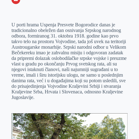
o
n
e
e
a
E
k
g
d
r
t
m
U porti hrama Uspenja Presvete Bogorodice danas je
e
I
s
a
tradicionalno obeležen dan osnivanja Srpskog narodnog
r
n
A
i
odbora, formiranog 31. oktobra 1918. godine kao prvo
takvo telo na prostoru Vojvodine, tada još uvek na teritoriji
p
l
Austrougarske monarhije. Srpski narodni odbor u Velikom
p
Bečekereku imao je zahvalnu misiju i odgovoran zadatak
da pripremi dolazak oslobodilačke srpske vojske i preuzme
vlast u gradu po okončanju Prvog svetskog rata, ali su
njegovi istaknuti članovi, naši najumniji sugrađani u to
vreme, imali i širu istorijsku ulogu, ne samo u poslednjim
danima rata, već i u događajima koji su potom usledili, sve
do prisajedinjenja Vojvodine Kraljevini Srbiji i stvaranja
Kraljevine Srba, Hrvata i Slovenaca, odnosno Kraljevine
Jugoslavije.