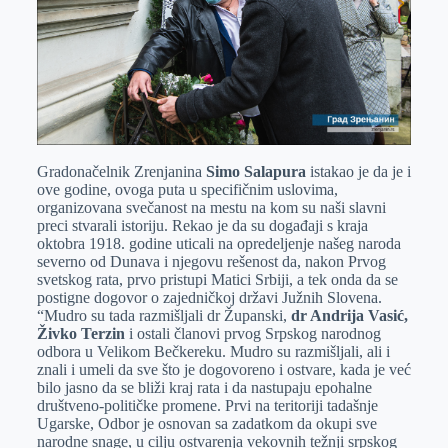
Gradonačelnik Zrenjanina
Simo Salapura
istakao je da je i
ove godine, ovoga puta u specifičnim uslovima,
organizovana svečanost na mestu na kom su naši slavni
preci stvarali istoriju. Rekao je da su događaji s kraja
oktobra 1918. godine uticali na opredeljenje našeg naroda
severno od Dunava i njegovu rešenost da, nakon Prvog
svetskog rata, prvo pristupi Matici Srbiji, a tek onda da se
postigne dogovor o zajedničkoj državi Južnih Slovena.
“Mudro su tada razmišljali dr Županski,
dr Andrija Vasić,
Živko Terzin
i ostali članovi prvog Srpskog narodnog
odbora u Velikom Bečkereku. Mudro su razmišljali, ali i
znali i umeli da sve što je dogovoreno i ostvare, kada je već
bilo jasno da se bliži kraj rata i da nastupaju epohalne
društveno-političke promene. Prvi na teritoriji tadašnje
Ugarske, Odbor je osnovan sa zadatkom da okupi sve
narodne snage, u cilju ostvarenja vekovnih težnji srpskog