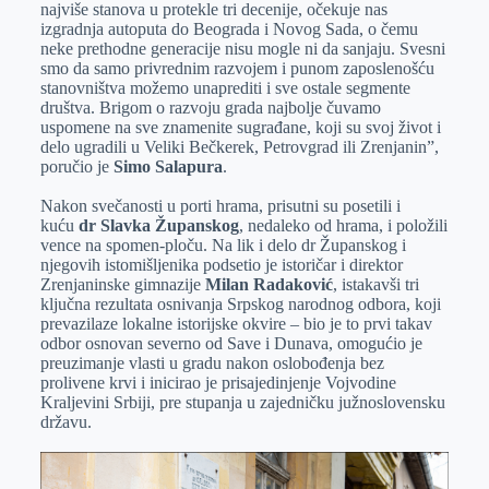
najviše stanova u protekle tri decenije, očekuje nas
izgradnja autoputa do Beograda i Novog Sada, o čemu
neke prethodne generacije nisu mogle ni da sanjaju. Svesni
smo da samo privrednim razvojem i punom zaposlenošću
stanovništva možemo unaprediti i sve ostale segmente
društva. Brigom o razvoju grada najbolje čuvamo
uspomene na sve znamenite sugrađane, koji su svoj život i
delo ugradili u Veliki Bečkerek, Petrovgrad ili Zrenjanin”,
poručio je
Simo Salapura
.
Nakon svečanosti u porti hrama, prisutni su posetili i
kuću
dr Slavka Županskog
, nedaleko od hrama, i položili
vence na spomen-ploču. Na lik i delo dr Županskog i
njegovih istomišljenika podsetio je istoričar i direktor
Zrenjaninske gimnazije
Milan Radaković
, istakavši tri
ključna rezultata osnivanja Srpskog narodnog odbora, koji
prevazilaze lokalne istorijske okvire – bio je to prvi takav
odbor osnovan severno od Save i Dunava, omogućio je
preuzimanje vlasti u gradu nakon oslobođenja bez
prolivene krvi i inicirao je prisajedinjenje Vojvodine
Kraljevini Srbiji, pre stupanja u zajedničku južnoslovensku
državu.