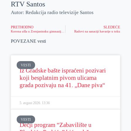
RTV Santos
Autor: Redakcija radio televizije Santos
PRETHODNO
SLEDEĆE
Korona ušla u Zrenjaninsku gimnaziju, pod znakom pitanja druge škole
Radovi na sanaciji havarije u toku
POVEZANE vesti
VESTI
Iz Gradske bašte ispraćeni pozivari
koji besplatnim pivom ulicama
grada pozivaju na 41. „Dane piva“
5. avgust 2026.
13:36
VESTI
Dečji program “Zabavilište u