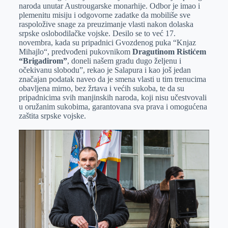
naroda unutar Austrougarske monarhije. Odbor je imao i
plemenitu misiju i odgovorne zadatke da mobiliše sve
raspoložive snage za preuzimanje vlasti nakon dolaska
srpske oslobodilačke vojske. Desilo se to već 17.
novembra, kada su pripadnici Gvozdenog puka “Knjaz
Mihajlo“, predvođeni pukovnikom
Dragutinom Ristićem
“Brigadirom”
, doneli našem gradu dugo željenu i
očekivanu slobodu”, rekao je Salapura i kao još jedan
značajan podatak naveo da je smena vlasti u tim trenucima
obavljena mirno, bez žrtava i većih sukoba, te da su
pripadnicima svih manjinskih naroda, koji nisu učestvovali
u oružanim sukobima, garantovana sva prava i omogućena
zaštita srpske vojske.