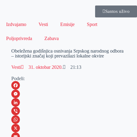
Santos uživo
Izdvajamo
Vesti
Emisije
Sport
Poljoprivreda
Zabava
Obeležena godišnjica osnivanja Srpskog narodnog odbora
– istorijski značaj koji prevazilazi lokalne okvire
Vesti
31. oktobar 2020.
21:13
Podeli:
F
a
M
c
e
L
e
s
i
V
b
s
n
i
W
o
e
k
b
h
X