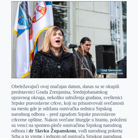
Obeležavajući ovaj značajan datum, danas su se okupili
predstavnici Grada Zrenjanina, Srednjobanatskog
upravnog okruga, nekoliko udruženja građana, sveštenici
Srpske pravoslavne crkve, koji su prisustvovali svečanosti
na mestu gde je održana osnivačka sednica Srpskog
narodnog odbora – pred zgradom Srpske pravoslavne
crkvene opštine. Nakon svečane liturgije u hramu, položeni
su venci na spomen-ploče osnivačima Srpskog narodnog
odbora i
dr Slavku Županskom
, vođi narodnog pokreta
Srba u to vreme i jednom od osnivača Srpskog narodnog