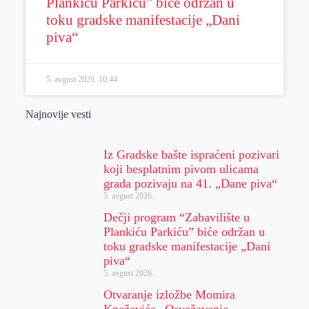
Plankiću Parkiću” biće održan u
toku gradske manifestacije „Dani
piva“
5. avgust 2026.
10:44
Najnovije vesti
Iz Gradske bašte ispraćeni pozivari
koji besplatnim pivom ulicama
grada pozivaju na 41. „Dane piva“
5. avgust 2026.
Dečji program “Zabavilište u
Plankiću Parkiću” biće održan u
toku gradske manifestacije „Dani
piva“
5. avgust 2026.
Otvaranje izložbe Momira