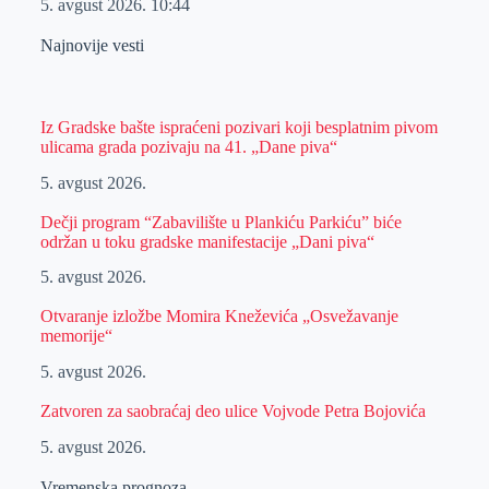
5. avgust 2026.
10:44
Najnovije vesti
Iz Gradske bašte ispraćeni pozivari koji besplatnim pivom
ulicama grada pozivaju na 41. „Dane piva“
5. avgust 2026.
Dečji program “Zabavilište u Plankiću Parkiću” biće
održan u toku gradske manifestacije „Dani piva“
5. avgust 2026.
Otvaranje izložbe Momira Kneževića „Osvežavanje
memorije“
5. avgust 2026.
Zatvoren za saobraćaj deo ulice Vojvode Petra Bojovića
5. avgust 2026.
Vremenska prognoza