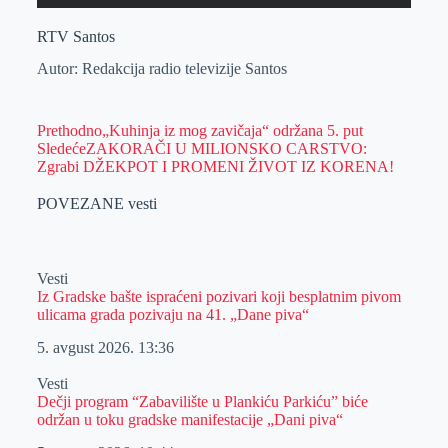
RTV Santos
Autor: Redakcija radio televizije Santos
Prethodno
„Kuhinja iz mog zavičaja“ održana 5. put
Sledeće
ZAKORAČI U MILIONSKO CARSTVO:
Zgrabi DŽEKPOT I PROMENI ŽIVOT IZ KORENA!
POVEZANE vesti
Vesti
Iz Gradske bašte ispraćeni pozivari koji besplatnim pivom
ulicama grada pozivaju na 41. „Dane piva“
5. avgust 2026.
13:36
Vesti
Dečji program “Zabavilište u Plankiću Parkiću” biće
održan u toku gradske manifestacije „Dani piva“