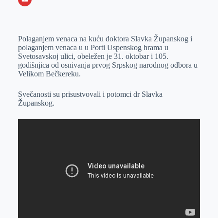
o
n
e
e
a
E
k
g
d
r
t
m
Polaganjem venaca na kuću doktora Slavka Županskog i
e
I
s
a
polaganjem venaca u u Porti Uspenskog hrama u
r
n
A
i
Svetosavskoj ulici, obeležen je 31. oktobar i 105.
godišnjica od osnivanja prvog Srpskog narodnog odbora u
p
l
Velikom Bečkereku.
p
Svečanosti su prisustvovali i potomci dr Slavka
Županskog.