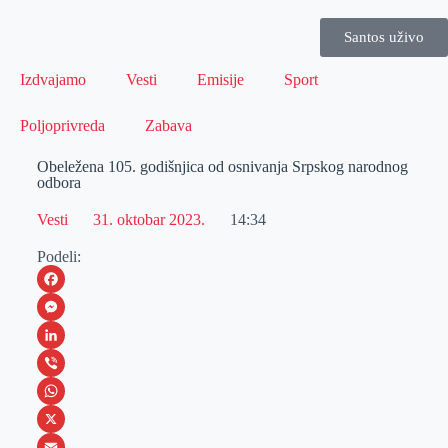
Santos uživo
Izdvajamo
Vesti
Emisije
Sport
Poljoprivreda
Zabava
Obeležena 105. godišnjica od osnivanja Srpskog narodnog
odbora
Vesti
31. oktobar 2023.
14:34
Podeli:
F
a
M
c
e
L
e
s
i
V
b
s
n
i
W
o
e
k
b
h
X