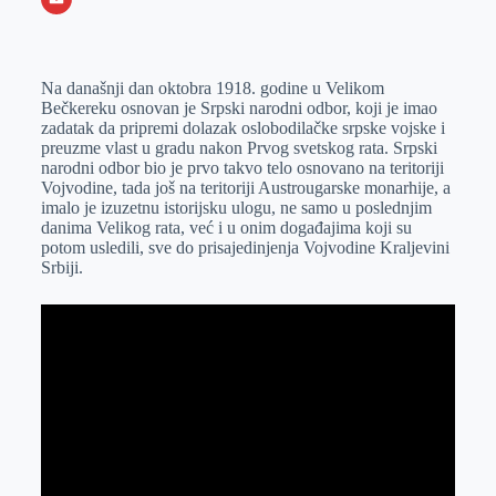
o
n
e
e
a
E
k
g
d
r
t
m
Na današnji dan oktobra 1918. godine u Velikom
e
I
s
a
Bečkereku osnovan je Srpski narodni odbor, koji je imao
r
n
A
i
zadatak da pripremi dolazak oslobodilačke srpske vojske i
preuzme vlast u gradu nakon Prvog svetskog rata. Srpski
p
l
narodni odbor bio je prvo takvo telo osnovano na teritoriji
p
Vojvodine, tada još na teritoriji Austrougarske monarhije, a
imalo je izuzetnu istorijsku ulogu, ne samo u poslednjim
danima Velikog rata, već i u onim događajima koji su
potom usledili, sve do prisajedinjenja Vojvodine Kraljevini
Srbiji.