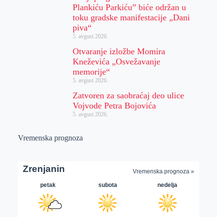
Plankiću Parkiću” biće održan u
toku gradske manifestacije „Dani
piva“
5. avgust 2026.
Otvaranje izložbe Momira
Kneževića „Osvežavanje
memorije“
5. avgust 2026.
Zatvoren za saobraćaj deo ulice
Vojvode Petra Bojovića
5. avgust 2026.
Vremenska prognoza