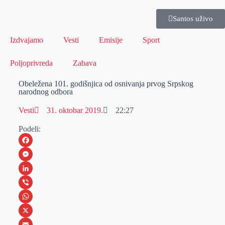
Santos uživo
Izdvajamo
Vesti
Emisije
Sport
Poljoprivreda
Zabava
Obeležena 101. godišnjica od osnivanja prvog Srpskog
narodnog odbora
Vesti
31. oktobar 2019.
22:27
Podeli:
F
a
M
c
e
L
e
s
i
V
b
s
n
i
W
o
e
k
b
h
X