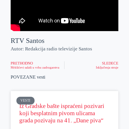
RTV Santos
Autor: Redakcija radio televizije Santos
PRETHODNO
SLEDEĆE
Mrkšićevi salaši u vrhu zadrugarstva
Isključenja struje
POVEZANE vesti
VESTI
Iz Gradske bašte ispraćeni pozivari
koji besplatnim pivom ulicama
grada pozivaju na 41. „Dane piva“