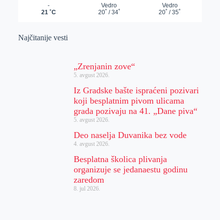
Najčitanije vesti
„Zrenjanin zove“
5. avgust 2026.
Iz Gradske bašte ispraćeni pozivari
koji besplatnim pivom ulicama
grada pozivaju na 41. „Dane piva“
5. avgust 2026.
Deo naselja Duvanika bez vode
4. avgust 2026.
Besplatna školica plivanja
organizuje se jedanaestu godinu
zaredom
8. jul 2026.