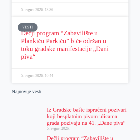
5. avgust 2026.
13:36
VESTI
Dečji program “Zabavilište u
Plankiću Parkiću” biće održan u
toku gradske manifestacije „Dani
piva“
5. avgust 2026.
10:44
Najnovije vesti
Iz Gradske bašte ispraćeni pozivari
koji besplatnim pivom ulicama
grada pozivaju na 41. „Dane piva“
5. avgust 2026.
Dečji program “Zabavilište u